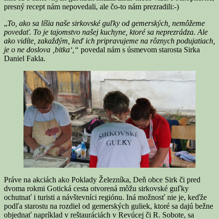
presný recept nám nepovedali, ale čo-to nám prezradili:-)
„
To, ako sa líšia naše sirkovské guľky od gemerských, nemôžeme
povedať. To je tajomstvo našej kuchyne, ktoré sa neprezrádza. Ale
ako vidíte, zakaždým, keď ich pripravujeme na rôznych podujatiach,
je o ne doslova ‚bitka‘,“
povedal nám s úsmevom starosta Sirka
Daniel Fakla.
Práve na akciách ako Poklady Železníka, Deň obce Sirk či pred
dvoma rokmi Gotická cesta otvorená môžu sirkovské guľky
ochutnať i turisti a návštevníci regiónu. Iná možnosť nie je, keďže
podľa starostu na rozdiel od gemerských guliek, ktoré sa dajú bežne
objednať napríklad v reštauráciách v Revúcej či R. Sobote, sa