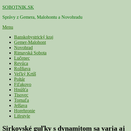
Skip
SOBOTNIK.SK
to
Správy z Gemera, Malohontu a Novohradu
content
Menu
Primárne
Banskobystrický kraj
Gemer-Malohont
menu
Novohrad
Rimavská Sobota
Lučenec
Revúca
Rožňava
Veľký Krtíš
Poltár
Fiľakovo
Hnúšťa
Tisovec
Tornaľa
Jelšava
Horehronie
Lifestyle
Sirkovské guľky s dynamitom sa varia aj