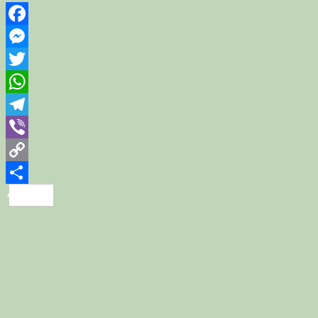
Facebook
Messenger
Twitter
WhatsApp
Telegram
Viber
Copy
Link
Share