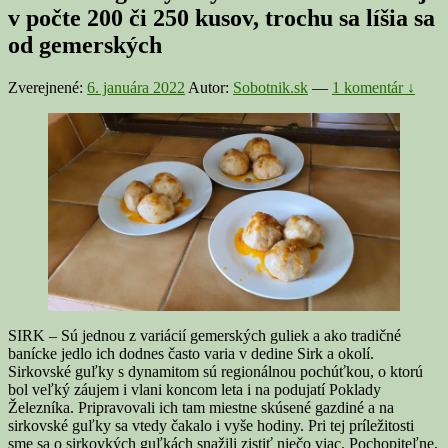
v počte 200 či 250 kusov, trochu sa líšia sa
od gemerských
Zverejnené:
6. januára 2022
Autor:
Sobotnik.sk
—
1 komentár ↓
SIRK – Sú jednou z variácií gemerských guliek a ako tradičné
banícke jedlo ich dodnes často varia v dedine Sirk a okolí.
Sirkovské guľky s dynamitom sú regionálnou pochúťkou, o ktorú
bol veľký záujem i vlani koncom leta i na podujatí Poklady
Železníka. Pripravovali ich tam miestne skúsené gazdiné a na
sirkovské guľky sa vtedy čakalo i vyše hodiny. Pri tej príležitosti
sme sa o sirkovkých guľkách snažili zistiť niečo viac. Pochopiteľne,