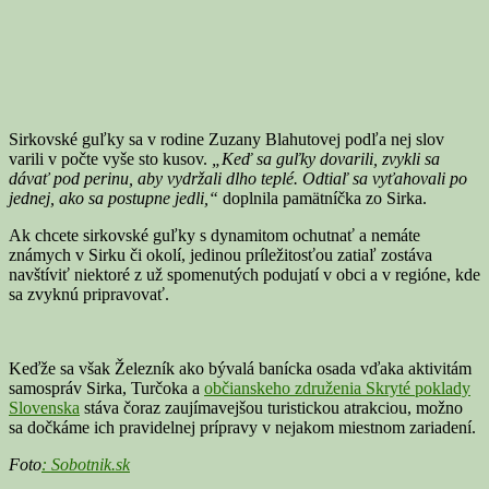
Sirkovské guľky sa v rodine Zuzany Blahutovej podľa nej slov
varili v počte vyše sto kusov.
„Keď sa guľky
do
varili, zvykli sa
dávať pod perinu, aby vydržali dlho teplé. Odtiaľ sa vyťahovali po
jednej, ako sa postupne jedli,“
doplnila pamätníčka zo Sirka.
Ak chcete sirkovské guľky s dynamitom ochutnať a nemáte
známych v Sirku či okolí, jedinou príležitosťou zatiaľ zostáva
navštíviť niektoré z už spomenutých podujatí v obci a v regióne, kde
sa zvyknú pripravovať.
Keďže sa však Železník ako bývalá banícka osada vďaka aktivitám
samospráv Sirka, Turčoka a
občianskeho združenia Skryté poklady
Slovenska
stáva čoraz zaujímavejšou turistickou atrakciou, možno
sa dočkáme ich pravidelnej prípravy v nejakom miestnom zariadení.
Foto
: Sobotnik.sk