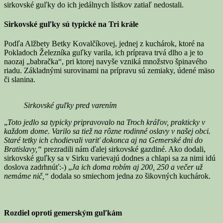
sirkovské guľky do ich jedálnych lístkov zatiaľ nedostali.
Sirkovské guľky sú typické na Tri krále
Podľa Alžbety Betky Kovalčíkovej, jednej z kuchárok, ktoré na
Pokladoch Železníka guľky varila, ich príprava trvá dlho a je to
naozaj „babračka“, pri ktorej navyše vzniká množstvo špinavého
riadu. Základnými surovinami na prípravu sú zemiaky, údené mäso
či slanina.
Sirkovské guľky pred varením
„
Toto jedlo sa typicky pripravovalo na Troch kráľov, prakticky v
každom dome. Varilo sa tiež na rôzne rodinné oslavy v našej obci.
Staré tetky ich chodievali variť dokonca aj na Gemerské dni do
Bratislavy,“
prezradili nám ďalej sirkovské gazdiné. Ako dodali,
sirkovské guľky sa v Sirku varievajú dodnes a chlapi sa za nimi idú
doslova zadrhnúť:-) „
Ja ich doma robím aj 200, 250 a večer už
nemáme nič,“
dodala so smiechom jedna zo šikovných kuchárok.
Rozdiel oproti gemerským guľkám