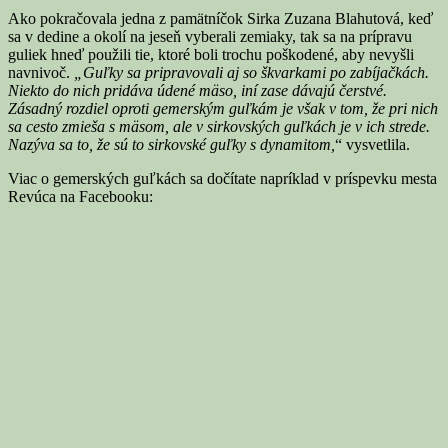
Ako pokračovala jedna z pamätníčok Sirka Zuzana Blahutová, keď
sa v dedine a okolí na jeseň vyberali zemiaky, tak sa na prípravu
guliek hneď použili tie, ktoré boli trochu poškodené, aby nevyšli
navnivoč.
„Guľky sa pripravovali aj so škvarkami po zabíjačkách.
Niekto do nich pridáva údené mäso, iní zase dávajú čerstvé.
Zásadný rozdiel oproti gemerským guľkám je však v tom, že pri nich
sa cesto zmieša s mäsom, ale v sirkovských guľkách je v ich strede.
Nazýva sa to, že sú to sirkovské guľky s dynamitom,
“ vysvetlila.
Viac o gemerských guľkách sa dočítate napríklad v príspevku mesta
Revúca na Facebooku: