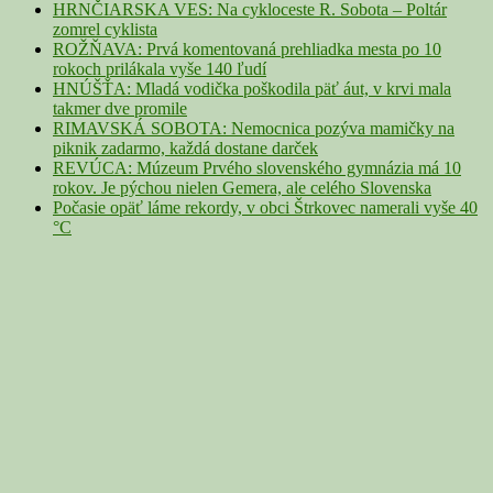
HRNČIARSKA VES: Na cykloceste R. Sobota – Poltár
zomrel cyklista
ROŽŇAVA: Prvá komentovaná prehliadka mesta po 10
rokoch prilákala vyše 140 ľudí
HNÚŠŤA: Mladá vodička poškodila päť áut, v krvi mala
takmer dve promile
RIMAVSKÁ SOBOTA: Nemocnica pozýva mamičky na
piknik zadarmo, každá dostane darček
REVÚCA: Múzeum Prvého slovenského gymnázia má 10
rokov. Je pýchou nielen Gemera, ale celého Slovenska
Počasie opäť láme rekordy, v obci Štrkovec namerali vyše 40
°C