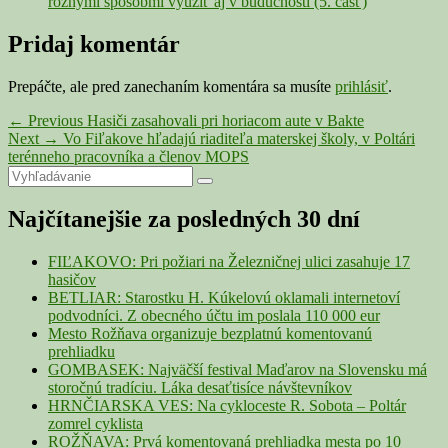
rôznymi spôsobmi využiť aj v budúcnosti (5. časť)
Pridaj komentár
Prepáčte, ale pred zanechaním komentára sa musíte
prihlásiť
.
Navigácia
Previous
←
Previous
Hasiči zasahovali pri horiacom aute v Bakte
Next
post:
Next
→
Vo Fiľakove hľadajú riaditeľa materskej školy, v Poltári
v
post:
terénneho pracovníka a členov MOPS
článku
Primary
Search
Search
for:
Sidebar
Najčítanejšie za posledných 30 dní
Widget
Area
FIĽAKOVO: Pri požiari na Železničnej ulici zasahuje 17
hasičov
BETLIAR: Starostku H. Kúkelovú oklamali internetoví
podvodníci. Z obecného účtu im poslala 110 000 eur
Mesto Rožňava organizuje bezplatnú komentovanú
prehliadku
GOMBASEK: Najväčší festival Maďarov na Slovensku má
storočnú tradíciu. Láka desaťtisíce návštevníkov
HRNČIARSKA VES: Na cykloceste R. Sobota – Poltár
zomrel cyklista
ROŽŇAVA: Prvá komentovaná prehliadka mesta po 10