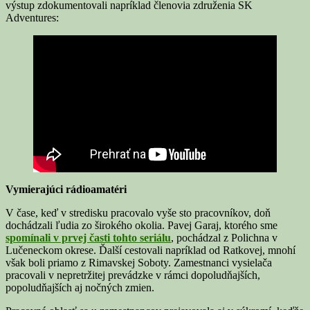
výstup zdokumentovali napríklad členovia združenia SK
Adventures:
Vymierajúci rádioamatéri
V čase, keď v stredisku pracovalo vyše sto pracovníkov, doň
dochádzali ľudia zo širokého okolia. Pavej Garaj, ktorého sme
spomínali v prvej časti tohto seriálu
, pochádzal z Polichna v
Lučeneckom okrese. Ďalší cestovali napríklad od Ratkovej, mnohí
však boli priamo z Rimavskej Soboty. Zamestnanci vysielača
pracovali v nepretržitej prevádzke v rámci dopoludňajších,
popoludňajších aj nočných zmien.