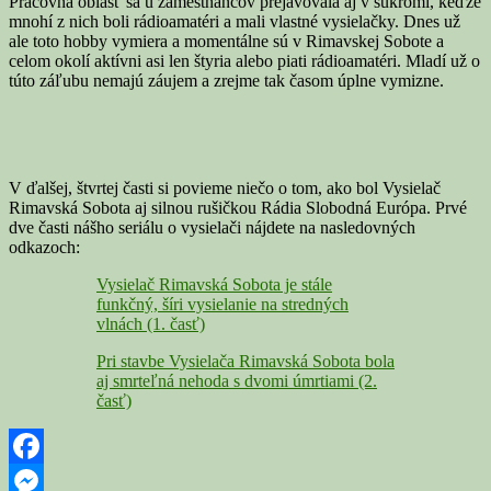
Pracovná oblasť sa u zamestnancov prejavovala aj v súkromí, keďže
mnohí z nich boli rádioamatéri a mali vlastné vysielačky. Dnes už
ale toto hobby vymiera a momentálne sú v Rimavskej Sobote a
celom okolí aktívni asi len štyria alebo piati rádioamatéri. Mladí už o
túto záľubu nemajú záujem a zrejme tak časom úplne vymizne.
V ďalšej, štvrtej časti si povieme niečo o tom, ako bol Vysielač
Rimavská Sobota aj silnou rušičkou Rádia Slobodná Európa. Prvé
dve časti nášho seriálu o vysielači nájdete na nasledovných
odkazoch:
Vysielač Rimavská Sobota je stále
funkčný, šíri vysielanie na stredných
vlnách (1. časť)
Pri stavbe Vysielača Rimavská Sobota bola
aj smrteľná nehoda s dvomi úmrtiami (2.
časť)
Facebook