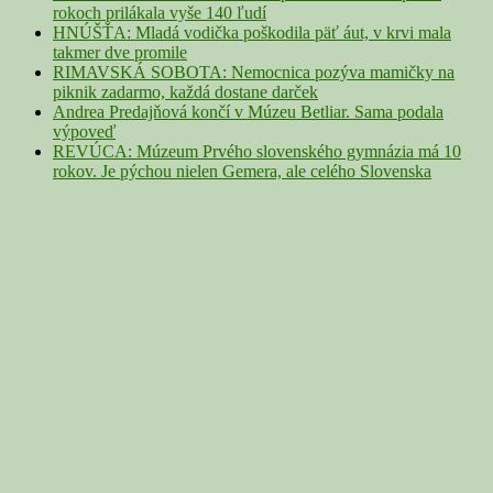
rokoch prilákala vyše 140 ľudí
HNÚŠŤA: Mladá vodička poškodila päť áut, v krvi mala
takmer dve promile
RIMAVSKÁ SOBOTA: Nemocnica pozýva mamičky na
piknik zadarmo, každá dostane darček
Andrea Predajňová končí v Múzeu Betliar. Sama podala
výpoveď
REVÚCA: Múzeum Prvého slovenského gymnázia má 10
rokov. Je pýchou nielen Gemera, ale celého Slovenska