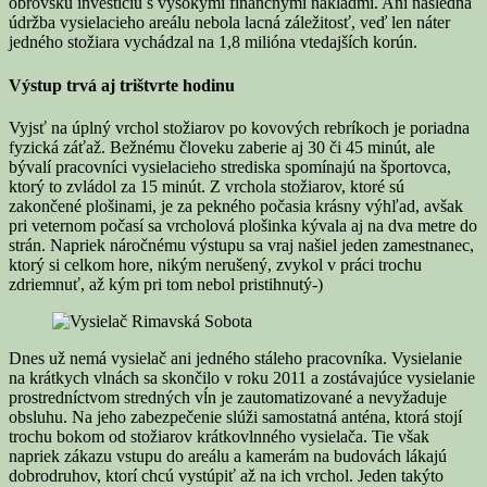
obrovskú investíciu s vysokými finančnými nákladmi. Ani následná
údržba vysielacieho areálu nebola lacná záležitosť, veď len náter
jedného stožiara vychádzal na 1,8 milióna vtedajších korún.
Výstup trvá aj trištvrte hodinu
Vyjsť na úplný vrchol stožiarov po kovových rebríkoch je poriadna
fyzická záťaž. Bežnému človeku zaberie aj 30 či 45 minút, ale
bývalí pracovníci vysielacieho strediska spomínajú na športovca,
ktorý to zvládol za 15 minút. Z vrchola stožiarov, ktoré sú
zakončené plošinami, je za pekného počasia krásny výhľad, avšak
pri veternom počasí sa vrcholová plošinka kývala aj na dva metre do
strán. Napriek náročnému výstupu sa vraj našiel jeden zamestnanec,
ktorý si celkom hore, nikým nerušený, zvykol v práci trochu
zdriemnuť, až kým pri tom nebol pristihnutý-)
Dnes už nemá vysielač ani jedného stáleho pracovníka. Vysielanie
na krátkych vlnách sa skončilo v roku 2011 a zostávajúce vysielanie
prostredníctvom stredných vĺn je zautomatizované a nevyžaduje
obsluhu. Na jeho zabezpečenie slúži samostatná anténa, ktorá stojí
trochu bokom od stožiarov krátkovlnného vysielača. Tie však
napriek zákazu vstupu do areálu a kamerám na budovách lákajú
dobrodruhov, ktorí chcú vystúpiť až na ich vrchol. Jeden takýto