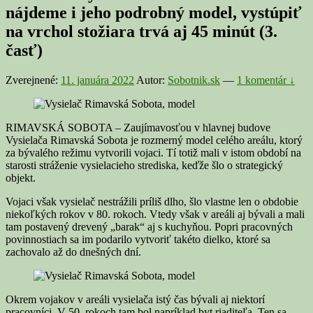
nájdeme i jeho podrobný model, vystúpiť
na vrchol stožiara trvá aj 45 minút (3.
časť)
Zverejnené:
11. januára 2022
Autor:
Sobotnik.sk
—
1 komentár ↓
RIMAVSKÁ SOBOTA – Zaujímavosťou v hlavnej budove
Vysielača Rimavská Sobota je rozmerný model celého areálu, ktorý
za bývalého režimu vytvorili vojaci. Tí totiž mali v istom období na
starosti stráženie vysielacieho strediska, keďže šlo o strategický
objekt.
Vojaci však vysielač nestrážili príliš dlho, šlo vlastne len o obdobie
niekoľkých rokov v 80. rokoch. Vtedy však v areáli aj bývali a mali
tam postavený drevený „barak“ aj s kuchyňou. Popri pracovných
povinnostiach sa im podarilo vytvoriť takéto dielko, ktoré sa
zachovalo až do dnešných dní.
Okrem vojakov v areáli vysielača istý čas bývali aj niektorí
pracovníci. V 50. rokoch tam bol napríklad byt riaditeľa. Ten sa