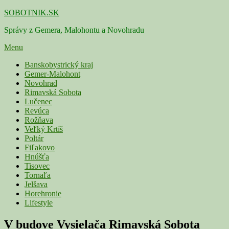
Skip
SOBOTNIK.SK
to
Správy z Gemera, Malohontu a Novohradu
content
Menu
Primárne
Banskobystrický kraj
Gemer-Malohont
menu
Novohrad
Rimavská Sobota
Lučenec
Revúca
Rožňava
Veľký Krtíš
Poltár
Fiľakovo
Hnúšťa
Tisovec
Tornaľa
Jelšava
Horehronie
Lifestyle
V budove Vysielača Rimavská Sobota