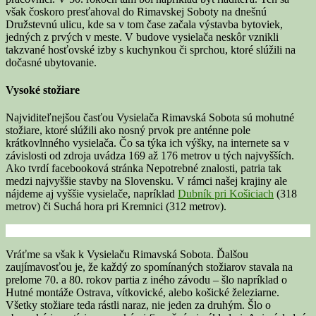
však čoskoro presťahoval do Rimavskej Soboty na dnešnú
Družstevnú ulicu, kde sa v tom čase začala výstavba bytoviek,
jedných z prvých v meste. V budove vysielača neskôr vznikli
takzvané hosťovské izby s kuchynkou či sprchou, ktoré slúžili na
dočasné ubytovanie.
Vysoké stožiare
Najviditeľnejšou časťou Vysielača Rimavská Sobota sú mohutné
stožiare, ktoré slúžili ako nosný prvok pre anténne pole
krátkovlnného vysielača. Čo sa týka ich výšky, na internete sa v
závislosti od zdroja uvádza 169 až 176 metrov u tých najvyšších.
Ako tvrdí facebooková stránka Nepotrebné znalosti, patria tak
medzi najvyššie stavby na Slovensku. V rámci našej krajiny ale
nájdeme aj vyššie vysielače, napríklad
Dubník pri Košiciach
(318
metrov) či Suchá hora pri Kremnici (312 metrov).
Vráťme sa však k Vysielaču Rimavská Sobota. Ďalšou
zaujímavosťou je, že každý zo spomínaných stožiarov stavala na
prelome 70. a 80. rokov partia z iného závodu – šlo napríklad o
Hutné montáže Ostrava, vítkovické, alebo košické železiarne.
Všetky stožiare teda rástli naraz, nie jeden za druhým. Šlo o