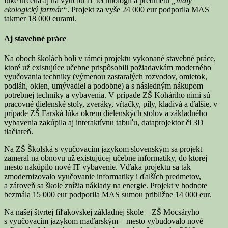
lúke určená aj na výučbu IT technológií a predmetu
„malý
ekologický farmár“
. Projekt za vyše 24 000 eur podporila MAS
takmer 18 000 eurami.
Aj stavebné práce
Na oboch školách boli v rámci projektu vykonané stavebné práce,
ktoré už existujúce učebne prispôsobili požiadavkám moderného
vyučovania techniky (výmenou zastaralých rozvodov, omietok,
podláh, okien, umývadiel a podobne) a s následným nákupom
potrebnej techniky a vybavenia. V prípade ZŠ Koháriho nimi sú
pracovné dielenské stoly, zveráky, vŕtačky, píly, kladivá a ďalšie, v
prípade ZŠ Farská lúka okrem dielenských stolov a základného
vybavenia zakúpila aj interaktívnu tabuľu, dataprojektor či 3D
tlačiareň.
Na ZŠ Školská s vyučovacím jazykom slovenským sa projekt
zameral na obnovu už existujúcej učebne informatiky, do ktorej
mesto nakúpilo nové IT vybavenie. Vďaka projektu sa tak
zmodernizovalo vyučovanie informatiky i ďalších predmetov,
a zároveň sa škole znížia náklady na energie. Projekt v hodnote
bezmála 15 000 eur podporila MAS sumou približne 14 000 eur.
Na našej štvrtej fiľakovskej základnej škole – ZŠ Mocsáryho
s vyučovacím jazykom maďarským – mesto vybudovalo nové