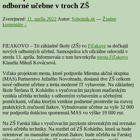
odborné učebne v troch ZŠ
Zverejnené:
11. apríla 2022
Autor:
Sobotnik.sk
—
Žiadne
komentáre ↓
FIĽAKOVO – Tri základné školy (ZŠ) vo
Fiľakove
sa dočkajú
nových odborných učební. Samospráva ich oficiálne odovzdá v
stredu 13. apríla. Informovala o tom hovorkyňa
mesta Fiľakovo
Klaudia Mikuš Kovácsová.
Vďaka projektom mesta, ktoré podporila Miestna akčná skupina
(MAS) Partnerstvo Južného Novohradu, dostanú dve ZŠ celkom
nové odborné učebne a tretia moderné IT vybavenie. Na základnej
škole Štefana II. Koháriho s vyučovacím jazykom maďarským
vznikla učebňa techniky s odborným vybavením a učebnými
pomôckami, vďaka ktorým vznikne podnetné prostredie na rozvoj
praktických zručností žiakov. Vybudovanie učebne za vyše 32 000
eur podporila dotáciou spomenutá MAS vo výške 19 000 eur.
Na ZŠ Farská lúka s vyučovacím jazykom slovenským má rovnako
novú učebňu techniky. Na rozdiel od ZŠ Koháriho, ktorá sa bude
orientovať na manuálne zručnosti žiakov, bude učebňa na Farskej