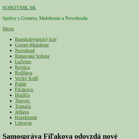
Skip
SOBOTNIK.SK
to
Správy z Gemera, Malohontu a Novohradu
content
Menu
Primárne
Banskobystrický kraj
Gemer-Malohont
menu
Novohrad
Rimavská Sobota
Lučenec
Revúca
Rožňava
Veľký Krtíš
Poltár
Fiľakovo
Hnúšťa
Tisovec
Tornaľa
Jelšava
Horehronie
Lifestyle
Samospráva Fiľakova odovzdá nové