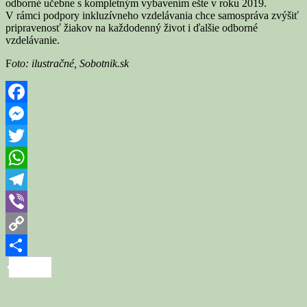
odborné učebne s kompletným vybavením ešte v roku 2019.
V rámci podpory inkluzívneho vzdelávania chce samospráva zvýšiť
pripravenosť žiakov na každodenný život i ďalšie odborné
vzdelávanie.
F
oto: ilustračné, Sobotnik.sk
Facebook
Messenger
Twitter
WhatsApp
Telegram
Viber
Copy
Link
Share