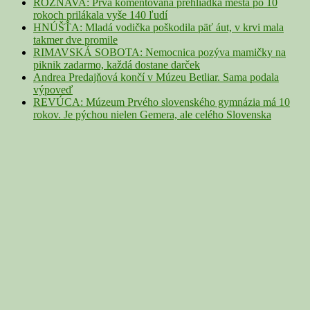
ROŽŇAVA: Prvá komentovaná prehliadka mesta po 10
rokoch prilákala vyše 140 ľudí
HNÚŠŤA: Mladá vodička poškodila päť áut, v krvi mala
takmer dve promile
RIMAVSKÁ SOBOTA: Nemocnica pozýva mamičky na
piknik zadarmo, každá dostane darček
Andrea Predajňová končí v Múzeu Betliar. Sama podala
výpoveď
REVÚCA: Múzeum Prvého slovenského gymnázia má 10
rokov. Je pýchou nielen Gemera, ale celého Slovenska