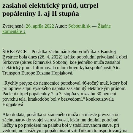
zasiahol elektrický prúd, utrpel
popáleniny I. aj II stupňa
Zverejnené:
26. apríla 2022
Autor:
Sobotnik.sk
—
Žiadne
komentáre ↓
ŠIRKOVCE – Posádka záchranárskeho vrtuľníka z Banskej
Bystrice bola dnes (26. 4. 2022) krátko popoludní privolaná k obci
Širkovce (okres Rimavská Sobota), kde jedného muža zasiahol
elektrický prúd. Informovala o tom hovorkyňa spoločnosti Air-
Transport Europe Zuzana Hopjaková.
„Rýchly prevoz do nemocnice potreboval 46-ročný muž, ktorý bol
pri oprave stĺpu vysokého napätia zasiahnutý elektrickým prúdom.
Pacient utrpel popáleniny 2. a 3. stupňa v rozsahu 30 percent
povrchu tela, krátkodobo bol v bezvedomí,“ konkretizovala
Hopjaková
Ako dodala, posádka si zraneného muža na mieste prevzala od
záchranárov do svojej starostlivosti, lekár mu doplnil potrebnú
liečby a po preložení na palubu bol v stabilizovanom stave, pri
vedomí, no s vážnymi popáleninami vrtuľníkom transportovaný na