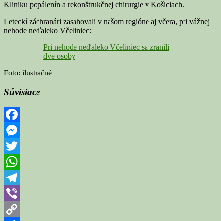
Kliniku popálenín a rekonštrukčnej chirurgie v Košiciach.
Leteckí záchranári zasahovali v našom regióne aj včera, pri vážnej
nehode neďaleko Včeliniec:
Pri nehode neďaleko Včeliniec sa zranili
dve osoby
Foto: ilustračné
Súvisiace
Facebook
Messenger
Twitter
WhatsApp
Telegram
Viber