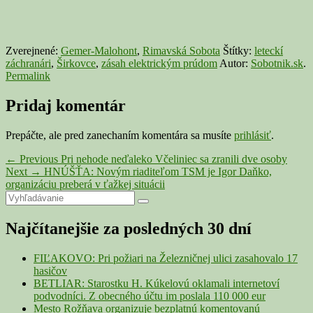
Zverejnené:
Gemer-Malohont
,
Rimavská Sobota
Štítky:
leteckí
záchranári
,
Širkovce
,
zásah elektrickým prúdom
Autor:
Sobotnik.sk
.
Permalink
Pridaj komentár
Prepáčte, ale pred zanechaním komentára sa musíte
prihlásiť
.
Navigácia
Previous
←
Previous
Pri nehode neďaleko Včeliniec sa zranili dve osoby
Next
post:
Next
→
HNÚŠŤA: Novým riaditeľom TSM je Igor Daňko,
v
post:
organizáciu preberá v ťažkej situácii
článku
Primary
Search
Search
for:
Sidebar
Najčítanejšie za posledných 30 dní
Widget
Area
FIĽAKOVO: Pri požiari na Železničnej ulici zasahovalo 17
hasičov
BETLIAR: Starostku H. Kúkelovú oklamali internetoví
podvodníci. Z obecného účtu im poslala 110 000 eur
Mesto Rožňava organizuje bezplatnú komentovanú