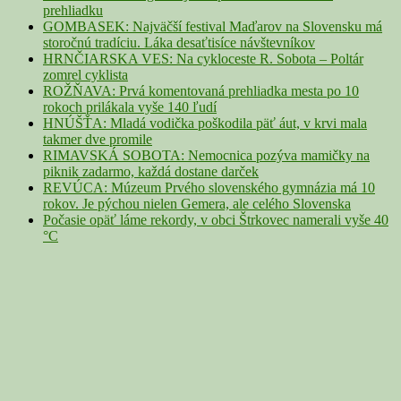
prehliadku
GOMBASEK: Najväčší festival Maďarov na Slovensku má
storočnú tradíciu. Láka desaťtisíce návštevníkov
HRNČIARSKA VES: Na cykloceste R. Sobota – Poltár
zomrel cyklista
ROŽŇAVA: Prvá komentovaná prehliadka mesta po 10
rokoch prilákala vyše 140 ľudí
HNÚŠŤA: Mladá vodička poškodila päť áut, v krvi mala
takmer dve promile
RIMAVSKÁ SOBOTA: Nemocnica pozýva mamičky na
piknik zadarmo, každá dostane darček
REVÚCA: Múzeum Prvého slovenského gymnázia má 10
rokov. Je pýchou nielen Gemera, ale celého Slovenska
Počasie opäť láme rekordy, v obci Štrkovec namerali vyše 40
°C