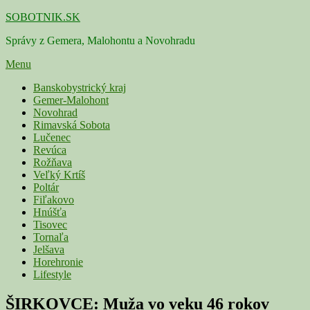
Skip
SOBOTNIK.SK
to
Správy z Gemera, Malohontu a Novohradu
content
Menu
Primárne
Banskobystrický kraj
Gemer-Malohont
menu
Novohrad
Rimavská Sobota
Lučenec
Revúca
Rožňava
Veľký Krtíš
Poltár
Fiľakovo
Hnúšťa
Tisovec
Tornaľa
Jelšava
Horehronie
Lifestyle
ŠIRKOVCE: Muža vo veku 46 rokov