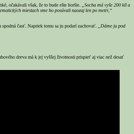
é, očakávali však, že to bude ešte horšie.
„Socha má vyše 200 kíl a
lematických miestach sme ho posúvali naozaj len po metri,“
la spodná časť. Napriek tomu sa ju podarí zachovať.
„Dáme ju pod
ého dreva má k jej vyššej životnosti prispieť aj viac než desať