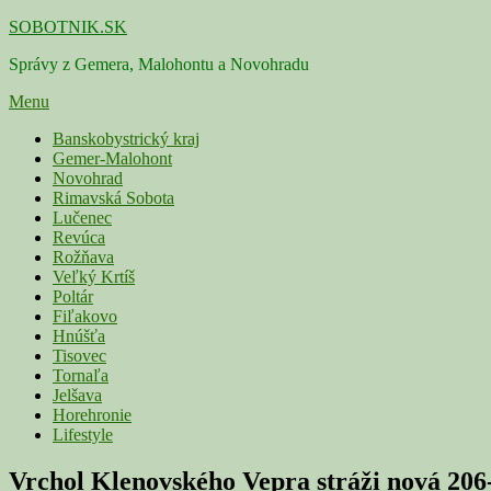
Skip
SOBOTNIK.SK
to
Správy z Gemera, Malohontu a Novohradu
content
Menu
Primárne
Banskobystrický kraj
Gemer-Malohont
menu
Novohrad
Rimavská Sobota
Lučenec
Revúca
Rožňava
Veľký Krtíš
Poltár
Fiľakovo
Hnúšťa
Tisovec
Tornaľa
Jelšava
Horehronie
Lifestyle
Vrchol Klenovského Vepra stráži nová 206