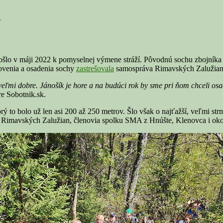
↓
máji 2022 k pomyselnej výmene stráží. Pôvodnú sochu zbojníka Juraj
tovenia a osadenia sochy
zastrešovala
samospráva Rimavských Zalužian
eľmi dobre. Jánošík je hore a na budúci rok by sme pri ňom chceli osa
e Sobotnik.sk.
rý to bolo už len asi 200 až 250 metrov. Šlo však o najťažší, veľmi st
mavských Zalužian, členovia spolku SMA z Hnúšte, Klenovca i okolia, 