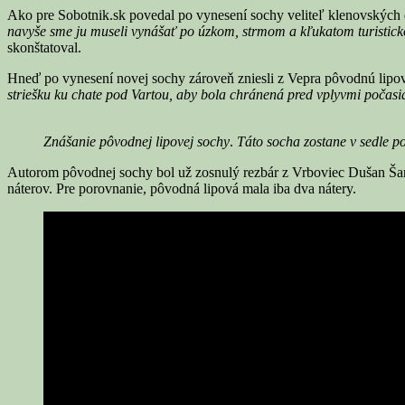
Ako pre Sobotnik.sk povedal po vynesení sochy veliteľ klenovských d
navyše sme ju museli vynášať po úzkom, strmom a kľukatom turisticko
skonštatoval.
Hneď po vynesení novej sochy zároveň zniesli z Vepra pôvodnú lipovú
striešku ku chate pod Vartou, aby bola chránená pred vplyvmi počasi
Znášanie pôvodnej lipovej sochy
.
Táto socha zostane v sedle p
Autorom pôvodnej sochy bol už zosnulý rezbár z Vrboviec Dušan Šark
náterov. Pre porovnanie, pôvodná lipová mala iba dva nátery.