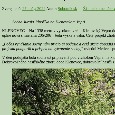
Zverejnené:
27. mája 2022
Autor:
Sobotnik.sk
—
Žiadne komentáre 
Socha Juraja Jánošíka na Klenovskom Vepri
KLENOVEC – Na 1338 metrov vysokom vrchu Klenovský Vepor došlo v 
úplne nová s mierami 206/206 – teda výška a váha. Celý projekt zho
„
Počas vynášania sochy nám prialo aj počasie a celá akcia dopadla v
projektu podporili a prispeli na vytvorenie sochy,“
uviedol Medveď pr
V deň podujatia bola socha už pripravená pod vrcholom Vepra, na kto
Dobrovoľného hasičského zboru obce Klenovec, dobrovoľní hasiči z Ri