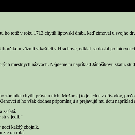
 ho totiž v roku 1713 chytili liptovskí drábi, keď zimoval u svojho 
Uhorčíkom väznili v kaštieli v Hrachove, odkiaľ sa dostal po intervenc
ektorých miestnych názvoch. Nájdeme tu napríklad Jánošíkovu skalu, stu
ho zbojníka chytili práve u nich. Možno aj to je jeden z dôvodov, pre
 Klenovci si ho však dodnes pripomínajú a prejavujú mu úctu napríklad 
a zaťatá.
 sú v jedli
.“
 noci každý zbojník.
 zle on robí.