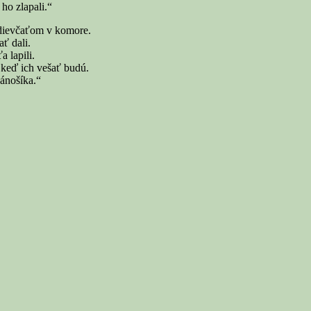
ho zlapali.“
 dievčaťom v komore.
ť dali.
a lapili.
 keď ich vešať budú.
Jánošíka.“