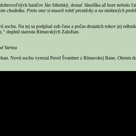
obrovoľných hasičov Ján Sihelský, dostať Jánošíka až hore nebolo ľahk
m chodníku. Preto sme si museli robiť prestávky a na niektorých prob
 sochu. Na tej sa podpísal zub času a počas desiatich rokov jej odhni
a,“
doplnil starosta Rimavských Zalužian.
od Vartou
an. Novú sochu vyrezal Pavel Švantner z Rimavskej Bane. Okrem dubov