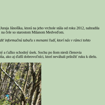
a Jánošíka, ktorá na jeho vrchole stála od roku 2012, nahradila
 na čele so starostom Milanom Medveďom.
diť informačnú tabuľu s menami ľudí, ktorí nás v rámci tohto
rmý a ťažko schodný úsek. Sochu po ňom niesli členovia
ako aj ďalší dobrovoľníci, ktorí neváhali priložiť ruku k dielu.