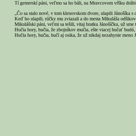
Tí gemerskí páni, veľmo sa ho báli, na Mravcovom vŕšku drábi 
„Čo sa stalo nové, v tom klenovskom dvore, ulapili Jánošíka s
Keď ho ulapili, rúčky mu zviazali a do mesta Mikuláša odšikova
Mikulášski páni, veľmi sa tešili, vitaj bratku Jánošíčku, už sme ť
Hučia hory, hučia, že zbojníkov mučia, ešte viacej hučať budú,
Hučia hory, hučia, hučí aj osika, že už nikdaj nezahynie meno 