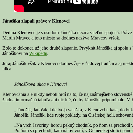
Jánošíka zlapali práve v Klenovci
Dedina Klenovec je s osudom Jánošíka nezmazateľne spojená. Práve tu
Martin Mravec a toto miesto sa dodnes nazýva Mravcov vŕšok.
Bolo to dokonca už jeho druhé zlapanie. Prvýkrát Jánošíka aj spolu s 
Jánošíkovi na
Wikipedii
.
Juraj Jánošík však v Klenovci dodnes žije v ľudovej tradícii a aj ni
ulica.
Jánošíkova ulica v Klenovci
Klenovčania ale nikdy neboli hrdí na to, že najznámejšieho slovenské
žiadna informačná tabuľa ani nič iné, čo by Jánošíka pripomínalo. V
„
Jánošík, Jánošík, kde tvoja valaška, v Klenovci u kata, do buk
Jánošík, Jánošík, kde tvoje poklady, na Cisárskej holi, schované
„Na vrch Javoriny, horou pekný chodník, po ňom sa prechodí v
Po ňom sa prechodí, kamarátov vodí, v Gemerskej stolici pánom