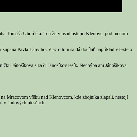
druha Tomáša Uhorčíka. Ten žil v usadlosti pri Klenovci pod menom
ii župana Pavla Lányiho. Viac o tom sa dá dočítať napríklad v texte o
dničku Jánošíkova slza či Jánošíkov lesík. Nechýba ani Jánošíkova
čo na Mracovom vŕšku nad Klenovcom, kde zbojníka zlapali, nestojí
aj v ľudových piesňach: