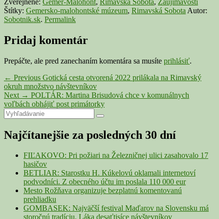
Zverejnené:
Gemer-Malohont
,
Rimavská Sobota
,
Zaujímavosti
Štítky:
Gemersko-malohontské múzeum
,
Rimavská Sobota
Autor:
Sobotnik.sk
.
Permalink
Pridaj komentár
Prepáčte, ale pred zanechaním komentára sa musíte
prihlásiť
.
Navigácia
Previous
←
Previous
Gotická cesta otvorená 2022 prilákala na Rimavský
post:
okruh množstvo návštevníkov
v
Next
Next
→
POLTÁR: Martina Brisudová chce v komunálnych
článku
post:
voľbách obhájiť post primátorky
Primary
Search
Search
for:
Sidebar
Najčítanejšie za posledných 30 dní
Widget
Area
FIĽAKOVO: Pri požiari na Železničnej ulici zasahovalo 17
hasičov
BETLIAR: Starostku H. Kúkelovú oklamali internetoví
podvodníci. Z obecného účtu im poslala 110 000 eur
Mesto Rožňava organizuje bezplatnú komentovanú
prehliadku
GOMBASEK: Najväčší festival Maďarov na Slovensku má
storočnú tradíciu. Láka desaťtisíce návštevníkov