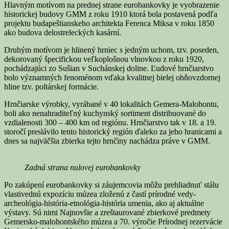
Hlavným motívom na prednej strane eurobankovky je vyobrazenie
historickej budovy GMM z roku 1910 ktorá bola postavená podľa
projektu budapeštianskeho architekta Ferenca Miksa v roku 1850
ako budova delostreleckých kasární.
Druhým motívom je hlinený hrniec s jedným uchom, tzv. poseden,
dekorovaný špecifickou veľkoplošnou vlnovkou z roku 1920,
pochádzajúci zo Sušian v Suchánskej doline. Ľudové hrnčiarstvo
bolo významných fenoménom vďaka kvalitnej bielej ohňovzdornej
hline tzv. poltárskej formácie.
Hrnčiarske výrobky, vyrábané v 40 lokalitách Gemera-Malohontu,
boli ako nenahraditeľný kuchynský sortiment distribuované do
vzdialenosti 300 – 400 km od regiónu. Hrnčiarstvo tak v 18. a 19.
storočí preslávilo tento historický región ďaleko za jeho hranicami a
dnes sa najväčšia zbierka tejto hrnčiny nachádza práve v GMM.
Zadná strana nulovej eurobankovky
Po zakúpení eurobankovky si záujemcovia môžu prehliadnuť stálu
vlastivednú expozíciu múzea zloženú z častí prírodné vedy-
archeológia-história-etnológia-história umenia, ako aj aktuálne
výstavy. Sú nimi Najnovšie a zreštaurované zbierkové predmety
Gemersko-malohontského múzea a 70. výročie Prírodnej rezervácie