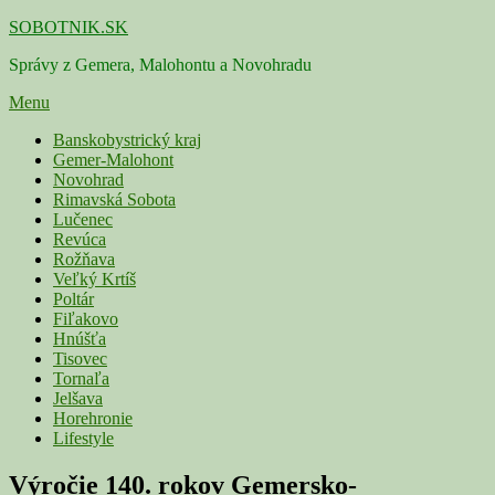
Skip
SOBOTNIK.SK
to
Správy z Gemera, Malohontu a Novohradu
content
Menu
Primárne
Banskobystrický kraj
Gemer-Malohont
menu
Novohrad
Rimavská Sobota
Lučenec
Revúca
Rožňava
Veľký Krtíš
Poltár
Fiľakovo
Hnúšťa
Tisovec
Tornaľa
Jelšava
Horehronie
Lifestyle
Výročie 140. rokov Gemersko-