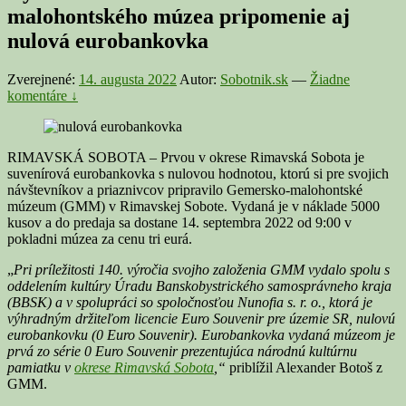
malohontského múzea pripomenie aj
nulová eurobankovka
Zverejnené:
14. augusta 2022
Autor:
Sobotnik.sk
—
Žiadne
komentáre ↓
RIMAVSKÁ SOBOTA – Prvou v okrese Rimavská Sobota je
suvenírová eurobankovka s nulovou hodnotou, ktorú si pre svojich
návštevníkov a priaznivcov pripravilo Gemersko-malohontské
múzeum (GMM) v Rimavskej Sobote. Vydaná je v náklade 5000
kusov a do predaja sa dostane 14. septembra 2022 od 9:00 v
pokladni múzea za cenu tri eurá.
„
Pri príležitosti 140. výročia svojho založenia GMM vydalo spolu s
oddelením kultúry Úradu Banskobystrického samosprávneho kraja
(BBSK) a v spolupráci so spoločnosťou Nunofia s. r. o., ktorá je
výhradným držiteľom licencie Euro Souvenir pre územie SR, nulovú
eurobankovku (0 Euro Souvenir). Eurobankovka vydaná múzeom je
prvá zo série 0 Euro Souvenir prezentujúca národnú kultúrnu
pamiatku v
okrese Rimavská Sobota
,“
priblížil Alexander Botoš z
GMM.