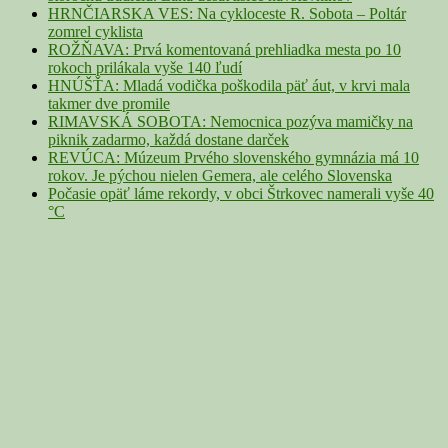
HRNČIARSKA VES: Na cykloceste R. Sobota – Poltár
zomrel cyklista
ROŽŇAVA: Prvá komentovaná prehliadka mesta po 10
rokoch prilákala vyše 140 ľudí
HNÚŠŤA: Mladá vodička poškodila päť áut, v krvi mala
takmer dve promile
RIMAVSKÁ SOBOTA: Nemocnica pozýva mamičky na
piknik zadarmo, každá dostane darček
REVÚCA: Múzeum Prvého slovenského gymnázia má 10
rokov. Je pýchou nielen Gemera, ale celého Slovenska
Počasie opäť láme rekordy, v obci Štrkovec namerali vyše 40
°C