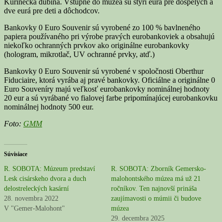
Kurinecká dubina. Vstupné do múzea sú štyri eurá pre dospelých a
dve eurá pre deti a dôchodcov.
Bankovky 0 Euro Souvenir sú vyrobené zo 100 % bavlneného
papiera používaného pri výrobe pravých eurobankoviek a obsahujú
niekoľko ochranných prvkov ako originálne eurobankovky
(hologram, mikrotlač, UV ochranné prvky, atď.)
Bankovky 0 Euro Souvenir sú vyrobené v spoločnosti Oberthur
Fiduciaire, ktorá vyrába aj pravé bankovky. Oficiálne a originálne 0
Euro Souveníry majú veľkosť eurobankovky nominálnej hodnoty
20 eur a sú vyrábané vo fialovej farbe pripomínajúcej eurobankovku
nominálnej hodnoty 500 eur.
Foto:
GMM
Súvisiace
R. SOBOTA: Múzeum predstaví
R. SOBOTA: Zborník Gemersko-
Lesk cisárskeho dvora a duch
malohontského múzea má už 21
delostreleckých kasární
ročníkov. Ten najnovší prináša
28. novembra 2022
zaujímavosti o múmii či budove
V "Gemer-Malohont"
múzea
29. decembra 2025