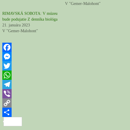
V "Gemer-Malohont"
RIMAVSKÁ SOBOTA: V múzeu
bude podujatie Z denníka biológa
21. januára 2023
V "Gemer-Malohont"
Facebook
Messenger
Twitter
WhatsApp
Telegram
Viber
Copy
Link
Share