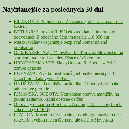
for:
Sidebar
Najčítanejšie za posledných 30 dní
Widget
Area
FIĽAKOVO: Pri požiari na Železničnej ulici zasahovalo 17
hasičov
BETLIAR: Starostku H. Kúkelovú oklamali internetoví
podvodníci. Z obecného účtu im poslala 110 000 eur
Mesto Rožňava organizuje bezplatnú komentovanú
prehliadku
GOMBASEK: Najväčší festival Maďarov na Slovensku má
storočnú tradíciu. Láka desaťtisíce návštevníkov
HRNČIARSKA VES: Na cykloceste R. Sobota – Poltár
zomrel cyklista
ROŽŇAVA: Prvá komentovaná prehliadka mesta po 10
rokoch prilákala vyše 140 ľudí
HNÚŠŤA: Mladá vodička poškodila päť áut, v krvi mala
takmer dve promile
RIMAVSKÁ SOBOTA: Nemocnica pozýva mamičky na
piknik zadarmo, každá dostane darček
Obrovský požiar na Horehroní: Zasahuje 40 hasičov, horela
celá ulica (VIDEO)
REVÚCA: Múzeum Prvého slovenského gymnázia má 10
rokov. Je pýchou nielen Gemera, ale celého Slovenska