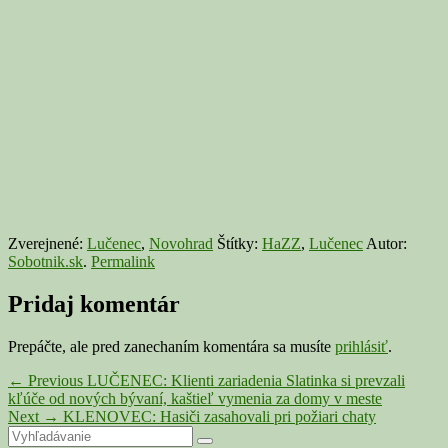
Zverejnené:
Lučenec
,
Novohrad
Štítky:
HaZZ
,
Lučenec
Autor:
Sobotnik.sk
.
Permalink
Pridaj komentár
Prepáčte, ale pred zanechaním komentára sa musíte
prihlásiť
.
Navigácia
Previous
←
Previous
LUČENEC: Klienti zariadenia Slatinka si prevzali
post:
kľúče od nových bývaní, kaštieľ vymenia za domy v meste
v
Next
Next
→
KLENOVEC: Hasiči zasahovali pri požiari chaty
článku
Primary
Search
post:
Search