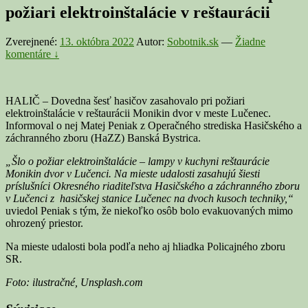
požiari elektroinštalácie v reštaurácii
Zverejnené:
13. októbra 2022
Autor:
Sobotnik.sk
—
Žiadne
komentáre ↓
HALIČ – Dovedna šesť hasičov zasahovalo pri požiari
elektroinštalácie v reštaurácii Monikin dvor v meste Lučenec.
Informoval o nej Matej Peniak z Operačného strediska Hasičského a
záchranného zboru (HaZZ) Banská Bystrica.
„Šlo o požiar elektroinštalácie – lampy v kuchyni reštaurácie
Monikin dvor v Lučenci. Na mieste udalosti zasahujú šiesti
príslušníci Okresného riaditeľstva Hasičského a záchranného zboru
v Lučenci z hasičskej stanice Lučenec na dvoch kusoch techniky,“
uviedol Peniak s tým, že niekoľko osôb bolo evakuovaných mimo
ohrozený priestor.
Na mieste udalosti bola podľa neho aj hliadka Policajného zboru
SR.
Foto: ilustračné, Unsplash.com