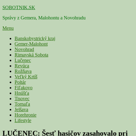
Skip
SOBOTNIK.SK
to
Správy z Gemera, Malohontu a Novohradu
content
Menu
Primárne
Banskobystrický kraj
Gemer-Malohont
menu
Novohrad
Rimavská Sobota
Lučenec
Revúca
Rožňava
Veľký Krtíš
Poltár
Fiľakovo
Hnúšťa
Tisovec
Tornaľa
Jelšava
Horehronie
Lifestyle
LUČENEC: Šesť hasičov zasahovalo pri