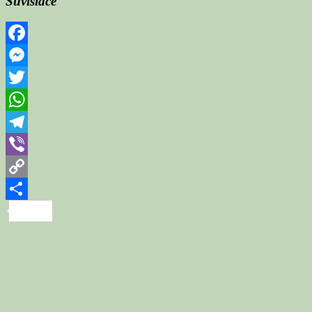
Súvisiace
Facebook
Messenger
Twitter
WhatsApp
Telegram
Viber
Copy
Link
Share