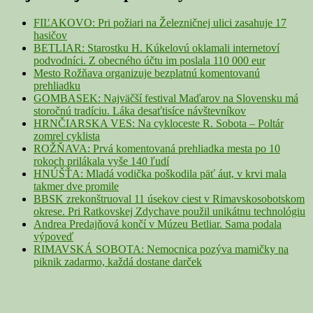
Widget
Area
FIĽAKOVO: Pri požiari na Železničnej ulici zasahuje 17
hasičov
BETLIAR: Starostku H. Kúkelovú oklamali internetoví
podvodníci. Z obecného účtu im poslala 110 000 eur
Mesto Rožňava organizuje bezplatnú komentovanú
prehliadku
GOMBASEK: Najväčší festival Maďarov na Slovensku má
storočnú tradíciu. Láka desaťtisíce návštevníkov
HRNČIARSKA VES: Na cykloceste R. Sobota – Poltár
zomrel cyklista
ROŽŇAVA: Prvá komentovaná prehliadka mesta po 10
rokoch prilákala vyše 140 ľudí
HNÚŠŤA: Mladá vodička poškodila päť áut, v krvi mala
takmer dve promile
BBSK zrekonštruoval 11 úsekov ciest v Rimavskosobotskom
okrese. Pri Ratkovskej Zdychave použil unikátnu technológiu
Andrea Predajňová končí v Múzeu Betliar. Sama podala
výpoveď
RIMAVSKÁ SOBOTA: Nemocnica pozýva mamičky na
piknik zadarmo, každá dostane darček