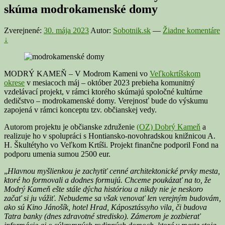
skúma modrokamenské domy
Zverejnené:
30. mája 2023
Autor:
Sobotnik.sk
—
Žiadne komentáre
↓
MODRÝ KAMEŇ – V Modrom Kameni vo
Veľkokrtíšskom
okrese
v mesiacoch máj – október 2023 prebieha komunitný
vzdelávací projekt, v rámci ktorého skúmajú spoločné kultúrne
dedičstvo – modrokamenské domy. Verejnosť bude do výskumu
zapojená v rámci konceptu tzv. občianskej vedy.
Autorom projektu je občianske združenie
(OZ) Dobrý Kameň
a
realizuje ho v spolupráci s Hontiansko-novohradskou knižnicou A.
H. Škultétyho vo Veľkom Krtíši. Projekt finančne podporil Fond na
podporu umenia sumou 2500 eur.
„
Hlavnou myšlienkou je zachytiť cenné architektonické prvky mesta,
ktoré ho formovali a dodnes formujú. Chceme poukázať na to, že
Modrý Kameň ešte stále dýcha históriou a nikdy nie je neskoro
začať si ju vážiť. Nebudeme sa však venovať len verejným budovám,
ako sú Kino Jánošík, hotel Hrad, Káposztássyho vila, či budova
Tatra banky (dnes zdravotné stredisko). Zámerom je zozbierať