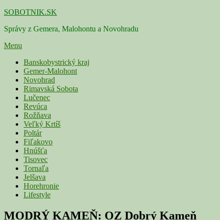
Skip
SOBOTNIK.SK
to
Správy z Gemera, Malohontu a Novohradu
content
Menu
Primárne
Banskobystrický kraj
Gemer-Malohont
menu
Novohrad
Rimavská Sobota
Lučenec
Revúca
Rožňava
Veľký Krtíš
Poltár
Fiľakovo
Hnúšťa
Tisovec
Tornaľa
Jelšava
Horehronie
Lifestyle
MODRÝ KAMEŇ: OZ Dobrý Kameň