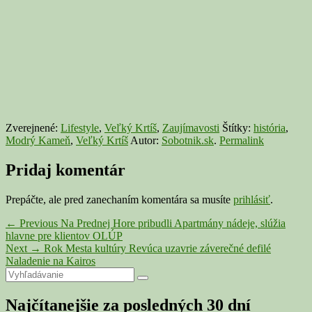
Zverejnené:
Lifestyle
,
Veľký Krtíš
,
Zaujímavosti
Štítky:
história
,
Modrý Kameň
,
Veľký Krtíš
Autor:
Sobotnik.sk
.
Permalink
Pridaj komentár
Prepáčte, ale pred zanechaním komentára sa musíte
prihlásiť
.
Navigácia
Previous
←
Previous
Na Prednej Hore pribudli Apartmány nádeje, slúžia
post:
hlavne pre klientov OLÚP
v
Next
Next
→
Rok Mesta kultúry Revúca uzavrie záverečné defilé
článku
post:
Naladenie na Kairos
Primary
Search
Search
for:
Sidebar
Najčítanejšie za posledných 30 dní