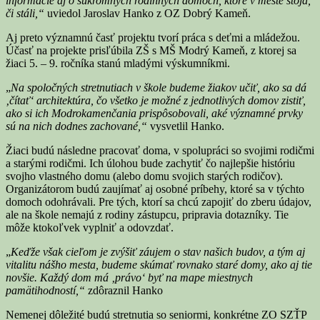
informácie aj o súkromných rodinných domoch, ktoré v meste stoja,
či stáli,“
uviedol Jaroslav Hanko z OZ Dobrý Kameň.
Aj preto významnú časť projektu tvorí práca s deťmi a mládežou.
Účasť na projekte prisľúbila ZŠ s MŠ Modrý Kameň, z ktorej sa
žiaci 5. – 9. ročníka stanú mladými výskumníkmi.
„
Na spoločných stretnutiach v škole budeme žiakov učiť, ako sa dá
‚čítať‘ architektúra, čo všetko je možné z jednotlivých domov zistiť,
ako si ich Modrokamenčania prispôsobovali, aké významné prvky
sú na nich dodnes zachované,“
vysvetlil Hanko.
Žiaci budú následne pracovať doma, v spolupráci so svojimi rodičmi
a starými rodičmi. Ich úlohou bude zachytiť čo najlepšie históriu
svojho vlastného domu (alebo domu svojich starých rodičov).
Organizátorom budú zaujímať aj osobné príbehy, ktoré sa v týchto
domoch odohrávali. Pre tých, ktorí sa chcú zapojiť do zberu údajov,
ale na škole nemajú z rodiny zástupcu, pripravia dotazníky. Tie
môže ktokoľvek vyplniť a odovzdať.
„
Keďže však cieľom je zvýšiť záujem o stav našich budov, a tým aj
vitalitu nášho mesta, budeme skúmať rovnako staré domy, ako aj tie
novšie. Každý dom má ‚právo‘ byť na mape miestnych
pamätihodností,“
zdôraznil Hanko
Nemenej dôležité budú stretnutia so seniormi, konkrétne ZO SZŤP