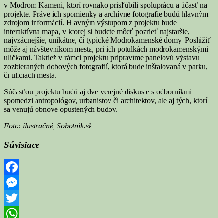
v Modrom Kameni, ktorí rovnako prisľúbili spoluprácu a účasť na
projekte. Práve ich spomienky a archívne fotografie budú hlavným
zdrojom informácií. Hlavným výstupom z projektu bude
interaktívna mapa, v ktorej si budete môcť pozrieť najstaršie,
najvzácnejšie, unikátne, či typické Modrokamenské domy. Poslúžiť
môže aj návštevníkom mesta, pri ich potulkách modrokamenskými
uličkami. Taktiež v rámci projektu pripravíme panelovú výstavu
zozbieraných dobových fotografií, ktorá bude inštalovaná v parku,
či uliciach mesta.
Súčasťou projektu budú aj dve verejné diskusie s odborníkmi
spomedzi antropológov, urbanistov či architektov, ale aj tých, ktorí
sa venujú obnove opustených budov.
Foto: ilustračné, Sobotnik.sk
Súvisiace
Facebook
Messenger
Twitter