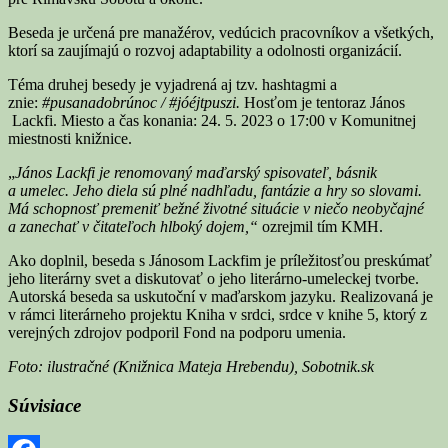
Beseda je určená pre manažérov, vedúcich pracovníkov a všetkých,
ktorí sa zaujímajú o rozvoj adaptability a odolnosti organizácií.
Téma druhej besedy je vyjadrená aj tzv. hashtagmi a
znie:
#pusanadobrúnoc / #jóéjtpuszi.
Hosťom je tentoraz János
Lackfi. Miesto a čas konania: 24. 5. 2023 o 17:00 v Komunitnej
miestnosti knižnice.
„
János Lackfi je renomovaný maďarský spisovateľ, básnik
a umelec. Jeho diela sú plné nadhľadu, fantázie a hry so slovami.
Má schopnosť premeniť bežné životné situácie v niečo neobyčajné
a zanechať v čitateľoch hlboký dojem,“
ozrejmil tím KMH.
Ako doplnil, beseda s Jánosom Lackfim je príležitosťou preskúmať
jeho literárny svet a diskutovať o jeho literárno-umeleckej tvorbe.
Autorská beseda sa uskutoční v maďarskom jazyku. Realizovaná je
v rámci literárneho projektu Kniha v srdci, srdce v knihe 5, ktorý z
verejných zdrojov podporil Fond na podporu umenia.
Foto: ilustračné (Knižnica Mateja Hrebendu), Sobotnik.sk
Súvisiace