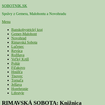
Skip
SOBOTNIK.SK
to
Správy z Gemera, Malohontu a Novohradu
content
Menu
Primárne
Banskobystrický kraj
Gemer-Malohont
menu
Novohrad
Rimavská Sobota
Lučenec
Revúca
Rožňava
Veľký Krtíš
Poltár
Fiľakovo
Hnúšťa
Tisovec
Tornaľa
Jelšava
Horehronie
Lifestyle
RIMAVSKÁ SOBOTA: Knižnica