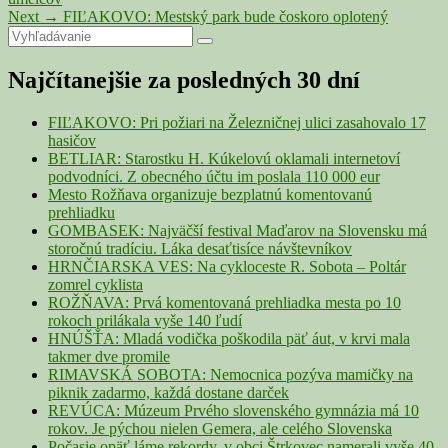
v
Next
Next
→
FIĽAKOVO: Mestský park bude čoskoro oplotený
článku
Primary
Search
post:
Search
for:
Sidebar
Najčítanejšie za posledných 30 dní
Widget
Area
FIĽAKOVO: Pri požiari na Železničnej ulici zasahovalo 17
hasičov
BETLIAR: Starostku H. Kúkelovú oklamali internetoví
podvodníci. Z obecného účtu im poslala 110 000 eur
Mesto Rožňava organizuje bezplatnú komentovanú
prehliadku
GOMBASEK: Najväčší festival Maďarov na Slovensku má
storočnú tradíciu. Láka desaťtisíce návštevníkov
HRNČIARSKA VES: Na cykloceste R. Sobota – Poltár
zomrel cyklista
ROŽŇAVA: Prvá komentovaná prehliadka mesta po 10
rokoch prilákala vyše 140 ľudí
HNÚŠŤA: Mladá vodička poškodila päť áut, v krvi mala
takmer dve promile
RIMAVSKÁ SOBOTA: Nemocnica pozýva mamičky na
piknik zadarmo, každá dostane darček
REVÚCA: Múzeum Prvého slovenského gymnázia má 10
rokov. Je pýchou nielen Gemera, ale celého Slovenska
Počasie opäť láme rekordy, v obci Štrkovec namerali vyše 40