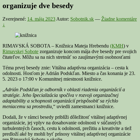
organizuje dve besedy
Zverejnené:
14. mája 2023
Autor:
Sobotnik.sk
—
Žiadne komentáre
↓
RIMAVSKÁ SOBOTA – Knižnica Mateja Hrebendu
(KMH
) v
Rimavskej Sobote
zorganizuje koncom mája dve besedy pre svojich
čitateľov. Môžu sa na nich stretnúť so zaujímavými osobnosťami
Téma prvej besedy znie: Vitálna adaptívna organizácia – cesta k
odolnosti. Hosťom je Adrián Podskľan. Miesto a čas konania je 23.
5. 2023 o 17:00 v Komunitnej miestnosti knižnice.
„
Adrián Podskľan je odborník v oblasti riadenia organizácií a
stratégie. Jeho špecializácia spočíva v rozvoji organizačnej
adaptability a schopnosti organizácií prispôsobiť sa rýchlo
meniacemu sa prostrediu,
“ uviedli zamestnanci knižnice.
Dodali, že v rámci besedy priblíži dôležitosť vitálnej adaptívnej
organizácie, jej vplyv na dosahovanie odolnosti v súčasných
turbulentných časoch, cestu k odolnosti, prežitiu a kreativite a tiež
predloží aké by mohli byť prínosy vitálnej adaptívnej organizácie
pre Rimavskú Sobotu a okolie.