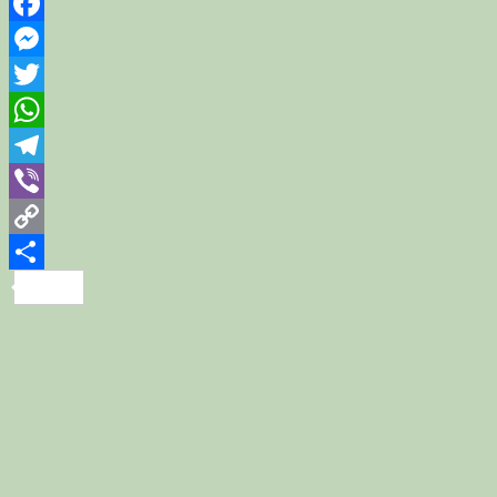
Facebook
Messenger
Twitter
WhatsApp
Telegram
Viber
Copy
Link
Share