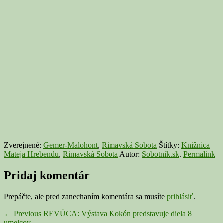
Zverejnené:
Gemer-Malohont
,
Rimavská Sobota
Štítky:
Knižnica
Mateja Hrebendu
,
Rimavská Sobota
Autor:
Sobotnik.sk
.
Permalink
Pridaj komentár
Prepáčte, ale pred zanechaním komentára sa musíte
prihlásiť
.
Navigácia
Previous
←
Previous
REVÚCA: Výstava Kokón predstavuje diela 8
post:
umelcov