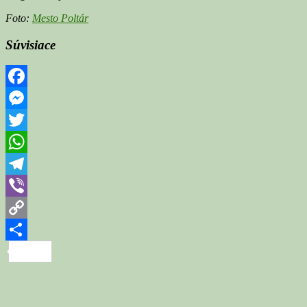
Foto:
Mesto Poltár
Súvisiace
Facebook
Messenger
Twitter
WhatsApp
Telegram
Viber
Copy
Link
Share