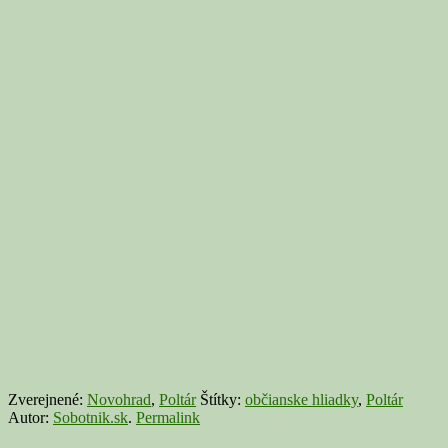
Zverejnené:
Novohrad
,
Poltár
Štítky:
občianske hliadky
,
Poltár
Autor:
Sobotnik.sk
.
Permalink