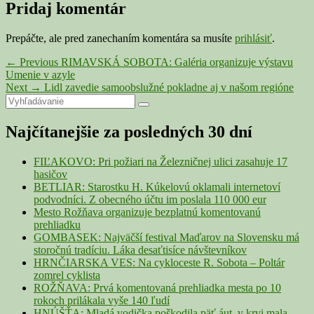
Pridaj komentár
Prepáčte, ale pred zanechaním komentára sa musíte
prihlásiť
.
Navigácia
Previous
←
Previous
RIMAVSKÁ SOBOTA: Galéria organizuje výstavu
post:
Umenie v azyle
v
Next
Next
→
Lidl zavedie samoobslužné pokladne aj v našom regióne
článku
Primary
Search
post:
Search
for:
Sidebar
Najčítanejšie za posledných 30 dní
Widget
Area
FIĽAKOVO: Pri požiari na Železničnej ulici zasahuje 17
hasičov
BETLIAR: Starostku H. Kúkelovú oklamali internetoví
podvodníci. Z obecného účtu im poslala 110 000 eur
Mesto Rožňava organizuje bezplatnú komentovanú
prehliadku
GOMBASEK: Najväčší festival Maďarov na Slovensku má
storočnú tradíciu. Láka desaťtisíce návštevníkov
HRNČIARSKA VES: Na cykloceste R. Sobota – Poltár
zomrel cyklista
ROŽŇAVA: Prvá komentovaná prehliadka mesta po 10
rokoch prilákala vyše 140 ľudí
HNÚŠŤA: Mladá vodička poškodila päť áut, v krvi mala