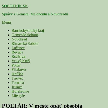
Skip
SOBOTNIK.SK
to
Správy z Gemera, Malohontu a Novohradu
content
Menu
Primárne
Banskobystrický kraj
Gemer-Malohont
menu
Novohrad
Rimavská Sobota
Lučenec
Revúca
Rožňava
Veľký Krtíš
Poltár
Fiľakovo
Hnúšťa
Tisovec
Tornaľa
Jelšava
Horehronie
Lifestyle
POLTÁR: V meste opäť pôsobia