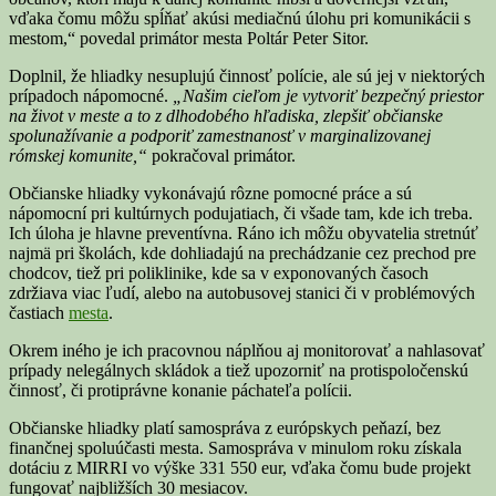
vďaka čomu môžu spĺňať akúsi mediačnú úlohu pri komunikácii s
mestom,“ povedal primátor mesta Poltár Peter Sitor.
Doplnil, že hliadky nesuplujú činnosť polície, ale sú jej v niektorých
prípadoch nápomocné.
„Našim cieľom je vytvoriť bezpečný priestor
na život v meste a to z dlhodobého hľadiska, zlepšiť občianske
spolunažívanie a podporiť zamestnanosť v marginalizovanej
rómskej komunite,“
pokračoval primátor.
Občianske hliadky vykonávajú rôzne pomocné práce a sú
nápomocní pri kultúrnych podujatiach, či všade tam, kde ich treba.
Ich úloha je hlavne preventívna. Ráno ich môžu obyvatelia stretnúť
najmä pri školách, kde dohliadajú na prechádzanie cez prechod pre
chodcov, tiež pri poliklinike, kde sa v exponovaných časoch
zdržiava viac ľudí, alebo na autobusovej stanici či v problémových
častiach
mesta
.
Okrem iného je ich pracovnou náplňou aj monitorovať a nahlasovať
prípady nelegálnych skládok a tiež upozorniť na protispoločenskú
činnosť, či protiprávne konanie páchateľa polícii.
Občianske hliadky platí samospráva z európskych peňazí, bez
finančnej spoluúčasti mesta. Samospráva v minulom roku získala
dotáciu z MIRRI vo výške 331 550 eur, vďaka čomu bude projekt
fungovať najbližších 30 mesiacov.