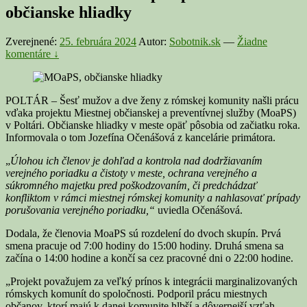
občianske hliadky
Zverejnené:
25. februára 2024
Autor:
Sobotnik.sk
—
Žiadne
komentáre ↓
POLTÁR – Šesť mužov a dve ženy z rómskej komunity našli prácu
vďaka projektu Miestnej občianskej a preventívnej služby (MoaPS)
v Poltári. Občianske hliadky v meste opäť pôsobia od začiatku roka.
Informovala o tom Jozefína Očenášová z kancelárie primátora.
„
Úlohou ich členov je dohľad a kontrola nad dodržiavaním
verejného poriadku a čistoty v meste, ochrana verejného a
súkromného majetku pred poškodzovaním, či predchádzať
konfliktom v rámci miestnej rómskej komunity a nahlasovať prípady
porušovania verejného poriadku,“
uviedla Očenášová.
Dodala, že členovia MoaPS sú rozdelení do dvoch skupín. Prvá
smena pracuje od 7:00 hodiny do 15:00 hodiny. Druhá smena sa
začína o 14:00 hodine a končí sa cez pracovné dni o 22:00 hodine.
„Projekt považujem za veľký prínos k integrácii marginalizovaných
rómskych komunít do spoločnosti. Podporil prácu miestnych
občanov, ktorí majú k danej komunite hlbší a dôvernejší vzťah,