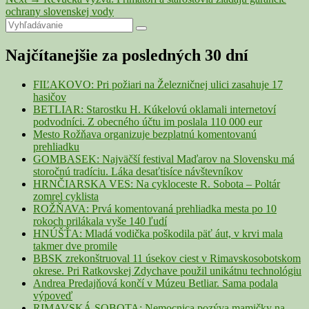
článku
post:
ochrany slovenskej vody
Primary
Search
Search
for:
Sidebar
Najčítanejšie za posledných 30 dní
Widget
Area
FIĽAKOVO: Pri požiari na Železničnej ulici zasahuje 17
hasičov
BETLIAR: Starostku H. Kúkelovú oklamali internetoví
podvodníci. Z obecného účtu im poslala 110 000 eur
Mesto Rožňava organizuje bezplatnú komentovanú
prehliadku
GOMBASEK: Najväčší festival Maďarov na Slovensku má
storočnú tradíciu. Láka desaťtisíce návštevníkov
HRNČIARSKA VES: Na cykloceste R. Sobota – Poltár
zomrel cyklista
ROŽŇAVA: Prvá komentovaná prehliadka mesta po 10
rokoch prilákala vyše 140 ľudí
HNÚŠŤA: Mladá vodička poškodila päť áut, v krvi mala
takmer dve promile
BBSK zrekonštruoval 11 úsekov ciest v Rimavskosobotskom
okrese. Pri Ratkovskej Zdychave použil unikátnu technológiu
Andrea Predajňová končí v Múzeu Betliar. Sama podala
výpoveď
RIMAVSKÁ SOBOTA: Nemocnica pozýva mamičky na