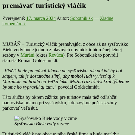
premávať turistický vláčik
Zverejnené:
17. marca 2024
Autor:
Sobotnik.sk
—
Žiadne
komentáre ↓
MURÁŇ – Turistický vláčik premávajúci z obce až na sysľovisko
Biele vody bude jednou z hlavných noviniek tohtoročnej letnej
sezóny v
Muráni
(okres
Revúca
). Pre Sobotnik.sk to potvrdil
starosta Roman Goldschmidt.
„
Vláčik bude premávať hlavne na sysľovisko, ale pokiaľ by bol
záujem, tak je dostatočne silný, aby mohol ľudí vyviezť aj k
Muránskemu hradu na Veľkú lúku. Možno raz až dvakrát týždenne
by sme ho vypravili aj tam,“
povedal Goldschmidt.
Táto služba by okrem zážitku pre turistov mala tiež odľahčiť
parkoviská priamo pri sysľovisku, kde zvykne počas sezóny
parkovať veľa áut.
Sysľovisko Biele vody v zime
Turistický vláčik pre obec vyrába česká firma a bude mať dva