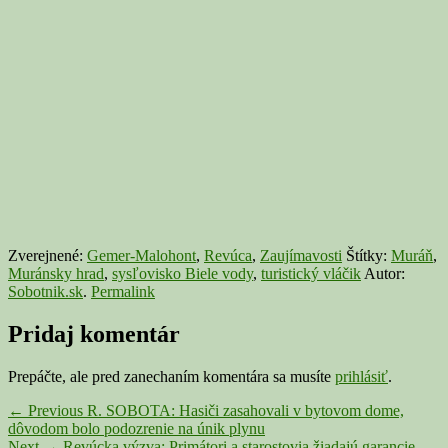
Zverejnené:
Gemer-Malohont
,
Revúca
,
Zaujímavosti
Štítky:
Muráň
,
Muránsky hrad
,
sysľovisko Biele vody
,
turistický vláčik
Autor:
Sobotnik.sk
.
Permalink
Pridaj komentár
Prepáčte, ale pred zanechaním komentára sa musíte
prihlásiť
.
Navigácia
Previous
←
Previous
R. SOBOTA: Hasiči zasahovali v bytovom dome,
post:
dôvodom bolo podozrenie na únik plynu
v
Next
Next
→
Revúcka výzva: Primátori a starostovia žiadajú garancie