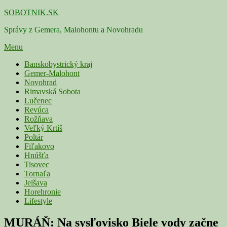
Skip
SOBOTNIK.SK
to
Správy z Gemera, Malohontu a Novohradu
content
Menu
Primárne
Banskobystrický kraj
Gemer-Malohont
menu
Novohrad
Rimavská Sobota
Lučenec
Revúca
Rožňava
Veľký Krtíš
Poltár
Fiľakovo
Hnúšťa
Tisovec
Tornaľa
Jelšava
Horehronie
Lifestyle
MURÁŇ: Na sysľovisko Biele vody začne