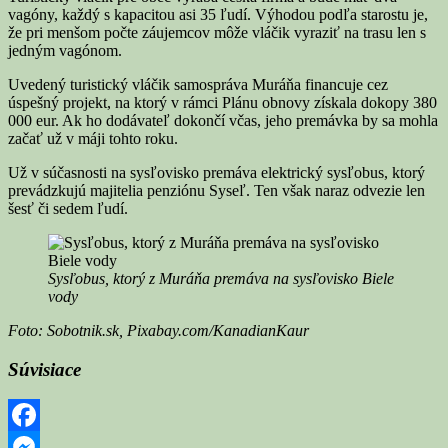
vagóny, každý s kapacitou asi 35 ľudí. Výhodou podľa starostu je,
že pri menšom počte záujemcov môže vláčik vyraziť na trasu len s
jedným vagónom.
Uvedený turistický vláčik samospráva Muráňa financuje cez
úspešný projekt, na ktorý v rámci Plánu obnovy získala dokopy 380
000 eur. Ak ho dodávateľ dokončí včas, jeho premávka by sa mohla
začať už v máji tohto roku.
Už v súčasnosti na sysľovisko premáva elektrický sysľobus, ktorý
prevádzkujú majitelia penziónu Syseľ. Ten však naraz odvezie len
šesť či sedem ľudí.
Sysľobus, ktorý z Muráňa premáva na sysľovisko Biele
vody
Foto: Sobotnik.sk, Pixabay.com/KanadianKaur
Súvisiace
Facebook