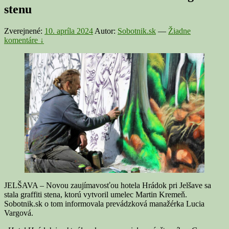
stenu
Zverejnené:
10. apríla 2024
Autor:
Sobotnik.sk
—
Žiadne
komentáre ↓
JELŠAVA – Novou zaujímavosťou hotela Hrádok pri Jelšave sa
stala graffiti stena, ktorú vytvoril umelec Martin Kremeň.
Sobotnik.sk o tom informovala prevádzková manažérka Lucia
Vargová.