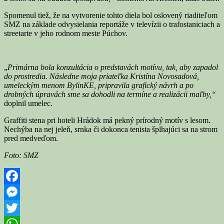
Spomenul tiež, že na vytvorenie tohto diela bol oslovený riaditeľom
SMZ na základe odvysielania reportáže v televízii o trafostaniciach a
streetarte v jeho rodnom meste Púchov.
„
Primárna bola konzultácia o predstavách motívu, tak, aby zapadol
do prostredia. Následne moja priateľka Kristína Novosadová,
umeleckým menom BylinKE, pripravila grafický návrh a po
drobných úpravách sme sa dohodli na termíne a realizácii maľby,“
doplnil umelec.
Graffiti stena pri hoteli Hrádok má pekný prírodný motív s lesom.
Nechýba na nej jeleň, srnka či dokonca tenista šplhajúci sa na strom
pred medveďom.
Foto: SMZ
Facebook
Messenger
Twitter