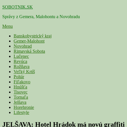
Skip
SOBOTNIK.SK
to
Správy z Gemera, Malohontu a Novohradu
content
Menu
Primárne
Banskobystrický kraj
Gemer-Malohont
menu
Novohrad
Rimavská Sobota
Lučenec
Revúca
Rožňava
Veľký Krtíš
Poltár
Fiľakovo
Hnúšťa
Tisovec
Tornaľa
Jelšava
Horehronie
Lifestyle
JELŠAVA: Hotel Hrádok má novú graffiti