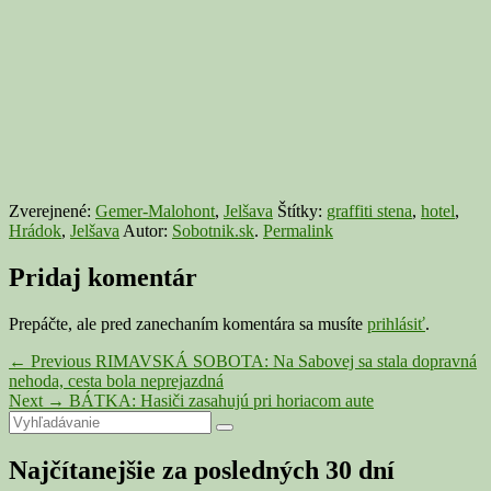
Zverejnené:
Gemer-Malohont
,
Jelšava
Štítky:
graffiti stena
,
hotel
,
Hrádok
,
Jelšava
Autor:
Sobotnik.sk
.
Permalink
Pridaj komentár
Prepáčte, ale pred zanechaním komentára sa musíte
prihlásiť
.
Navigácia
Previous
←
Previous
RIMAVSKÁ SOBOTA: Na Sabovej sa stala dopravná
post:
nehoda, cesta bola neprejazdná
v
Next
Next
→
BÁTKA: Hasiči zasahujú pri horiacom aute
článku
Primary
Search
post:
Search
for:
Sidebar
Najčítanejšie za posledných 30 dní
Widget