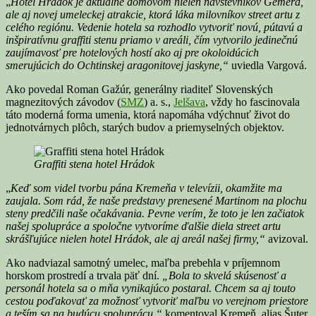
„
Hotel Hrádok je aktuálne domovom nielen návštevníkov Gemera,
ale aj novej umeleckej atrakcie, ktorá láka milovníkov street artu z
celého regiónu. Vedenie hotela sa rozhodlo vytvoriť novú, pútavú a
inšpiratívnu graffiti stenu priamo v areáli, čím vytvorilo jedinečnú
zaujímavosť pre hotelových hostí ako aj pre okoloidúcich
smerujúcich do Ochtinskej aragonitovej jaskyne,“
uviedla Vargová.
Ako povedal Roman Gažúr, generálny riaditeľ Slovenských
magnezitových závodov (
SMZ
) a. s.,
Jelšava
, vždy ho fascinovala
táto moderná forma umenia, ktorá napomáha vdýchnuť život do
jednotvárnych plôch, starých budov a priemyselných objektov.
Graffiti stena hotel Hrádok
„
Keď som videl tvorbu pána Kremeňa v televízii, okamžite ma
zaujala. Som rád, že naše predstavy prenesené Martinom na plochu
steny predčili naše očakávania. Pevne verím, že toto je len začiatok
našej spolupráce a spoločne vytvoríme ďalšie diela street artu
skrášľujúce nielen hotel Hrádok, ale aj areál našej firmy,“
avizoval.
Ako nadviazal samotný umelec, maľba prebehla v príjemnom
horskom prostredí a trvala päť dní.
„Bola to skvelá skúsenosť a
personál hotela sa o mňa vynikajúco postaral. Chcem sa aj touto
cestou poďakovať za možnosť vytvoriť maľbu vo verejnom priestore
a teším sa na budúcu spoluprácu,“
komentoval Kremeň, alias Šuter.