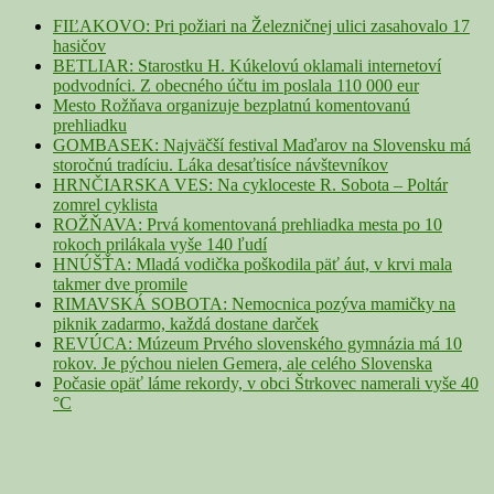
Area
FIĽAKOVO: Pri požiari na Železničnej ulici zasahovalo 17
hasičov
BETLIAR: Starostku H. Kúkelovú oklamali internetoví
podvodníci. Z obecného účtu im poslala 110 000 eur
Mesto Rožňava organizuje bezplatnú komentovanú
prehliadku
GOMBASEK: Najväčší festival Maďarov na Slovensku má
storočnú tradíciu. Láka desaťtisíce návštevníkov
HRNČIARSKA VES: Na cykloceste R. Sobota – Poltár
zomrel cyklista
ROŽŇAVA: Prvá komentovaná prehliadka mesta po 10
rokoch prilákala vyše 140 ľudí
HNÚŠŤA: Mladá vodička poškodila päť áut, v krvi mala
takmer dve promile
RIMAVSKÁ SOBOTA: Nemocnica pozýva mamičky na
piknik zadarmo, každá dostane darček
REVÚCA: Múzeum Prvého slovenského gymnázia má 10
rokov. Je pýchou nielen Gemera, ale celého Slovenska
Počasie opäť láme rekordy, v obci Štrkovec namerali vyše 40
°C