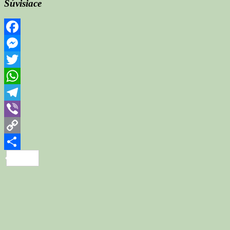
Súvisiace
Facebook
Messenger
Twitter
WhatsApp
Telegram
Viber
Copy
Link
Share