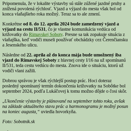
Pripomenula, že v lokalite výstavby sú stále zúžené jazdné pruhy a
znížená povolená rýchlosť. Vjazd a výjazd do mesta však bol od
konca vlaňajšieho roka možný. Teraz sa to ale zmení.
Konkrétne
od 8. do 12. apríla 2024 bude zamedzený vjazd a
výjazd na cestu II/531
, čo je vlastne komunikácia vedúca od
križovatky do
Rimavskej Soboty
. Presne sa tak zopakuje situácia z
vlaňajška, keď vodiči museli používať obchádzky cez Čerenčiansku
a Jesenského ulicu.
Následne od
22. apríla až do konca mája bude umožnený iba
vjazd do Rimavskej Soboty
z hlavnej cesty I/16 na už spomínanú
II/531, teda cestu vedúcu do mesta. Znova ide o situáciu, ktorú už
vodiči vlani zažili.
Dobrou správou je však rýchlejší postup prác. Hoci doteraz
posledný spomínaný termín dokončenia križovatky na Sobôtke bol
september 2024, podľa Lukáčovej k tomu možno dôjde o čosi skôr.
„
Ukončenie výstavby je plánované na september tohto roku, avšak
na základe aktuálneho stavu prác a harmonogramu je možný posun
na koniec augusta,“
uviedla hovorkyňa.
Foto: Sobotnik.sk