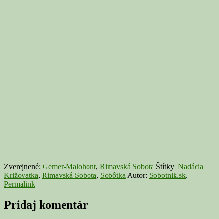
Zverejnené:
Gemer-Malohont
,
Rimavská Sobota
Štítky:
Nadácia
Križovatka
,
Rimavská Sobota
,
Sobôtka
Autor:
Sobotnik.sk
.
Permalink
Pridaj komentár