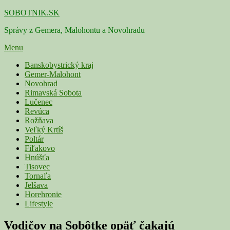
Skip
SOBOTNIK.SK
to
Správy z Gemera, Malohontu a Novohradu
content
Menu
Primárne
Banskobystrický kraj
Gemer-Malohont
menu
Novohrad
Rimavská Sobota
Lučenec
Revúca
Rožňava
Veľký Krtíš
Poltár
Fiľakovo
Hnúšťa
Tisovec
Tornaľa
Jelšava
Horehronie
Lifestyle
Vodičov na Sobôtke opäť čakajú