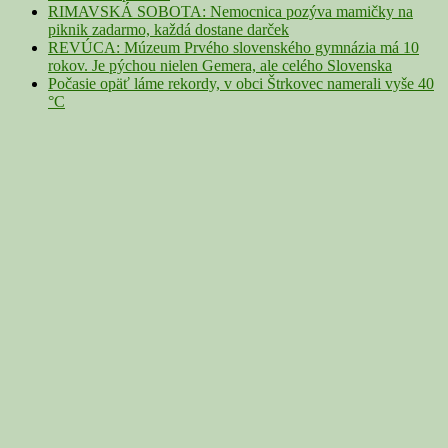
RIMAVSKÁ SOBOTA: Nemocnica pozýva mamičky na
piknik zadarmo, každá dostane darček
REVÚCA: Múzeum Prvého slovenského gymnázia má 10
rokov. Je pýchou nielen Gemera, ale celého Slovenska
Počasie opäť láme rekordy, v obci Štrkovec namerali vyše 40
°C