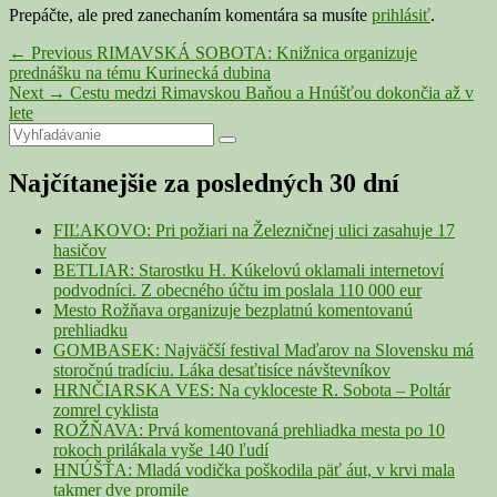
Prepáčte, ale pred zanechaním komentára sa musíte
prihlásiť
.
Navigácia
Previous
←
Previous
RIMAVSKÁ SOBOTA: Knižnica organizuje
post:
prednášku na tému Kurinecká dubina
v
Next
Next
→
Cestu medzi Rimavskou Baňou a Hnúšťou dokončia až v
článku
post:
lete
Primary
Search
Search
for:
Sidebar
Najčítanejšie za posledných 30 dní
Widget
Area
FIĽAKOVO: Pri požiari na Železničnej ulici zasahuje 17
hasičov
BETLIAR: Starostku H. Kúkelovú oklamali internetoví
podvodníci. Z obecného účtu im poslala 110 000 eur
Mesto Rožňava organizuje bezplatnú komentovanú
prehliadku
GOMBASEK: Najväčší festival Maďarov na Slovensku má
storočnú tradíciu. Láka desaťtisíce návštevníkov
HRNČIARSKA VES: Na cykloceste R. Sobota – Poltár
zomrel cyklista
ROŽŇAVA: Prvá komentovaná prehliadka mesta po 10
rokoch prilákala vyše 140 ľudí
HNÚŠŤA: Mladá vodička poškodila päť áut, v krvi mala
takmer dve promile