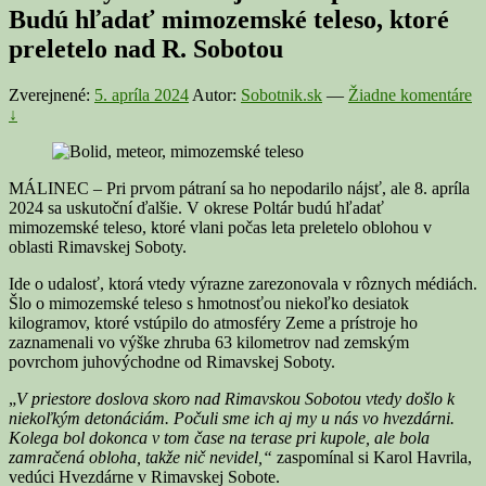
Budú hľadať mimozemské teleso, ktoré
preletelo nad R. Sobotou
Zverejnené:
5. apríla 2024
Autor:
Sobotnik.sk
—
Žiadne komentáre
↓
MÁLINEC – Pri prvom pátraní sa ho nepodarilo nájsť, ale 8. apríla
2024 sa uskutoční ďalšie. V okrese Poltár budú hľadať
mimozemské teleso, ktoré vlani počas leta preletelo oblohou v
oblasti Rimavskej Soboty.
Ide o udalosť, ktorá vtedy výrazne zarezonovala v rôznych médiách.
Šlo o mimozemské teleso s hmotnosťou niekoľko desiatok
kilogramov, ktoré vstúpilo do atmosféry Zeme a prístroje ho
zaznamenali vo výške zhruba 63 kilometrov nad zemským
povrchom juhovýchodne od Rimavskej Soboty.
„
V priestore doslova skoro nad Rimavskou Sobotou vtedy došlo k
niekoľkým detonáciám. Počuli sme ich aj my u nás vo hvezdárni.
Kolega bol dokonca v tom čase na terase pri kupole, ale bola
zamračená obloha, takže nič nevidel,“
zaspomínal si Karol Havrila,
vedúci Hvezdárne v Rimavskej Sobote.