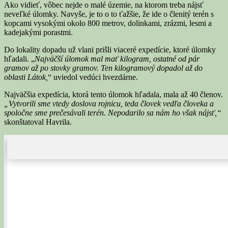
Ako vidieť, vôbec nejde o malé územie, na ktorom treba nájsť
neveľké úlomky. Navyše, je to o to ťažšie, že ide o členitý terén s
kopcami vysokými okolo 800 metrov, dolinkami, zrázmi, lesmi a
kadejakými porastmi.
Do lokality dopadu už vlani prišli viaceré expedície, ktoré úlomky
hľadali. „
Najväčší úlomok mal mať kilogram, ostatné od pár
gramov až po stovky gramov. Ten kilogramový dopadol až do
oblasti Látok,
“ uviedol vedúci hvezdárne.
Najväčšia expedícia, ktorá tento úlomok hľadala, mala až 40 členov.
„Vytvorili sme vtedy doslova rojnicu, teda človek vedľa človeka a
spoločne sme prečesávali terén. Nepodarilo sa nám ho však nájsť,“
skonštatoval Havrila.