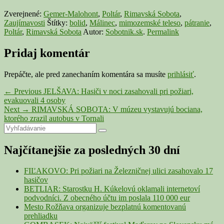
Zverejnené:
Gemer-Malohont
,
Poltár
,
Rimavská Sobota
,
Zaujímavosti
Štítky:
bolid
,
Málinec
,
mimozemské teleso
,
pátranie
,
Poltár
,
Rimavská Sobota
Autor:
Sobotnik.sk
.
Permalink
Pridaj komentár
Prepáčte, ale pred zanechaním komentára sa musíte
prihlásiť
.
Navigácia
Previous
←
Previous
JELŠAVA: Hasiči v noci zasahovali pri požiari,
post:
evakuovali 4 osoby
v
Next
Next
→
RIMAVSKÁ SOBOTA: V múzeu vystavujú bociana,
článku
post:
ktorého zrazil autobus v Tornali
Primary
Search
Search
for:
Sidebar
Najčítanejšie za posledných 30 dní
Widget
Area
FIĽAKOVO: Pri požiari na Železničnej ulici zasahovalo 17
hasičov
BETLIAR: Starostku H. Kúkelovú oklamali internetoví
podvodníci. Z obecného účtu im poslala 110 000 eur
Mesto Rožňava organizuje bezplatnú komentovanú
prehliadku