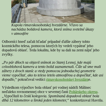
Kupola rimavskosobotskej hvezdárne. Vľavo sa
nachádza bolidová kamera, ktorá sníma svetelné úkazy
v atmosfére
Odborníci hneď začali hľadať prípadné ďalšie zábery tohto
kozmického telesa, pomocou ktorých by vedeli vypátrať jeho
dopadovú oblasť. Teda lokalitu, kde by sa dali na zemi nájsť jeho
zvyšky.
„
Po pár dňoch sa objavil snímok zo Starej Lesnej, kde majú
celooblohovú kameru a tento bolid zaznamenali. Čiže už sme mali
zábery z dvoch staníc a vtedy pomocou jednoduchej geometrie
vieme vypočítať, ako to teleso letelo atmosférou a dopočítať, kde asi
dopadlo,
“ pokračoval vedúci
rimavskosobotskej hvezdárn
e.
Výsledkom výpočtov bola oblasť pri vodnej nádrži Málinec
neďaleko rovnomennej obce v severnej časti
Poltárskeho okresu
.
„Vypočítali to českí kolegovia. Spomínaná dopadová oblasť bola
dlhá 12 kilometrov a široká jeden kilometer,“
konkretizoval Havrila.