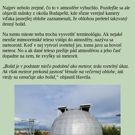
Najprv nebolo zrejmé, čo to v atmosfére vybuchlo. Pozdejšie sa ale
objavili snímky z okolia Budapešti, kde rôzne verejné kamery
vďaka jasnejšej oblohe zaznamenali, že oblohou preletel takzvaný
denný bolid.
Na tomto mieste treba trochu vysvetliť terminológiu. Ak nejaké
menšie mimozemské teleso vstúpi do atmosféry, nazýva sa
meteoroid. Keď v nej vytvorí svetelný jav, tomu javu sa hovorí
meteor. No a ak dané teleso prežije pád atmosférou a jeho časť
dopadne na zem, tie zvyšky sú meteorit.
„
Bolid je v podstate niečo podobné ako meteor, teda svetelný úkaz.
Ak však meteor prekoná jasnosť Venuše na večernej oblohe, tak
vtedy sa označuje ako bolid,“
objasnil Havrila.