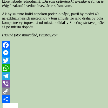
ktoré nebude jednoduché.
„Ja som optimistický hvezdár a šanca je
vždy,“
zakončil vedúci hvezdárne s úsmevom.
Ak by sa tento bolid napokon podarilo nájsť, patril by medzi 40
najexkluzívnejších meteoritov v tom zmysle, že jeho dráha by bola
kompletne vystopovaná od miesta, odkiaľ v Slnečnej sústave prišiel,
až po miesto dopadu.
Hlavné foto: ilustračné, Pixabay.com
Facebook
Messenger
Twitter
WhatsApp
Telegram
Viber
Copy
Link
Share