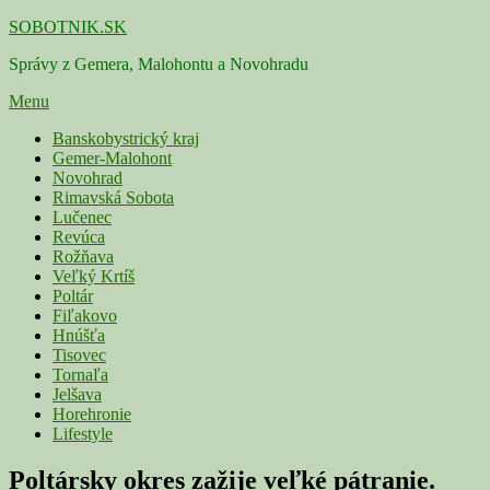
Skip
SOBOTNIK.SK
to
Správy z Gemera, Malohontu a Novohradu
content
Menu
Primárne
Banskobystrický kraj
Gemer-Malohont
menu
Novohrad
Rimavská Sobota
Lučenec
Revúca
Rožňava
Veľký Krtíš
Poltár
Fiľakovo
Hnúšťa
Tisovec
Tornaľa
Jelšava
Horehronie
Lifestyle
Poltársky okres zažije veľké pátranie.