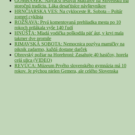
GOMBASEK: Najväčší festival Maďarov na Slovensku má
storočnú tradíciu. Láka desaťtisíce návštevníkov
HRNČIARSKA VES: Na cykloceste R. Sobota – Poltár
zomrel cyklista
ROŽŇAVA: Prvá komentovaná prehliadka mesta po 10
rokoch prilákala vyše 140 ľudí
HNÚŠŤA: Mladá vodička poškodila päť áut, v krvi mala
takmer dve promile
RIMAVSKÁ SOBOTA: Nemocnica pozýva mamičky na
piknik zadarmo, každá dostane darček
Obrovský požiar na Horehroní: Zasahuje 40 hasičov, horela
celá ulica (VIDEO)
REVÚCA: Múzeum Prvého slovenského gymnázia má 10
rokov. Je pýchou nielen Gemera, ale celého Slovenska