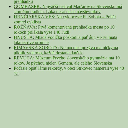
prehliadku
GOMBASEK: Najväčší festival Maďarov na Slovensku má
storočnú tradíciu. Láka desaťtisíce návštevníkov
HRNČIARSKA VES: Na cykloceste R. Sobota – Poltár
zomrel cyklista
ROŽŇAVA: Prvá komentovaná prehliadka mesta po 10
rokoch prilákala vyše 140 ľudí
HNÚŠŤA: Mladá vodička poškodila päť áut, v krvi mala
takmer dve promile
RIMAVSKÁ SOBOTA: Nemocnica pozýva mamičky na
piknik zadarmo, každá dostane darček
REVÚCA: Múzeum Prvého slovenského gymnázia má 10
rokov. Je pýchou nielen Gemera, ale celého Slovenska
Počasie opäť láme rekordy, v obci Štrkovec namerali vyše 40
°C