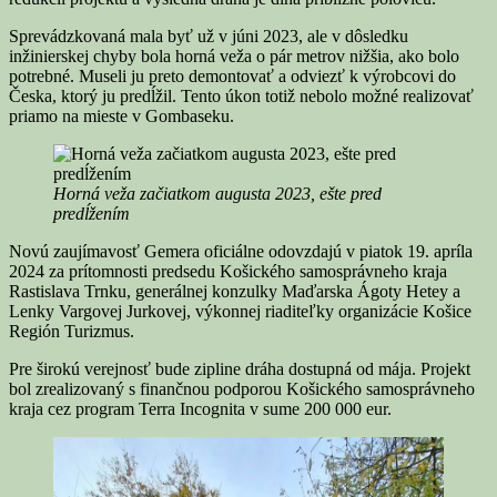
Sprevádzkovaná mala byť už v júni 2023, ale v dôsledku
inžinierskej chyby bola horná veža o pár metrov nižšia, ako bolo
potrebné. Museli ju preto demontovať a odviezť k výrobcovi do
Česka, ktorý ju predĺžil. Tento úkon totiž nebolo možné realizovať
priamo na mieste v Gombaseku.
Horná veža začiatkom augusta 2023, ešte pred
predĺžením
Novú zaujímavosť Gemera oficiálne odovzdajú v piatok 19. apríla
2024 za prítomnosti predsedu Košického samosprávneho kraja
Rastislava Trnku, generálnej konzulky Maďarska Ágoty Hetey a
Lenky Vargovej Jurkovej, výkonnej riaditeľky organizácie Košice
Región Turizmus.
Pre širokú verejnosť bude zipline dráha dostupná od mája. Projekt
bol zrealizovaný s finančnou podporou Košického samosprávneho
kraja cez program Terra Incognita v sume 200 000 eur.