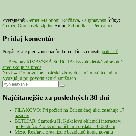
Zverejnené:
Gemer-Malohont
,
Rožňava
,
Zaujímavosti
Štítky:
Gemer
,
Gombasek
,
zipline
Autor:
Sobotnik.sk
.
Permalink
Pridaj komentár
Prepáčte, ale pred zanechaním komentára sa musíte
prihlásiť
.
Navigácia
Previous
←
Previous
RIMAVSKÁ SOBOTA: Bývalé detské zdravotné
post:
stredisko je na predaj
v
Next
Next
→
Dobrovoľné hasičské zbory dostanú novú techniku.
článku
post:
Využijú ju pri povodniach či smrštiach
Primary
Search
Search
for:
Sidebar
Najčítanejšie za posledných 30 dní
Widget
Area
FIĽAKOVO: Pri požiari na Železničnej ulici zasahuje 17
hasičov
BETLIAR: Starostku H. Kúkelovú oklamali internetoví
podvodníci. Z obecného účtu im poslala 110 000 eur
Mesto Rožňava organizuje bezplatnú komentovanú