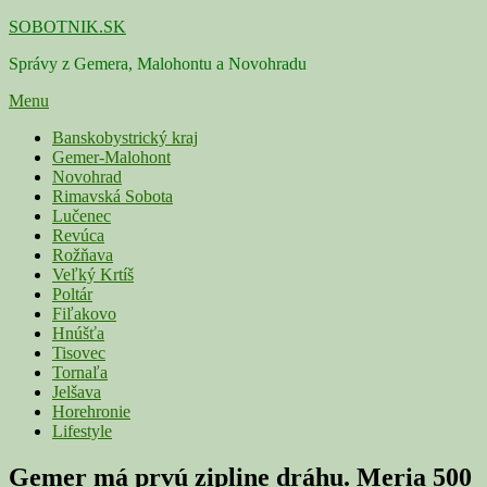
Skip
SOBOTNIK.SK
to
Správy z Gemera, Malohontu a Novohradu
content
Menu
Primárne
Banskobystrický kraj
Gemer-Malohont
menu
Novohrad
Rimavská Sobota
Lučenec
Revúca
Rožňava
Veľký Krtíš
Poltár
Fiľakovo
Hnúšťa
Tisovec
Tornaľa
Jelšava
Horehronie
Lifestyle
Gemer má prvú zipline dráhu. Meria 500