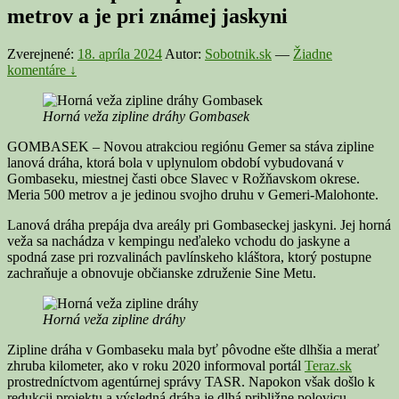
metrov a je pri známej jaskyni
Zverejnené:
18. apríla 2024
Autor:
Sobotnik.sk
—
Žiadne
komentáre ↓
Horná veža zipline dráhy Gombasek
GOMBASEK – Novou atrakciou regiónu Gemer sa stáva zipline
lanová dráha, ktorá bola v uplynulom období vybudovaná v
Gombaseku, miestnej časti obce Slavec v Rožňavskom okrese.
Meria 500 metrov a je jedinou svojho druhu v Gemeri-Malohonte.
Lanová dráha prepája dva areály pri Gombaseckej jaskyni. Jej horná
veža sa nachádza v kempingu neďaleko vchodu do jaskyne a
spodná zase pri rozvalinách pavlínskeho kláštora, ktorý postupne
zachraňuje a obnovuje občianske združenie Sine Metu.
Horná veža zipline dráhy
Zipline dráha v Gombaseku mala byť pôvodne ešte dlhšia a merať
zhruba kilometer, ako v roku 2020 informoval portál
Teraz.sk
prostredníctvom agentúrnej správy TASR. Napokon však došlo k
redukcii projektu a výsledná dráha je dlhá približne polovicu.