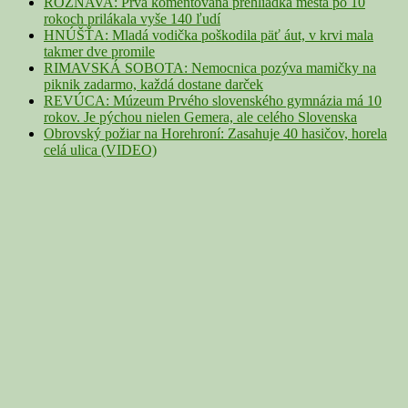
ROŽŇAVA: Prvá komentovaná prehliadka mesta po 10
rokoch prilákala vyše 140 ľudí
HNÚŠŤA: Mladá vodička poškodila päť áut, v krvi mala
takmer dve promile
RIMAVSKÁ SOBOTA: Nemocnica pozýva mamičky na
piknik zadarmo, každá dostane darček
REVÚCA: Múzeum Prvého slovenského gymnázia má 10
rokov. Je pýchou nielen Gemera, ale celého Slovenska
Obrovský požiar na Horehroní: Zasahuje 40 hasičov, horela
celá ulica (VIDEO)