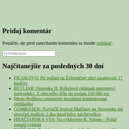
Pridaj komentár
Prepáčte, ale pred zanechaním komentára sa musíte
prihlásiť
.
Primary
Search
Search
for:
Sidebar
Najčítanejšie za posledných 30 dní
Widget
Area
FIĽAKOVO: Pri požiari na Železničnej ulici zasahovalo 17
hasičov
BETLIAR: Starostku H. Kúkelovú oklamali internetoví
podvodníci. Z obecného účtu im poslala 110 000 eur
Mesto Rožňava organizuje bezplatnú komentovanú
prehliadku
GOMBASEK: Najväčší festival Maďarov na Slovensku má
storočnú tradíciu. Láka desaťtisíce návštevníkov
HRNČIARSKA VES: Na cykloceste R. Sobota – Poltár
zomrel cyklista