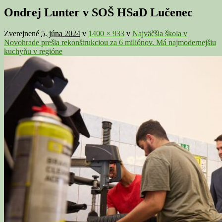
v
Ondrej Lunter v SOŠ HSaD Lučenec
galérii
Zverejnené
5. júna 2024
v
1400 × 933
v
Najväčšia škola v
Novohrade prešla rekonštrukciou za 6 miliónov. Má najmodernejšiu
kuchyňu v regióne