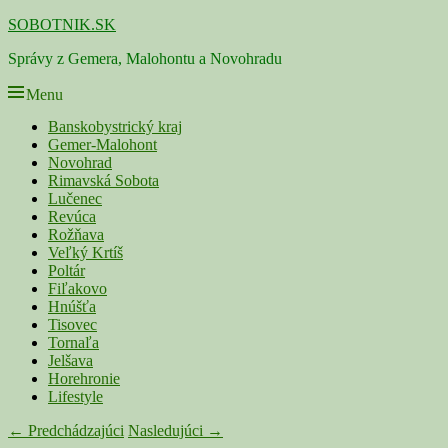
Skip
SOBOTNIK.SK
to
Správy z Gemera, Malohontu a Novohradu
content
Menu
Primárne
Banskobystrický kraj
Gemer-Malohont
menu
Novohrad
Rimavská Sobota
Lučenec
Revúca
Rožňava
Veľký Krtíš
Poltár
Fiľakovo
Hnúšťa
Tisovec
Tornaľa
Jelšava
Horehronie
Lifestyle
Navigácia
← Predchádzajúci
Nasledujúci →