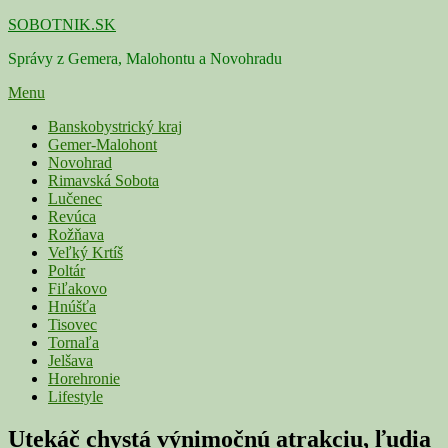
Skip
SOBOTNIK.SK
to
Správy z Gemera, Malohontu a Novohradu
content
Menu
Primárne
Banskobystrický kraj
Gemer-Malohont
menu
Novohrad
Rimavská Sobota
Lučenec
Revúca
Rožňava
Veľký Krtíš
Poltár
Fiľakovo
Hnúšťa
Tisovec
Tornaľa
Jelšava
Horehronie
Lifestyle
Utekáč chystá výnimočnú atrakciu, ľudia