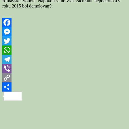
Rimavskej Sobote. Napokon sa ho však zachrániť nepodarilo a v
roku 2015 bol demolovaný.
Facebook
Messenger
Twitter
WhatsApp
Telegram
Viber
Copy
Link
Share