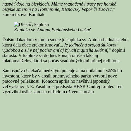
naspäť dole na bicykloch. Máme vyznačené i trasy pre horské
bicykle smerom na Horehronie, Klenovský Vepor či Tisovec,“
konkretizoval Barutiak.
Kaplnka sv. Antona Paduánskeho Utekáč
Ďalším lákadlom v tomto smere je kaplnka sv. Antona Paduánskeho,
ktorú dala obec zrekonštruovať.
„Je jedinečná svojou štukovou
výzdobou a sú v nej pochovaní aj bývalí majitelia sklární,“
doplnil
starosta. V kaplnke sa dodnes konajú omše a láka aj
mladomanželov, ktorí sa počas svadobných dní pri nej radi fotia.
Samospráva Utekáča medzitým pracuje aj na dotiahnutí väčšieho
investora, ktorý by v areáli priemyselného parku vytvoril nové
pracovné príležitosti. Koncom apríla ho navštívil japonský
veľvyslanec J. E. Yasuhiro a predseda BBSK Ondrej Lunter. Ten
vyzdvihol úsilie starostu ohľadom oživenia areálu.