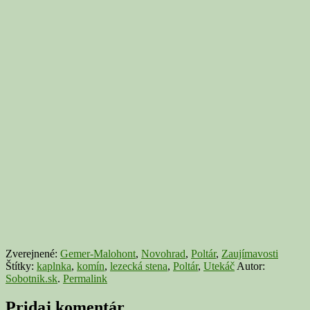
Zverejnené:
Gemer-Malohont
,
Novohrad
,
Poltár
,
Zaujímavosti
Štítky:
kaplnka
,
komín
,
lezecká stena
,
Poltár
,
Utekáč
Autor:
Sobotnik.sk
.
Permalink
Pridaj komentár