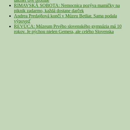
takmer dve promile
RIMAVSKÁ SOBOTA: Nemocnica pozýva mamičky na
piknik zadarmo, každá dostane darček
Andrea Predajňová končí v Múzeu Betliar. Sama podala
výpoveď
REVÚCA: Múzeum Prvého slovenského gymnázia má 10
rokov. Je pýchou nielen Gemera, ale celého Slovenska