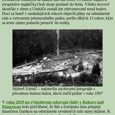
(respektíve majiteľky) boli stroje predané do šrotu. Všetko kovové
skončilo v zbere a Utekáču zostali len zdevastované torzá budov.
Hoci sa hneď v nasledujúcich rokoch objavili plány na odstránenie
ruín a vytvorenie priemyselného parku, prešlo dlhých 13 rokov, kým
sa tento zámer podarilo pretaviť do reality.
Skláreň Utekáč – najstaršia zachovaná fotografia s
pôvodnou hutnou halou, ktorú zničil požiar v roku 1907
V
roku 2019 na výjazdovom rokovaní vlády v Kokave nad
Rimavicou
bolo prisľúbené, že štát a Európska únia prispejú
finančnou čiastkou na odstránenie uvedených ruín starej sklárne. K