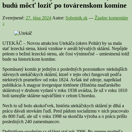
budú môcť loziť po továrenskom komíne
Zverejnené:
27. júna 2024
Autor:
Sobotnik.sk
—
Žiadne komentáre
↓
UTEKÁČ – Novou atrakciou Utekáča (okres Poltár) by sa mala
stať lezecká stena, ktorá vznikne v areáli bývalých sklární. Nepôjde
pritom o bežnú lezeckú stenu, ale čosi výnimočné – umiestnená totiž
bude na historickom komíne.
Spomínaný komín je jedným z posledných pozostatkov niekdajších
slávnych utekáčskych sklární, ktoré v tejto obci fungovali podľa
niektorých prameňov od roku 1824. Avšak iné zdroje, napríklad
publikácia A magyar üvegesipar története (História maďarského
sklárstva) v druhom vydaní v roku 1938 uvádza, že už v roku 1810
boli tamojšie sklárne najväčšími v celom Uhorsku.
Nech to už bolo akokoľvek, história utekáčskych sklární je dlhá a
prácu dávali stovkám ľudí. Pred pádom socializmu v nich pracovalo
do 800 ľudí, ale už v roku 1998 sa skončila výroba a o prácu prišlo
posledných 240 zamestnancov.
Definitívne osudným sa sklárni stal rok 2006. Po zmene majiteľa