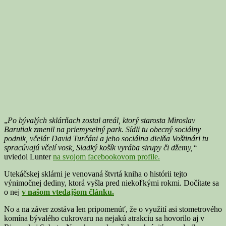
„
Po bývalých sklárňach zostal areál, ktorý starosta Miroslav
Barutiak zmenil na priemyselný park. Sídli tu obecný sociálny
podnik, včelár David Turčáni a jeho sociálna dielňa Voštinári tu
spracúvajú včelí vosk, Sladký košík vyrába sirupy či džemy,“
uviedol Lunter
na svojom facebookovom profile.
Utekáčskej sklárni je venovaná štvrtá kniha o histórii tejto
výnimočnej dediny, ktorá vyšla pred niekoľkými rokmi. Dočítate sa
o nej
v našom vtedajšom článku.
No a na záver zostáva len pripomenúť, že o využití asi stometrového
komína bývalého cukrovaru na nejakú atrakciu sa hovorilo aj v