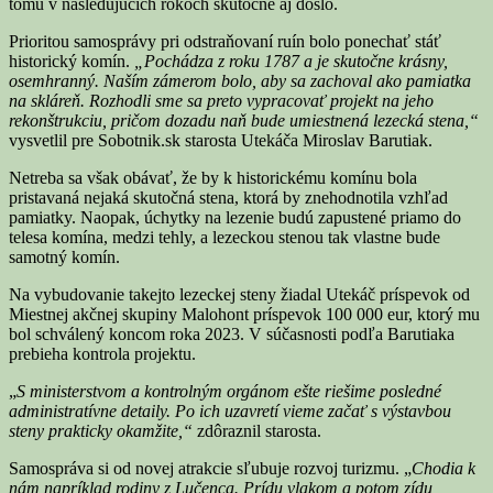
tomu v nasledujúcich rokoch skutočne aj došlo.
Prioritou samosprávy pri odstraňovaní ruín bolo ponechať stáť
historický komín.
„Pochádza z roku 1787 a je skutočne krásny,
osemhranný. Naším zámerom bolo, aby sa zachoval ako pamiatka
na skláreň. Rozhodli sme sa preto vypracovať projekt na jeho
rekonštrukciu, pričom dozadu naň bude umiestnená lezecká stena,“
vysvetlil pre Sobotnik.sk starosta Utekáča Miroslav Barutiak.
Netreba sa však obávať, že by k historickému komínu bola
pristavaná nejaká skutočná stena, ktorá by znehodnotila vzhľad
pamiatky. Naopak, úchytky na lezenie budú zapustené priamo do
telesa komína, medzi tehly, a lezeckou stenou tak vlastne bude
samotný komín.
Na vybudovanie takejto lezeckej steny žiadal Utekáč príspevok od
Miestnej akčnej skupiny Malohont príspevok 100 000 eur, ktorý mu
bol schválený koncom roka 2023. V súčasnosti podľa Barutiaka
prebieha kontrola projektu.
„
S ministerstvom a kontrolným orgánom ešte riešime posledné
administratívne detaily. Po ich uzavretí vieme začať s výstavbou
steny prakticky okamžite,“
zdôraznil starosta.
Samospráva si od novej atrakcie sľubuje rozvoj turizmu. „
Chodia k
nám napríklad rodiny z Lučenca. Prídu vlakom a potom zídu