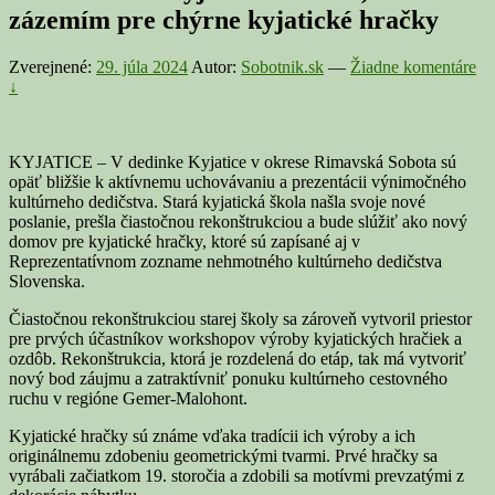
zázemím pre chýrne kyjatické hračky
Zverejnené:
29. júla 2024
Autor:
Sobotnik.sk
—
Žiadne komentáre
↓
KYJATICE – V dedinke Kyjatice v okrese Rimavská Sobota sú
opäť bližšie k aktívnemu uchovávaniu a prezentácii výnimočného
kultúrneho dedičstva. Stará kyjatická škola našla svoje nové
poslanie, prešla čiastočnou rekonštrukciou a bude slúžiť ako nový
domov pre kyjatické hračky, ktoré sú zapísané aj v
Reprezentatívnom zozname nehmotného kultúrneho dedičstva
Slovenska.
Čiastočnou rekonštrukciou starej školy sa zároveň vytvoril priestor
pre prvých účastníkov workshopov výroby kyjatických hračiek a
ozdôb. Rekonštrukcia, ktorá je rozdelená do etáp, tak má vytvoriť
nový bod záujmu a zatraktívniť ponuku kultúrneho cestovného
ruchu v regióne Gemer-Malohont.
Kyjatické hračky sú známe vďaka tradícii ich výroby a ich
originálnemu zdobeniu geometrickými tvarmi. Prvé hračky sa
vyrábali začiatkom 19. storočia a zdobili sa motívmi prevzatými z