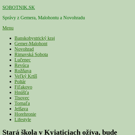
Skip
SOBOTNIK.SK
to
Správy z Gemera, Malohontu a Novohradu
content
Menu
Primárne
Banskobystrický kraj
Gemer-Malohont
menu
Novohrad
Rimavská Sobota
Lučenec
Revúca
Rožňava
Veľký Krtíš
Poltár
Fiľakovo
Hnúšťa
Tisovec
Tornaľa
Jelšava
Horehronie
Lifestyle
Stará škola v Kyjaticiach ožíva, bude