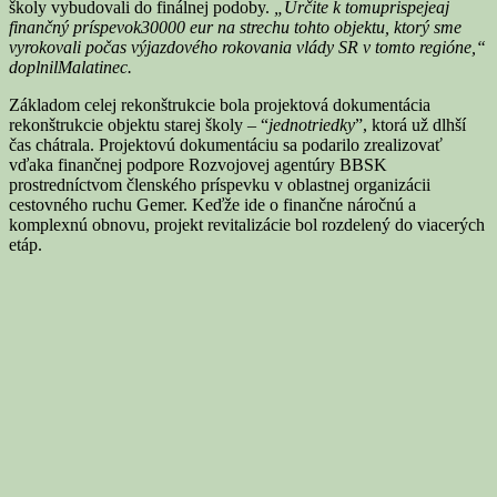
školy vybudovali do finálnej podoby.
„Určite k tomu
prispeje
aj
finančný príspevok
30
000 eur na strechu tohto objektu, ktorý sme
vyrokovali počas výjazdového rokovania vlády SR v tomto regióne,“
doplni
l
Malatinec.
Základom celej rekonštrukcie bola projektová dokumentácia
rekonštrukcie objektu starej školy – “
jednotriedky
”, ktorá už dlhší
čas chátrala. Projektovú dokumentáciu sa podarilo zrealizovať
vďaka finančnej podpore Rozvojovej agentúry BBSK
prostredníctvom členského príspevku v oblastnej organizácii
cestovného ruchu Gemer. Keďže ide o finančne náročnú a
komplexnú obnovu, projekt revitalizácie bol rozdelený do viacerých
etáp.