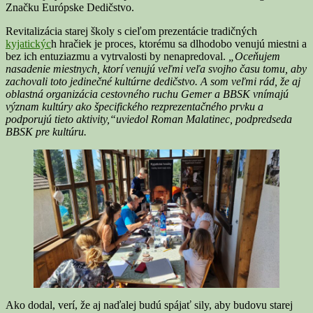
Značku Európske Dedičstvo.
Revitalizácia starej školy s cieľom prezentácie tradičných
kyjatickýc
h hračiek je proces, ktorému sa dlhodobo venujú miestni a
bez ich entuziazmu a vytrvalosti by nenapredoval.
„Oceňujem
nasadenie miestnych, ktorí venujú veľmi veľa svojho času tomu, aby
zachovali toto jedinečné kultúrne dedičstvo. A som veľmi rád, že aj
oblastná organizácia cestovného ruchu Gemer a BBSK vnímajú
význam kultúry ako špecifického rezprezentačného prvku a
podporujú tieto aktivity,“uviedol Roman Malatinec, podpredseda
BBSK pre kultúru.
Ako dodal, verí, že aj naďalej budú spájať sily, aby budovu starej