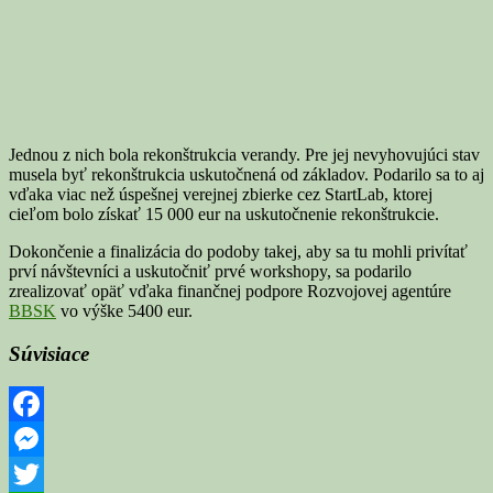
Jednou z nich bola rekonštrukcia verandy. Pre jej nevyhovujúci stav
musela byť rekonštrukcia uskutočnená od základov. Podarilo sa to aj
vďaka viac než úspešnej verejnej zbierke cez StartLab, ktorej
cieľom bolo získať 15 000 eur na uskutočnenie rekonštrukcie.
Dokončenie a finalizácia do podoby takej, aby sa tu mohli privítať
prví návštevníci a uskutočniť prvé workshopy, sa podarilo
zrealizovať opäť vďaka finančnej podpore Rozvojovej agentúre
BBSK
vo výške 5400 eur.
Súvisiace
Facebook
Messenger