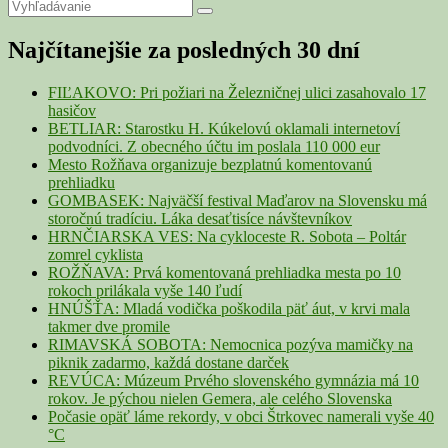
Primary
Search
Search
for:
Sidebar
Najčítanejšie za posledných 30 dní
Widget
Area
FIĽAKOVO: Pri požiari na Železničnej ulici zasahovalo 17
hasičov
BETLIAR: Starostku H. Kúkelovú oklamali internetoví
podvodníci. Z obecného účtu im poslala 110 000 eur
Mesto Rožňava organizuje bezplatnú komentovanú
prehliadku
GOMBASEK: Najväčší festival Maďarov na Slovensku má
storočnú tradíciu. Láka desaťtisíce návštevníkov
HRNČIARSKA VES: Na cykloceste R. Sobota – Poltár
zomrel cyklista
ROŽŇAVA: Prvá komentovaná prehliadka mesta po 10
rokoch prilákala vyše 140 ľudí
HNÚŠŤA: Mladá vodička poškodila päť áut, v krvi mala
takmer dve promile
RIMAVSKÁ SOBOTA: Nemocnica pozýva mamičky na
piknik zadarmo, každá dostane darček
REVÚCA: Múzeum Prvého slovenského gymnázia má 10
rokov. Je pýchou nielen Gemera, ale celého Slovenska
Počasie opäť láme rekordy, v obci Štrkovec namerali vyše 40
°C