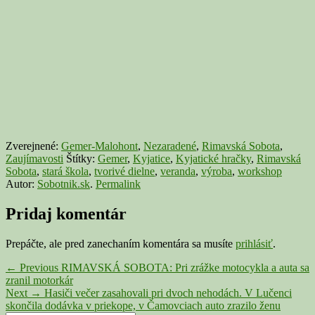
Zverejnené:
Gemer-Malohont
,
Nezaradené
,
Rimavská Sobota
,
Zaujímavosti
Štítky:
Gemer
,
Kyjatice
,
Kyjatické hračky
,
Rimavská
Sobota
,
stará škola
,
tvorivé dielne
,
veranda
,
výroba
,
workshop
Autor:
Sobotnik.sk
.
Permalink
Pridaj komentár
Prepáčte, ale pred zanechaním komentára sa musíte
prihlásiť
.
Navigácia
Previous
←
Previous
RIMAVSKÁ SOBOTA: Pri zrážke motocykla a auta sa
post:
zranil motorkár
v
Next
Next
→
Hasiči večer zasahovali pri dvoch nehodách. V Lučenci
článku
post:
skončila dodávka v priekope, v Čamovciach auto zrazilo ženu