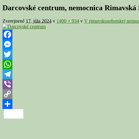
v
Darcovské centrum, nemocnica Rimavská 
galérii
Zverejnené
17. júla 2024
v
1400 × 934
v
V rimavskosobotskej nemocn
Facebook
Messenger
Twitter
WhatsApp
Telegram
Viber
Copy
Link
Share