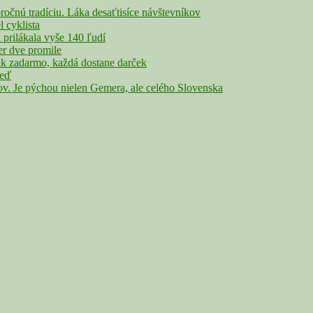
nú tradíciu. Láka desaťtisíce návštevníkov
cyklista
rilákala vyše 140 ľudí
r dve promile
adarmo, každá dostane darček
veď
Je pýchou nielen Gemera, ale celého Slovenska