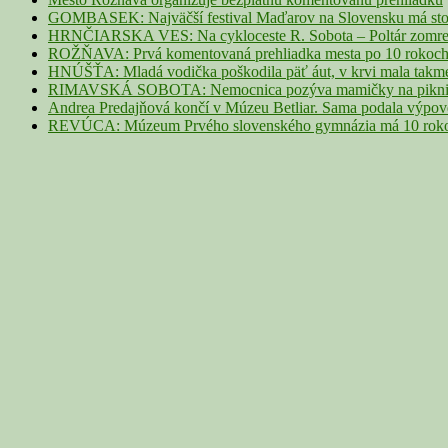
GOMBASEK: Najväčší festival Maďarov na Slovensku má storoč
HRNČIARSKA VES: Na cykloceste R. Sobota – Poltár zomrel 
ROŽŇAVA: Prvá komentovaná prehliadka mesta po 10 rokoch p
HNÚŠŤA: Mladá vodička poškodila päť áut, v krvi mala takme
RIMAVSKÁ SOBOTA: Nemocnica pozýva mamičky na piknik z
Andrea Predajňová končí v Múzeu Betliar. Sama podala výpo
REVÚCA: Múzeum Prvého slovenského gymnázia má 10 rokov. 