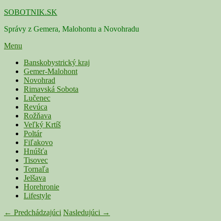
Skip
SOBOTNIK.SK
to
Správy z Gemera, Malohontu a Novohradu
content
Menu
Primárne
Banskobystrický kraj
Gemer-Malohont
menu
Novohrad
Rimavská Sobota
Lučenec
Revúca
Rožňava
Veľký Krtíš
Poltár
Fiľakovo
Hnúšťa
Tisovec
Tornaľa
Jelšava
Horehronie
Lifestyle
Navigácia
← Predchádzajúci
Nasledujúci →