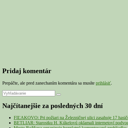
Pridaj komentár
Prepáčte, ale pred zanechaním komentára sa musíte
prihlásiť
.
Primary
Search
Search
for:
Sidebar
Najčítanejšie za posledných 30 dní
Widget
Area
FIĽAKOVO: Pri požiari na Železničnej ulici zasahuje 17 hasi
BETLIAR: Starostku H. Kúkelovú oklamali internetoví podvodn
Mesto Rožňava organizuje bezplatnú komentovanú prehliadku