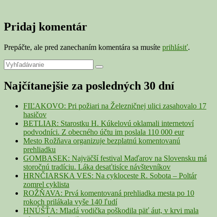
Pridaj komentár
Prepáčte, ale pred zanechaním komentára sa musíte
prihlásiť
.
Primary
Search
Search
for:
Sidebar
Najčítanejšie za posledných 30 dní
Widget
Area
FIĽAKOVO: Pri požiari na Železničnej ulici zasahovalo 17
hasičov
BETLIAR: Starostku H. Kúkelovú oklamali internetoví
podvodníci. Z obecného účtu im poslala 110 000 eur
Mesto Rožňava organizuje bezplatnú komentovanú
prehliadku
GOMBASEK: Najväčší festival Maďarov na Slovensku má
storočnú tradíciu. Láka desaťtisíce návštevníkov
HRNČIARSKA VES: Na cykloceste R. Sobota – Poltár
zomrel cyklista
ROŽŇAVA: Prvá komentovaná prehliadka mesta po 10
rokoch prilákala vyše 140 ľudí
HNÚŠŤA: Mladá vodička poškodila päť áut, v krvi mala