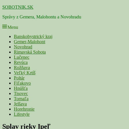
Skip
SOBOTNIK.SK
to
Správy z Gemera, Malohontu a Novohradu
content
Menu
Primárne
Banskobystrický kraj
Gemer-Malohont
menu
Novohrad
Rimavská Sobota
Lučenec
Revúca
Rožňava
Veľký Krtíš
Poltár
Fiľakovo
Hnúšťa
Tisovec
Tornaľa
Jelšava
Horehronie
Lifestyle
Navigácia
Splav rieky Ipeľ