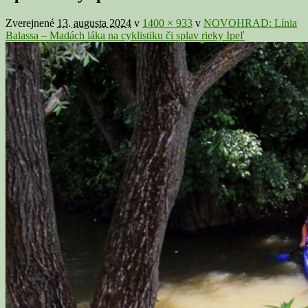
v
galérii
Zverejnené
13. augusta 2024
v
1400 × 933
v
NOVOHRAD: Línia
Balassa – Madách láka na cyklistiku či splav rieky Ipeľ