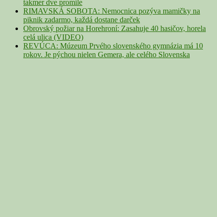
takmer dve promile
RIMAVSKÁ SOBOTA: Nemocnica pozýva mamičky na
piknik zadarmo, každá dostane darček
Obrovský požiar na Horehroní: Zasahuje 40 hasičov, horela
celá ulica (VIDEO)
REVÚCA: Múzeum Prvého slovenského gymnázia má 10
rokov. Je pýchou nielen Gemera, ale celého Slovenska