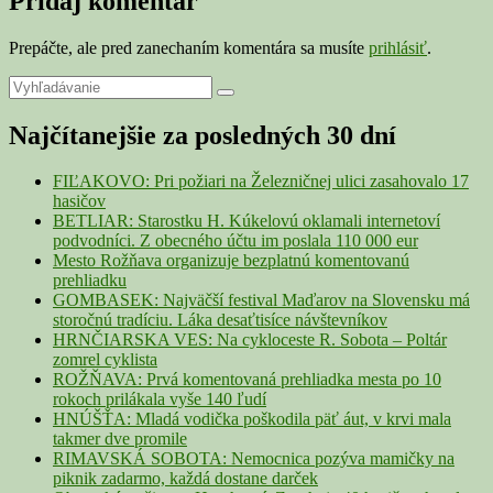
Pridaj komentár
Prepáčte, ale pred zanechaním komentára sa musíte
prihlásiť
.
Primary
Search
Search
for:
Sidebar
Najčítanejšie za posledných 30 dní
Widget
Area
FIĽAKOVO: Pri požiari na Železničnej ulici zasahovalo 17
hasičov
BETLIAR: Starostku H. Kúkelovú oklamali internetoví
podvodníci. Z obecného účtu im poslala 110 000 eur
Mesto Rožňava organizuje bezplatnú komentovanú
prehliadku
GOMBASEK: Najväčší festival Maďarov na Slovensku má
storočnú tradíciu. Láka desaťtisíce návštevníkov
HRNČIARSKA VES: Na cykloceste R. Sobota – Poltár
zomrel cyklista
ROŽŇAVA: Prvá komentovaná prehliadka mesta po 10
rokoch prilákala vyše 140 ľudí
HNÚŠŤA: Mladá vodička poškodila päť áut, v krvi mala
takmer dve promile
RIMAVSKÁ SOBOTA: Nemocnica pozýva mamičky na
piknik zadarmo, každá dostane darček