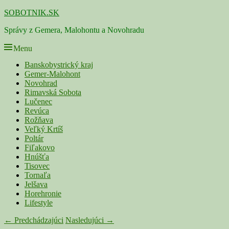
Skip
SOBOTNIK.SK
to
Správy z Gemera, Malohontu a Novohradu
content
Menu
Primárne
Banskobystrický kraj
Gemer-Malohont
menu
Novohrad
Rimavská Sobota
Lučenec
Revúca
Rožňava
Veľký Krtíš
Poltár
Fiľakovo
Hnúšťa
Tisovec
Tornaľa
Jelšava
Horehronie
Lifestyle
Navigácia
← Predchádzajúci
Nasledujúci →