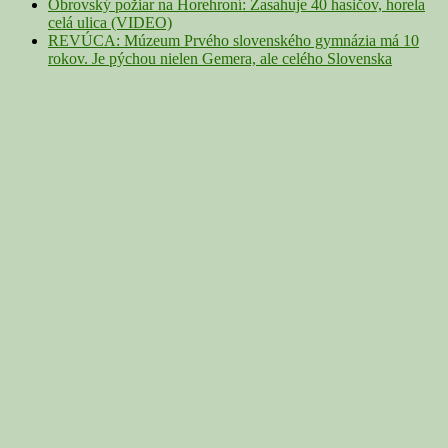
Obrovský požiar na Horehroní: Zasahuje 40 hasičov, horela
celá ulica (VIDEO)
REVÚCA: Múzeum Prvého slovenského gymnázia má 10
rokov. Je pýchou nielen Gemera, ale celého Slovenska