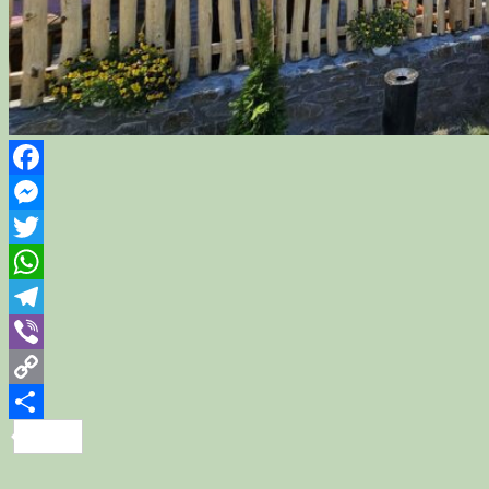
Facebook
Messenger
Twitter
WhatsApp
Telegram
Viber
Copy
Link
Share