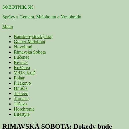
Skip
SOBOTNIK.SK
to
Správy z Gemera, Malohontu a Novohradu
content
Menu
Primárne
Banskobystrický kraj
Gemer-Malohont
menu
Novohrad
Rimavská Sobota
Lučenec
Revúca
Rožňava
Veľký Krtíš
Poltár
Fiľakovo
Hnúšťa
Tisovec
Tornaľa
Jelšava
Horehronie
Lifestyle
RIMAVSKÁ SOBOTA: Dokedy bude