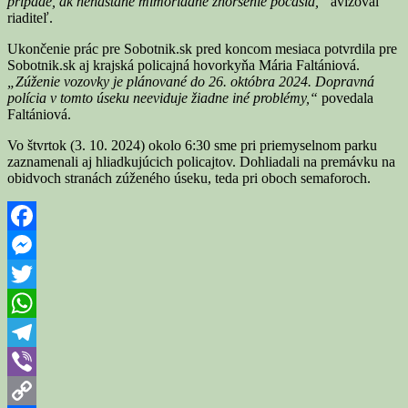
prípade, ak nenastane mimoriadne zhoršenie počasia,“
avizoval
riaditeľ.
Ukončenie prác pre Sobotnik.sk pred koncom mesiaca potvrdila pre
Sobotnik.sk aj krajská policajná hovorkyňa Mária Faltániová.
„Zúženie vozovky je plánované do 26. októbra 2024. Dopravná
polícia v tomto úseku neeviduje žiadne iné problémy,“
povedala
Faltániová.
Vo štvrtok (3. 10. 2024) okolo 6:30 sme pri priemyselnom parku
zaznamenali aj hliadkujúcich policajtov. Dohliadali na premávku na
obidvoch stranách zúženého úseku, teda pri oboch semaforoch.
Facebook
Messenger
Twitter
WhatsApp
Telegram
Viber