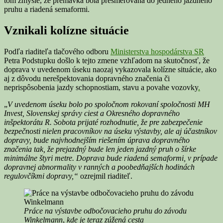
tom zmysle, že premávka bola presmerovaná do jedného jazdného
pruhu a riadená semaformi.
Vznikali kolízne situácie
Podľa riaditeľa tlačového odboru
Ministerstva hospodárstva SR
Petra Podstupku došlo k tejto zmene vzhľadom na skutočnosť, že
doprava v uvedenom úseku naozaj vykazovala kolízne situácie, ako
aj z dôvodu nerešpektovania dopravného značenia či
neprispôsobenia jazdy schopnostiam, stavu a povahe vozovky
.
„
V uvedenom úseku bolo po spoločnom rokovaní spoločnosti MH
Invest, Slovenskej správy ciest a Okresného dopravného
inšpektorátu R. Sobota prijaté rozhodnutie, že pre zabezpečenie
bezpečnosti nielen pracovníkov na úseku výstavby, ale aj účastníkov
dopravy, bude najvhodnejším riešením úprava dopravného
značenia tak, že prejazdný bude len jeden jazdný pruh o šírke
minimálne štyri metre. Doprava bude riadená semaformi, v prípade
dopravnej abnormality v ranných a poobedňajších hodinách
regulovčíkmi dopravy,“
ozrejmil riaditeľ.
Práce na výstavbe odbočovacieho pruhu do závodu
Winkelmann
,
kde je teraz zúžená cesta