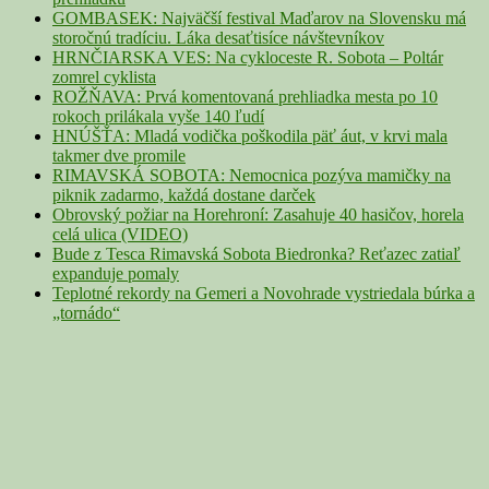
GOMBASEK: Najväčší festival Maďarov na Slovensku má
storočnú tradíciu. Láka desaťtisíce návštevníkov
HRNČIARSKA VES: Na cykloceste R. Sobota – Poltár
zomrel cyklista
ROŽŇAVA: Prvá komentovaná prehliadka mesta po 10
rokoch prilákala vyše 140 ľudí
HNÚŠŤA: Mladá vodička poškodila päť áut, v krvi mala
takmer dve promile
RIMAVSKÁ SOBOTA: Nemocnica pozýva mamičky na
piknik zadarmo, každá dostane darček
Obrovský požiar na Horehroní: Zasahuje 40 hasičov, horela
celá ulica (VIDEO)
Bude z Tesca Rimavská Sobota Biedronka? Reťazec zatiaľ
expanduje pomaly
Teplotné rekordy na Gemeri a Novohrade vystriedala búrka a
„tornádo“