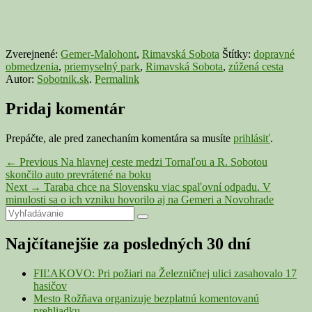
Zverejnené:
Gemer-Malohont
,
Rimavská Sobota
Štítky:
dopravné
obmedzenia
,
priemyselný park
,
Rimavská Sobota
,
zúžená cesta
Autor:
Sobotnik.sk
.
Permalink
Pridaj komentár
Prepáčte, ale pred zanechaním komentára sa musíte
prihlásiť
.
Navigácia
Previous
←
Previous
Na hlavnej ceste medzi Tornaľou a R. Sobotou
post:
skončilo auto prevrátené na boku
v
Next
Next
→
Taraba chce na Slovensku viac spaľovní odpadu. V
článku
post:
minulosti sa o ich vzniku hovorilo aj na Gemeri a Novohrade
Primary
Search
Search
for:
Sidebar
Najčítanejšie za posledných 30 dní
Widget
Area
FIĽAKOVO: Pri požiari na Železničnej ulici zasahovalo 17
hasičov
Mesto Rožňava organizuje bezplatnú komentovanú
prehliadku