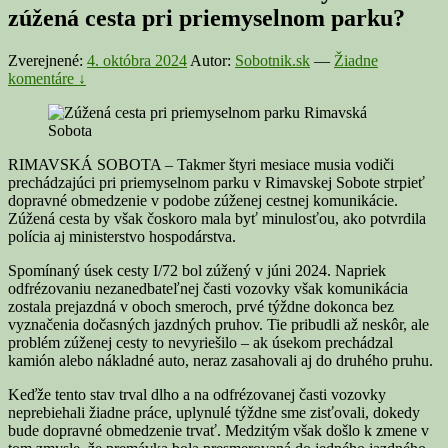
zúžená cesta pri priemyselnom parku?
Zverejnené:
4. októbra 2024
Autor:
Sobotnik.sk
—
Žiadne
komentáre ↓
RIMAVSKÁ SOBOTA – Takmer štyri mesiace musia vodiči
prechádzajúci pri priemyselnom parku v Rimavskej Sobote strpieť
dopravné obmedzenie v podobe zúženej cestnej komunikácie.
Zúžená cesta by však čoskoro mala byť minulosťou, ako potvrdila
polícia aj ministerstvo hospodárstva.
Spomínaný úsek cesty I/72 bol zúžený v júni 2024. Napriek
odfrézovaniu nezanedbateľnej časti vozovky však komunikácia
zostala prejazdná v oboch smeroch, prvé týždne dokonca bez
vyznačenia dočasných jazdných pruhov. Tie pribudli až neskôr, ale
problém zúženej cesty to nevyriešilo – ak úsekom prechádzal
kamión alebo nákladné auto, neraz zasahovali aj do druhého pruhu.
Keďže tento stav trval dlho a na odfrézovanej časti vozovky
neprebiehali žiadne práce, uplynulé týždne sme zisťovali, dokedy
bude dopravné obmedzenie trvať. Medzitým však došlo k zmene v