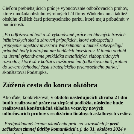
Cieľom prebiehajúcich prác je vybudovanie odbočovacích pruhov,
ktoré umožnia obsluhu výrobných hál firmy Winkelmann a taktiež
obsluhu ďalších častí priemyselného parku, ktoré majú pribudnúť v
budúcnosti.
„
Po odfrézovaní boli a sú vykonávané práce na hlavných trasách
inžinierskych sietí a zároveň prípojkách, ktoré zabezpečujú
pripojenie objektov investora Winkelmann a taktiež zabezpečujú
prípojné body k zdrojom pre budúcich investorov. V tomto období
na území vykonávame prekládku metalických slaboprúdových
rozvodov, ktoré sú v kolízii s rozširovacími (odbočovacími) pruhmi
do severovýchodnej časti strategického priemyselného parku,“
skonštatoval Podstupka.
Zúžená cesta do konca októbra
Ako ďalej konkretizoval,
v období nasledujúcich zhruba 21 dní
budú realizované práce na zlepšení podložia, následne bude
realizovaná konštrukčná skladba vozovky nových
odbočovacích pruhov s realizáciou finálnych asfaltových vrstiev.
„
Predpokladaný termín ukončenia prác na vozovkách je
pred
začiatkom zimnej údržby komunikácií t. j. do 31. októbra 2024
v