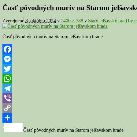
v
Časť pôvodných murív na Starom jelšavs
galérii
Zverejnené
8. októbra 2024
v
1400 × 788
v
Starý jelšavský hrad by 
Časť pôvodných murív na Starom jelšavskom hrade
Facebook
Messenger
Twitter
WhatsApp
Telegram
Viber
Copy
Link
Share
Časť pôvodných murív na Starom jelšavskom hrade