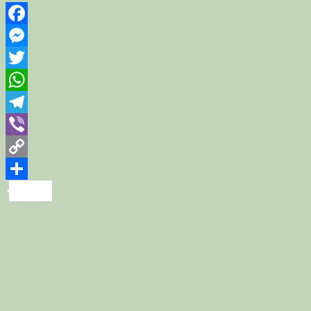
Facebook
Messenger
Twitter
WhatsApp
Telegram
Viber
Copy
Link
Share