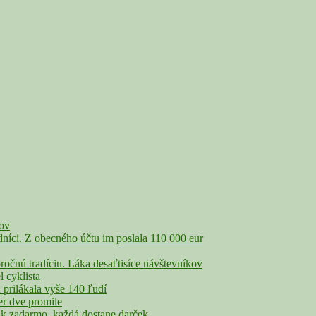
čov
íci. Z obecného účtu im poslala 110 000 eur
nú tradíciu. Láka desaťtisíce návštevníkov
cyklista
rilákala vyše 140 ľudí
r dve promile
adarmo, každá dostane darček