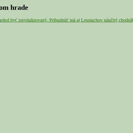
kom hrade
mohol byť zrevitalizovaný. Pribudnúť má aj Leustachov náučný chodní