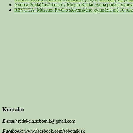
Andrea Predajňová končí v Múzeu Betliar. Sama podala výpo
REVÚCA: Múzeum Prvého slovenského gymnázia má 10 rokov. 
Kontakt:
E-mail:
redakcia.sobotnik@gmail.com
Facebook:
www.facebook.com/sobotnik.sk