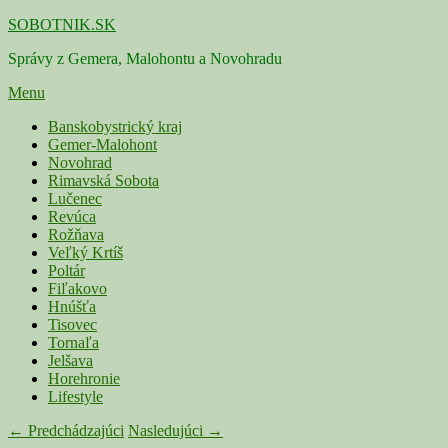
Skip
SOBOTNIK.SK
to
Správy z Gemera, Malohontu a Novohradu
content
Menu
Primárne
Banskobystrický kraj
Gemer-Malohont
menu
Novohrad
Rimavská Sobota
Lučenec
Revúca
Rožňava
Veľký Krtíš
Poltár
Fiľakovo
Hnúšťa
Tisovec
Tornaľa
Jelšava
Horehronie
Lifestyle
Navigácia
← Predchádzajúci
Nasledujúci →