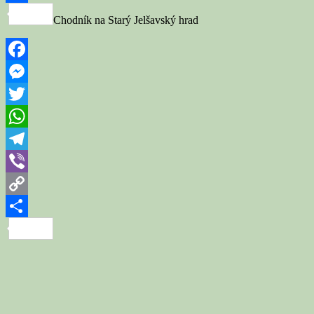
Link
Share
Chodník na Starý Jelšavský hrad
Facebook
Messenger
Twitter
WhatsApp
Telegram
Viber
Copy
Link
Share