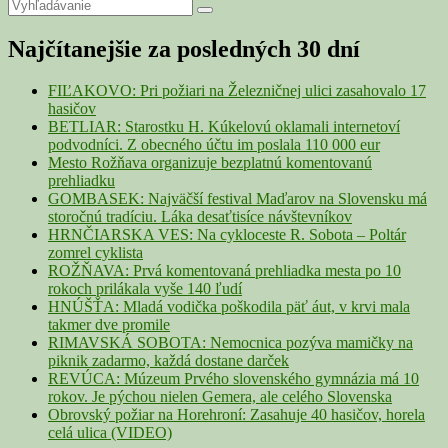
Primary
Search
Search
for:
Sidebar
Najčítanejšie za posledných 30 dní
Widget
Area
FIĽAKOVO: Pri požiari na Železničnej ulici zasahovalo 17
hasičov
BETLIAR: Starostku H. Kúkelovú oklamali internetoví
podvodníci. Z obecného účtu im poslala 110 000 eur
Mesto Rožňava organizuje bezplatnú komentovanú
prehliadku
GOMBASEK: Najväčší festival Maďarov na Slovensku má
storočnú tradíciu. Láka desaťtisíce návštevníkov
HRNČIARSKA VES: Na cykloceste R. Sobota – Poltár
zomrel cyklista
ROŽŇAVA: Prvá komentovaná prehliadka mesta po 10
rokoch prilákala vyše 140 ľudí
HNÚŠŤA: Mladá vodička poškodila päť áut, v krvi mala
takmer dve promile
RIMAVSKÁ SOBOTA: Nemocnica pozýva mamičky na
piknik zadarmo, každá dostane darček
REVÚCA: Múzeum Prvého slovenského gymnázia má 10
rokov. Je pýchou nielen Gemera, ale celého Slovenska
Obrovský požiar na Horehroní: Zasahuje 40 hasičov, horela
celá ulica (VIDEO)