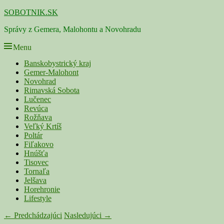
Skip
SOBOTNIK.SK
to
Správy z Gemera, Malohontu a Novohradu
content
Menu
Primárne
Banskobystrický kraj
Gemer-Malohont
menu
Novohrad
Rimavská Sobota
Lučenec
Revúca
Rožňava
Veľký Krtíš
Poltár
Fiľakovo
Hnúšťa
Tisovec
Tornaľa
Jelšava
Horehronie
Lifestyle
Navigácia
← Predchádzajúci
Nasledujúci →