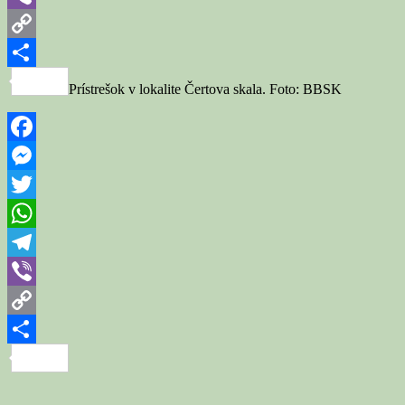
Viber
Copy
Link
Share
Prístrešok v lokalite Čertova skala. Foto: BBSK
Facebook
Messenger
Twitter
WhatsApp
Telegram
Viber
Copy
Link
Share