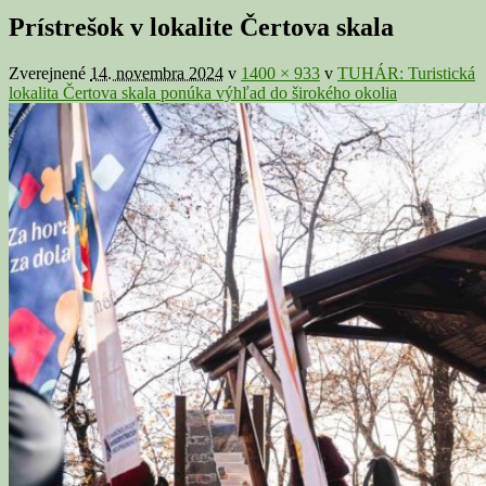
v
Prístrešok v lokalite Čertova skala
galérii
Zverejnené
14. novembra 2024
v
1400 × 933
v
TUHÁR: Turistická
lokalita Čertova skala ponúka výhľad do širokého okolia