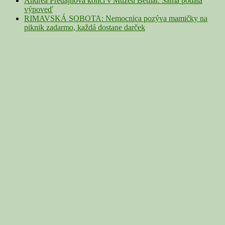
Andrea Predajňová končí v Múzeu Betliar. Sama podala
výpoveď
RIMAVSKÁ SOBOTA: Nemocnica pozýva mamičky na
piknik zadarmo, každá dostane darček