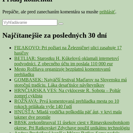
Prepáčte, ale pred zanechaním komentára sa musíte
prihlásiť
.
Primary
Search
Search
for:
Sidebar
Najčítanejšie za posledných 30 dní
Widget
Area
FIĽAKOVO: Pri požiari na Železničnej ulici zasahuje 17
hasičov
BETLIAR: Starostku H. Kúkelovú oklamali internetoví
podvodníci. Z obecného účtu im poslala 110 000 eur
Mesto Rožňava organizuje bezplatnú komentovanú
prehliadku
GOMBASEK: Najväčší festival Maďarov na Slovensku má
storočnú tradíciu. Láka desaťtisíce návštevníkov
HRNČIARSKA VES: Na cykloceste R. Sobota – Poltár
zomrel cyklista
ROŽŇAVA: Prvá komentovaná prehliadka mesta po 10
rokoch prilákala vyše 140 ľudí
HNÚŠŤA: Mladá vodička poškodila päť áut, v krvi mala
takmer dve promile
BBSK zrekonštruoval 11 úsekov ciest v Rimavskosobotskom
okrese. Pri Ratkovskej Zdychave použil unikátnu technológiu