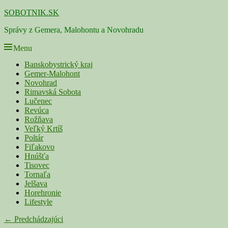
Skip
SOBOTNIK.SK
to
Správy z Gemera, Malohontu a Novohradu
content
Menu
Primárne
Banskobystrický kraj
Gemer-Malohont
menu
Novohrad
Rimavská Sobota
Lučenec
Revúca
Rožňava
Veľký Krtíš
Poltár
Fiľakovo
Hnúšťa
Tisovec
Tornaľa
Jelšava
Horehronie
Lifestyle
Navigácia
← Predchádzajúci