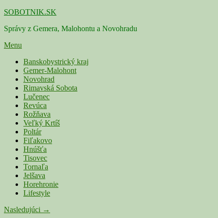
Skip
SOBOTNIK.SK
to
Správy z Gemera, Malohontu a Novohradu
content
Menu
Primárne
Banskobystrický kraj
Gemer-Malohont
menu
Novohrad
Rimavská Sobota
Lučenec
Revúca
Rožňava
Veľký Krtíš
Poltár
Fiľakovo
Hnúšťa
Tisovec
Tornaľa
Jelšava
Horehronie
Lifestyle
Navigácia
Nasledujúci →