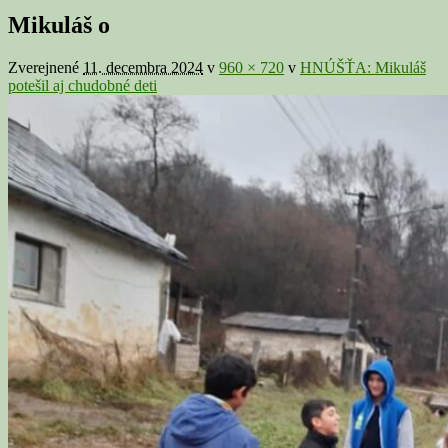
v
Mikuláš o
galérii
Zverejnené
11. decembra 2024
v
960 × 720
v
HNÚŠŤA: Mikuláš
potešil aj chudobné deti