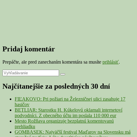
Pridaj komentár
Prepáčte, ale pred zanechaním komentára sa musíte
prihlásiť
.
Primary
Search
Search
for:
Sidebar
Najčítanejšie za posledných 30 dní
Widget
Area
FIĽAKOVO: Pri požiari na Železničnej ulici zasahuje 17
hasičov
BETLIAR: Starostku H. Kúkelovú oklamali internetoví
podvodníci. Z obecného účtu im poslala 110 000 eur
Mesto Rožňava organizuje bezplatnú komentovanú
prehliadku
GOMBASEK: Najväčší festival Maďarov na Slovensku má