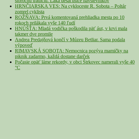
storočnú tradíciu. Láka desaťtisíce návštevníkov
HRNČIARSKA VES: Na cykloceste R. Sobota – Poltár
zomrel cyklista
ROŽŇAVA: Prvá komentovaná prehliadka mesta po 10
rokoch prilákala vyše 140 ľudí
HNÚŠŤA: Mladá vodička poškodila päť áut, v krvi mala
takmer dve promile
Andrea Predajňová končí v Múzeu Betliar. Sama podala
výpoveď
RIMAVSKÁ SOBOTA: Nemocnica pozýva mamičky na
piknik zadarmo, každá dostane darček
Počasie opäť láme rekordy, v obci Štrkovec namerali vyše 40
°C