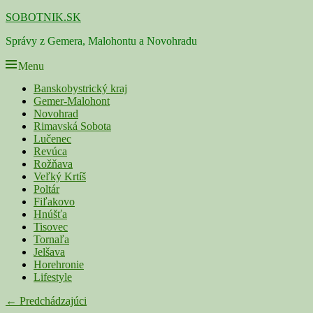
Skip
SOBOTNIK.SK
to
Správy z Gemera, Malohontu a Novohradu
content
Menu
Primárne
Banskobystrický kraj
Gemer-Malohont
menu
Novohrad
Rimavská Sobota
Lučenec
Revúca
Rožňava
Veľký Krtíš
Poltár
Fiľakovo
Hnúšťa
Tisovec
Tornaľa
Jelšava
Horehronie
Lifestyle
Navigácia
← Predchádzajúci