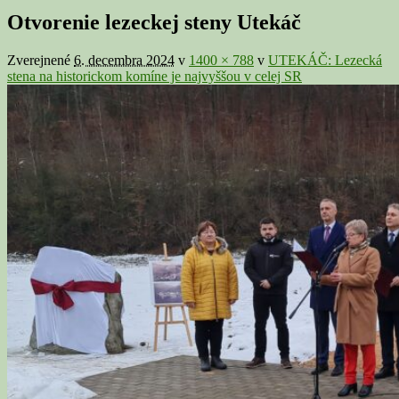
v
Otvorenie lezeckej steny Utekáč
galérii
Zverejnené
6. decembra 2024
v
1400 × 788
v
UTEKÁČ: Lezecká
stena na historickom komíne je najvyššou v celej SR