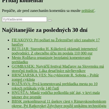
Pridaj komentár
Prepáčte, ale pred zanechaním komentára sa musíte
prihlásiť
.
Primary
Search
Search
for:
Sidebar
Najčítanejšie za posledných 30 dní
Widget
Area
FIĽAKOVO: Pri požiari na Železničnej ulici zasahuje 17
hasičov
BETLIAR: Starostku H. Kúkelovú oklamali internetoví
podvodníci. Z obecného účtu im poslala 110 000 eur
Mesto Rožňava organizuje bezplatnú komentovanú
prehliadku
GOMBASEK: Najväčší festival Maďarov na Slovensku má
storočnú tradíciu. Láka desaťtisíce návštevníkov
HRNČIARSKA VES: Na cykloceste R. Sobota – Poltár
zomrel cyklista
ROŽŇAVA: Prvá komentovaná prehliadka mesta po 10
rokoch prilákala vyše 140 ľudí
HNÚŠŤA: Mladá vodička poškodila päť áut, v krvi mala
takmer dve promile
BBSK zrekonštruoval 11 úsekov ciest v Rimavskosobotskom
okrese. Pri Ratkovskej Zdychave použil unikátnu technológiu