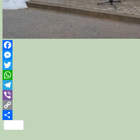
Facebook
Messenger
Twitter
WhatsApp
Telegram
Viber
Copy
Link
Share