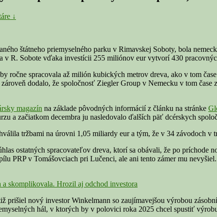
áre ↓
ho štátneho priemyselného parku v Rimavskej Soboty, bola nemecká 
ma v R. Sobote vďaka investícii 255 miliónov eur vytvorí 430 pracovnýc
by ročne spracovala až milión kubických metrov dreva, ako v tom čase
 zároveň dodalo, že spoločnosť Ziegler Group v Nemecku v tom čase za
ársky magazín
na základe pôvodných informácií z článku na stránke
Gl
 a začiatkom decembra ju nasledovalo ďalších päť dcérskych spoločn
válila tržbami na úrovni 1,05 miliardy eur a tým, že v 34 závodoch v 
úhlas ostatných spracovateľov dreva, ktorí sa obávali, že po príchode 
ílu PRP v Tomášovciach pri Lučenci, ale ani tento zámer mu nevyšiel.
 skomplikovala. Hrozil aj odchod investora
tiž prišiel nový investor Winkelmann so zaujímavejšou výrobou zásobn
iemyselných hál, v ktorých by v polovici roka 2025 chcel spustiť výrob