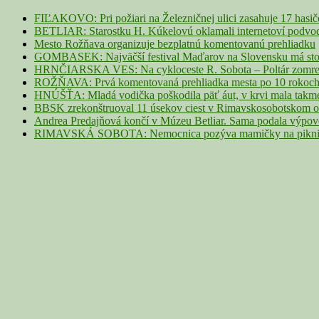
Area
FIĽAKOVO: Pri požiari na Železničnej ulici zasahuje 17 hasi
BETLIAR: Starostku H. Kúkelovú oklamali internetoví podvodn
Mesto Rožňava organizuje bezplatnú komentovanú prehliadku
GOMBASEK: Najväčší festival Maďarov na Slovensku má storoč
HRNČIARSKA VES: Na cykloceste R. Sobota – Poltár zomrel 
ROŽŇAVA: Prvá komentovaná prehliadka mesta po 10 rokoch p
HNÚŠŤA: Mladá vodička poškodila päť áut, v krvi mala takme
BBSK zrekonštruoval 11 úsekov ciest v Rimavskosobotskom ok
Andrea Predajňová končí v Múzeu Betliar. Sama podala výpo
RIMAVSKÁ SOBOTA: Nemocnica pozýva mamičky na piknik z