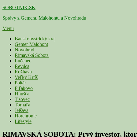
Skip
SOBOTNIK.SK
to
Správy z Gemera, Malohontu a Novohradu
content
Menu
Primárne
Banskobystrický kraj
Gemer-Malohont
menu
Novohrad
Rimavská Sobota
Lučenec
Revúca
Rožňava
Veľký Krtíš
Poltár
Fiľakovo
Hnúšťa
Tisovec
Tornaľa
Jelšava
Horehronie
Lifestyle
RIMAVSKÁ SOBOTA: Prvý investor, ktorý 