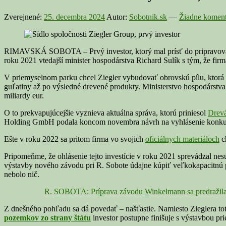
Zverejnené:
25. decembra 2024
Autor:
Sobotnik.sk
—
Žiadne koment
RIMAVSKÁ SOBOTA – Prvý investor, ktorý mal prísť do pripravované
roku 2021 vtedajší minister hospodárstva Richard Sulík s tým, že fir
V priemyselnom parku chcel Ziegler vybudovať obrovskú pílu, ktorá 
guľatiny až po výsledné drevené produkty. Ministerstvo hospodárstva
miliardy eur.
O to prekvapujúcejšie vyznieva aktuálna správa, ktorú priniesol
Drev
Holding GmbH podala koncom novembra návrh na vyhlásenie konkurzu
Ešte v roku 2022 sa pritom firma vo svojich
oficiálnych materiáloch
ch
Pripomeňme, že ohlásenie tejto investície v roku 2021 sprevádzal nes
výstavby nového závodu pri R. Sobote údajne kúpiť veľkokapacitnú p
nebolo nič.
R. SOBOTA: Príprava závodu Winkelmann sa predražila a
Z dnešného pohľadu sa dá povedať – našťastie. Namiesto Zieglera to
pozemkov zo strany štátu
investor postupne finišuje s výstavbou pr