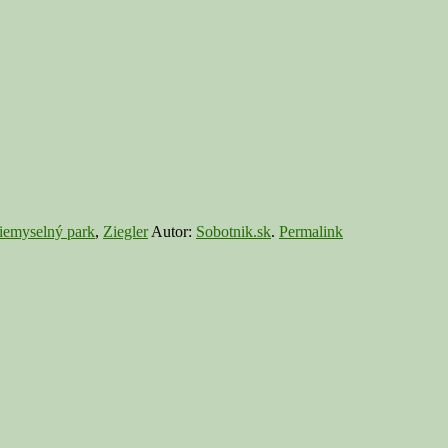
riemyselný park
,
Ziegler
Autor:
Sobotnik.sk
.
Permalink