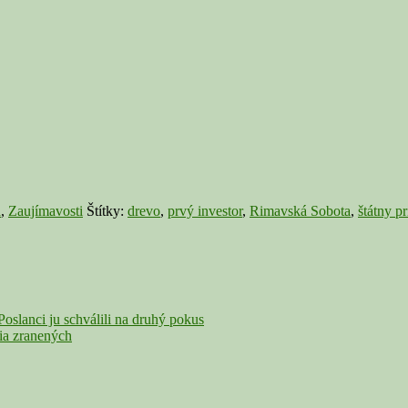
a
,
Zaujímavosti
Štítky:
drevo
,
prvý investor
,
Rimavská Sobota
,
štátny p
slanci ju schválili na druhý pokus
ia zranených