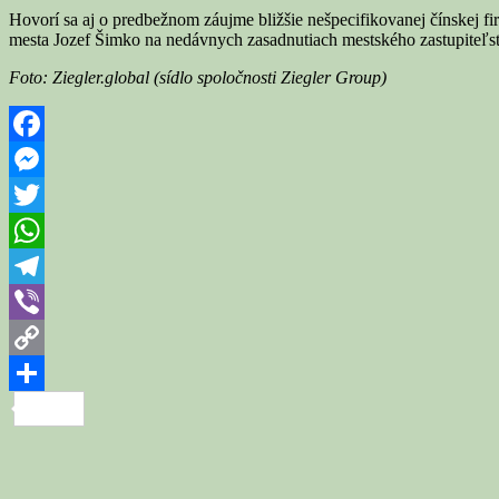
Hovorí sa aj o predbežnom záujme bližšie nešpecifikovanej čínskej f
mesta Jozef Šimko na nedávnych zasadnutiach mestského zastupiteľst
Foto: Ziegler.global (sídlo spoločnosti Ziegler Group)
Facebook
Messenger
Twitter
WhatsApp
Telegram
Viber
Copy
Link
Share