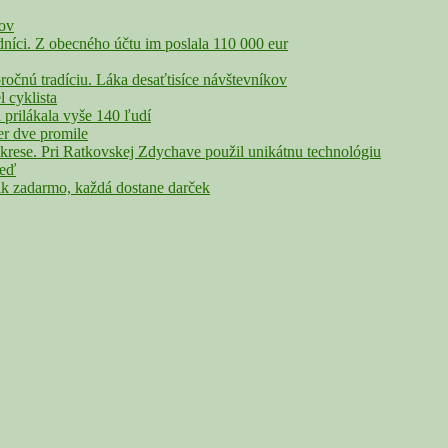
čov
íci. Z obecného účtu im poslala 110 000 eur
nú tradíciu. Láka desaťtisíce návštevníkov
cyklista
rilákala vyše 140 ľudí
r dve promile
rese. Pri Ratkovskej Zdychave použil unikátnu technológiu
veď
adarmo, každá dostane darček