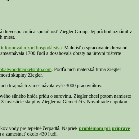
drevospracujúca spoločnosť Ziegler Group. Jej príchod oznámil v
h miest.
 i
nformoval rezort hospodárstva
. Malo ísť o spracovanie dreva od
mestnávala 1700 ľudí a dosahovala obraty na úrovni trištvrte
obalwoodmarketsinfo.com
. Podľa nich materská firma Ziegler
ostí skupiny Ziegler.
troch krajinách zamestnávala vyše 3000 pracovníkov.
nového silného hráča prídu o surovinu. Ziegler chcel potom namiesto
 Z investície skupiny Ziegler na Gemeri či v Novohrade napokon
íkov vody pre tepelné čerpadlá. Napriek
problémom pri príprave
u a zamestnať okolo 430 ľudí.