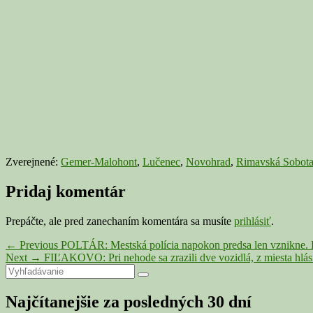
Zverejnené:
Gemer-Malohont
,
Lučenec
,
Novohrad
,
Rimavská Sobot
Pridaj komentár
Prepáčte, ale pred zanechaním komentára sa musíte
prihlásiť
.
Navigácia
Previous
←
Previous
POLTÁR: Mestská polícia napokon predsa len vznikne. Po
Next
post:
Next
→
FIĽAKOVO: Pri nehode sa zrazili dve vozidlá, z miesta hlás
v
Primary
Search
post:
Search
článku
for:
Sidebar
Najčítanejšie za posledných 30 dní
Widget