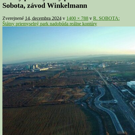
v
Sobota, závod Winkelmann
galérii
Zverejnené
14. decembra 2024
v
1400 × 788
v
R. SOBOTA:
Štátny priemyselný park nadobúda reálne kontúry