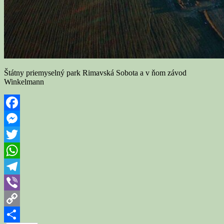
Štátny priemyselný park Rimavská Sobota a v ňom závod
Winkelmann
Facebook
Messenger
Twitter
WhatsApp
Telegram
Viber
Copy