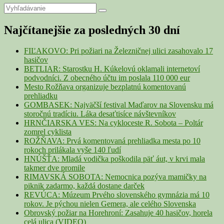
Primary
Search
Search
for:
Sidebar
Najčítanejšie za posledných 30 dní
Widget
Area
FIĽAKOVO: Pri požiari na Železničnej ulici zasahovalo 17
hasičov
BETLIAR: Starostku H. Kúkelovú oklamali internetoví
podvodníci. Z obecného účtu im poslala 110 000 eur
Mesto Rožňava organizuje bezplatnú komentovanú
prehliadku
GOMBASEK: Najväčší festival Maďarov na Slovensku má
storočnú tradíciu. Láka desaťtisíce návštevníkov
HRNČIARSKA VES: Na cykloceste R. Sobota – Poltár
zomrel cyklista
ROŽŇAVA: Prvá komentovaná prehliadka mesta po 10
rokoch prilákala vyše 140 ľudí
HNÚŠŤA: Mladá vodička poškodila päť áut, v krvi mala
takmer dve promile
RIMAVSKÁ SOBOTA: Nemocnica pozýva mamičky na
piknik zadarmo, každá dostane darček
REVÚCA: Múzeum Prvého slovenského gymnázia má 10
rokov. Je pýchou nielen Gemera, ale celého Slovenska
Obrovský požiar na Horehroní: Zasahuje 40 hasičov, horela
celá ulica (VIDEO)