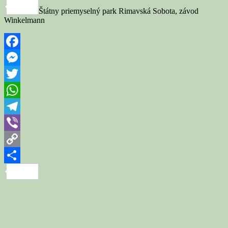
Link
Share
Štátny priemyselný park Rimavská Sobota, závod
Winkelmann
Facebook
Messenger
Twitter
WhatsApp
Telegram
Viber
Copy
Link
Share