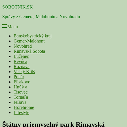
Skip
SOBOTNIK.SK
to
Správy z Gemera, Malohontu a Novohradu
content
Menu
Primárne
Banskobystrický kraj
Gemer-Malohont
menu
Novohrad
Rimavská Sobota
Lučenec
Revúca
Rožňava
Veľký Krtíš
Poltár
Fiľakovo
Hnúšťa
Tisovec
Tornaľa
Jelšava
Horehronie
Lifestyle
Navigácia
Štátny priemyselný park Rimavská