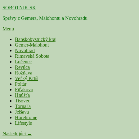
Skip
SOBOTNIK.SK
to
Správy z Gemera, Malohontu a Novohradu
content
Menu
Primárne
Banskobystrický kraj
Gemer-Malohont
menu
Novohrad
Rimavská Sobota
Lučenec
Revúca
Rožňava
Veľký Krtíš
Poltár
Fiľakovo
Hnúšťa
Tisovec
Tornaľa
Jelšava
Horehronie
Lifestyle
Navigácia
Nasledujúci →