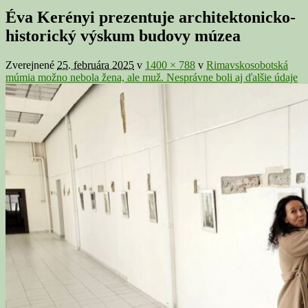
v
Éva Kerényi prezentuje architektonicko-
galérii
historický výskum budovy múzea
Zverejnené
25. februára 2025
v
1400 × 788
v
Rimavskosobotská
múmia možno nebola žena, ale muž. Nesprávne boli aj ďalšie údaje