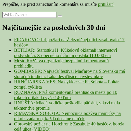
Prepáčte, ale pred zanechaním komentára sa musíte
prihlásiť
.
Primary
Search
Search
for:
Sidebar
Najčítanejšie za posledných 30 dní
Widget
Area
FIĽAKOVO: Pri požiari na Železničnej ulici zasahovalo 17
hasičov
BETLIAR: Starostku H. Kúkelovú oklamali internetoví
podvodníci. Z obecného účtu im poslala 110 000 eur
Mesto Rožňava organizuje bezplatnú komentovanú
prehliadku
GOMBASEK: Najväčší festival Maďarov na Slovensku má
storočnú tradíciu. Láka desaťtisíce návštevníkov
HRNČIARSKA VES: Na cykloceste R. Sobota – Poltár
zomrel cyklista
ROŽŇAVA: Prvá komentovaná prehliadka mesta po 10
rokoch prilákala vyše 140 ľudí
HNÚŠŤA: Mladá vodička poškodila päť áut, v krvi mala
takmer dve promile
RIMAVSKÁ SOBOTA: Nemocnica pozýva mamičky na
piknik zadarmo, každá dostane darček
Obrovský požiar na Horehroní: Zasahuje 40 hasičov, horela
celá ulica (VIDEO)