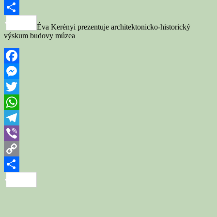
Copy
Link
Share
Éva Kerényi prezentuje architektonicko-historický
výskum budovy múzea
Facebook
Messenger
Twitter
WhatsApp
Telegram
Viber
Copy
Link
Share