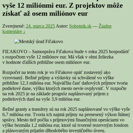
vyše 12 miliónmi eur. Z projektov môže
získať až osem miliónov eur
Zverejnené:
24. marca 2025
Autor:
Sobotnik.sk
—
Žiadne
komentáre ↓
FIĽAKOVO – Samospráva Fiľakova bude v roku 2025 hospodáriť
s rozpočtom vyše 12 miliónov eur. Má však v ohni želiezka
v hodnote ďalších približne osem miliónov eur.
Rozpočet na tento rok je vo Fiľakove opäť zostavený ako
vyrovnaný. Bežné príjmy a výdavky sú schválené vo výške
približne 12,3 milióna eur. Najväčšiu časť daňových príjmov tvoria
podielové dane, výšku ktorých mesto nevie ovplyvniť. V rozpočte
na rok 2025 je na základe prognóz naplánovaný príjem z
podielových daní na vyše 3,9 milióna eur.
Bežné granty a transfery sú na rok 2025 naplánované vo výške vyše
6,7 milióna eur. Tvoria ich najmä príjmy na prenesený výkon štátnej
správy. Mesto tiež počíta s príjmovými finančnými operáciami vo
výške bezmála 1,2 milióna eur, ktoré sú tvorené rezervným fondom
a plánovaným prijatím dlhodobého investičného úveru.