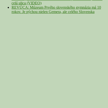
celá ulica (VIDEO)
REVÚCA: Múzeum Prvého slovenského gymnázia má 10
rokov. Je pýchou nielen Gemera, ale celého Slovenska