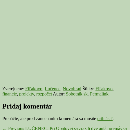
Zverejnené:
Fiľakovo
,
Lučenec
,
Novohrad
Štítky:
Fiľakovo
,
financie
,
projekty
,
rozpočet
Autor:
Sobotnik.sk
.
Permalink
Pridaj komentár
Prepáčte, ale pred zanechaním komentára sa musíte
prihlásiť
.
Navigácia
Previous
←
Previous
LUČENEC: Pri Opatovej sa zrazili dve autá, premávka