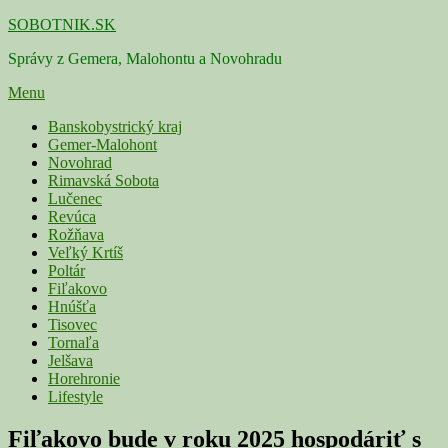
Skip
SOBOTNIK.SK
to
Správy z Gemera, Malohontu a Novohradu
content
Menu
Primárne
Banskobystrický kraj
Gemer-Malohont
menu
Novohrad
Rimavská Sobota
Lučenec
Revúca
Rožňava
Veľký Krtíš
Poltár
Fiľakovo
Hnúšťa
Tisovec
Tornaľa
Jelšava
Horehronie
Lifestyle
Fiľakovo bude v roku 2025 hospodáriť s