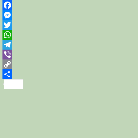
Facebook
Messenger
Twitter
WhatsApp
Telegram
Viber
Copy
Link
Share