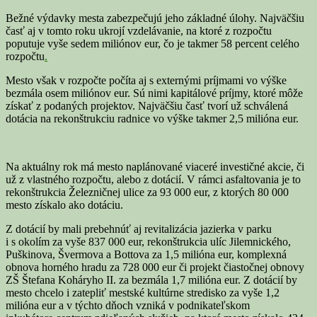
Bežné výdavky mesta zabezpečujú jeho základné úlohy. Najväčšiu
časť aj v tomto roku ukrojí vzdelávanie, na ktoré z rozpočtu
poputuje vyše sedem miliónov eur, čo je takmer 58 percent celého
rozpočtu
.
Mesto však v rozpočte počíta aj s externými príjmami vo výške
bezmála osem miliónov eur. Sú nimi kapitálové príjmy, ktoré môže
získať z podaných projektov. Najväčšiu časť tvorí už schválená
dotácia na rekonštrukciu radnice vo výške takmer 2,5 milióna eur.
Na aktuálny rok má mesto naplánované viaceré investičné akcie, či
už z vlastného rozpočtu, alebo z dotácií. V rámci asfaltovania je to
rekonštrukcia Železničnej ulice za 93 000 eur, z ktorých 80 000
mesto získalo ako dotáciu.
Z dotácií by mali prebehnúť aj revitalizácia jazierka v parku
i s okolím za vyše 837 000 eur, rekonštrukcia ulíc Jilemnického,
Puškinova, Švermova a Bottova za 1,5 milióna eur, komplexná
obnova horného hradu za 728 000 eur či projekt čiastočnej obnovy
ZŠ Štefana Koháryho II. za bezmála 1,7 milióna eur. Z dotácií by
mesto chcelo i zatepliť mestské kultúrne stredisko za vyše 1,2
milióna eur a v týchto dňoch vzniká v podnikateľskom