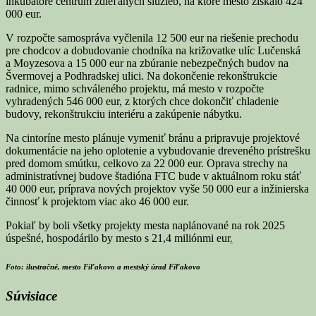
inkubátore centrum zdieľaných služieb, na ktoré mesto získalo 424
000 eur.
V rozpočte samospráva vyčlenila 12 500 eur na riešenie prechodu
pre chodcov a dobudovanie chodníka na križovatke ulíc Lučenská
a Moyzesova a 15 000 eur na zbúranie nebezpečných budov na
Švermovej a Podhradskej ulici. Na dokončenie rekonštrukcie
radnice, mimo schváleného projektu, má mesto v rozpočte
vyhradených 546 000 eur, z ktorých chce dokončiť chladenie
budovy, rekonštrukciu interiéru a zakúpenie nábytku.
Na cintoríne mesto plánuje vymeniť bránu a pripravuje projektové
dokumentácie na jeho oplotenie a vybudovanie dreveného prístrešku
pred domom smútku, celkovo za 22 000 eur. Oprava strechy na
administratívnej budove štadióna FTC bude v aktuálnom roku stáť
40 000 eur, príprava nových projektov vyše 50 000 eur a inžinierska
činnosť k projektom viac ako 46 000 eur.
Pokiaľ by boli všetky projekty mesta naplánované na rok 2025
úspešné, hospodárilo by mesto s 21,4 miliónmi eur
.
Foto: ilustračné, mesto Fiľakovo a mestský úrad Fiľakovo
Súvisiace