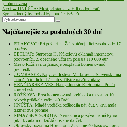
post:
je obmedzená
v
Next
Next
→
HNÚŠŤA: Most pri stanici začali podopierať.
článku
post:
Sprejazdnený by mohol byť budúci týždeň
Primary
Search
Search
for:
Sidebar
Najčítanejšie za posledných 30 dní
Widget
Area
FIĽAKOVO: Pri požiari na Železničnej ulici zasahovalo 17
hasičov
BETLIAR: Starostku H. Kúkelovú oklamali internetoví
podvodníci. Z obecného účtu im poslala 110 000 eur
Mesto Rožňava organizuje bezplatnú komentovanú
prehliadku
GOMBASEK: Najväčší festival Maďarov na Slovensku má
storočnú tradíciu. Láka desaťtisíce návštevníkov
HRNČIARSKA VES: Na cykloceste R. Sobota – Poltár
zomrel cyklista
ROŽŇAVA: Prvá komentovaná prehliadka mesta po 10
rokoch prilákala vyše 140 ľudí
HNÚŠŤA: Mladá vodička poškodila päť áut, v krvi mala
takmer dve promile
RIMAVSKÁ SOBOTA: Nemocnica pozýva mamičky na
piknik zadarmo, každá dostane darček
Obrovský požiar na Horehroní: Zasahuje 40 hasičov, horela