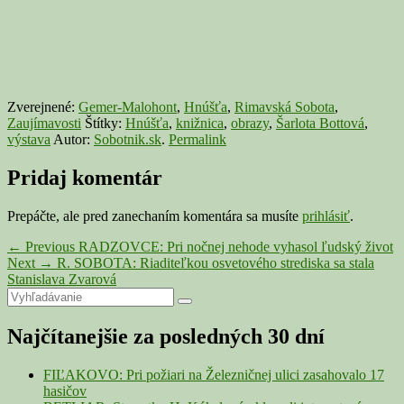
Zverejnené:
Gemer-Malohont
,
Hnúšťa
,
Rimavská Sobota
,
Zaujímavosti
Štítky:
Hnúšťa
,
knižnica
,
obrazy
,
Šarlota Bottová
,
výstava
Autor:
Sobotnik.sk
.
Permalink
Pridaj komentár
Prepáčte, ale pred zanechaním komentára sa musíte
prihlásiť
.
Navigácia
Previous
←
Previous
RADZOVCE: Pri nočnej nehode vyhasol ľudský život
Next
post:
Next
→
R. SOBOTA: Riaditeľkou osvetového strediska sa stala
v
post:
Stanislava Zvarová
článku
Primary
Search
Search
for:
Sidebar
Najčítanejšie za posledných 30 dní
Widget
Area
FIĽAKOVO: Pri požiari na Železničnej ulici zasahovalo 17
hasičov