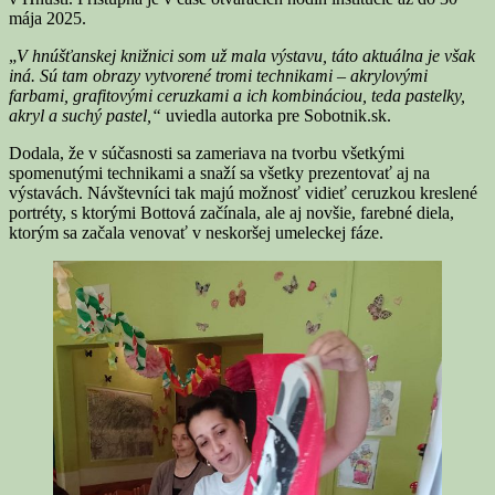
mája 2025.
„
V
hnúšťanskej
knižnici som už mala výstavu, táto aktuálna je však
iná. Sú tam obrazy vytvorené tromi technikami – akrylovými
farbami, grafitovými ceruzkami a ich kombináciou, teda pastelky,
akryl a suchý pastel,“
uviedla autorka pre Sobotnik.sk.
Dodala, že v súčasnosti sa zameriava na tvorbu všetkými
spomenutými technikami a snaží sa všetky prezentovať aj na
výstavách. Návštevníci tak majú možnosť vidieť ceruzkou kreslené
portréty, s ktorými Bottová začínala, ale aj novšie, farebné diela,
ktorým sa začala venovať v neskoršej umeleckej fáze.