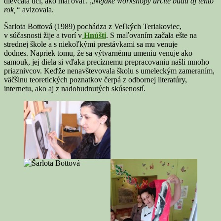
dievčatá učí, ako maľovať. „
Nejaké workshopy určite budú aj tento
rok,“
avizovala.
Šarlota Bottová (1989) pochádza z Veľkých Teriakoviec,
v súčasnosti žije a tvorí v
Hnúšti
. S maľovaním začala ešte na
strednej škole a s niekoľkými prestávkami sa mu venuje
dodnes. Napriek tomu, že sa výtvarnému umeniu venuje ako
samouk, jej diela si vďaka precíznemu prepracovaniu našli mnoho
priaznivcov. Keďže nenavštevovala školu s umeleckým zameraním,
väčšinu teoretických poznatkov čerpá z odbornej literatúry,
internetu, ako aj z nadobudnutých skúseností.