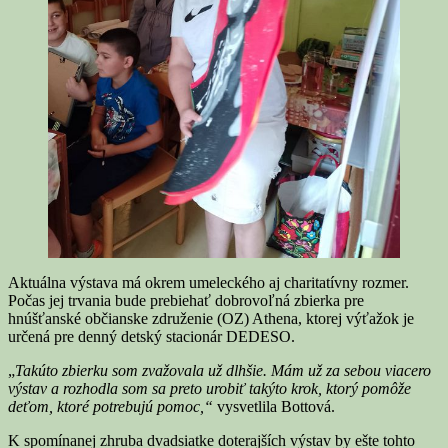
Aktuálna výstava má okrem umeleckého aj charitatívny rozmer.
Počas jej trvania bude prebiehať dobrovoľná zbierka pre
hnúšťanské občianske združenie (OZ) Athena, ktorej výťažok je
určená pre denný detský stacionár DEDESO.
„
Takúto zbierku som zvažovala už dlhšie. Mám už za sebou viacero
výstav a rozhodla som sa preto urobiť takýto krok, ktorý pomôže
deťom, ktoré potrebujú pomoc,“
vysvetlila Bottová.
K spomínanej zhruba dvadsiatke doterajších výstav by ešte tohto