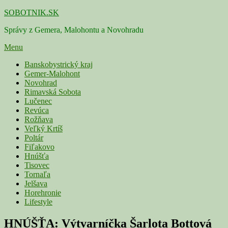
Skip
SOBOTNIK.SK
to
Správy z Gemera, Malohontu a Novohradu
content
Menu
Primárne
Banskobystrický kraj
Gemer-Malohont
menu
Novohrad
Rimavská Sobota
Lučenec
Revúca
Rožňava
Veľký Krtíš
Poltár
Fiľakovo
Hnúšťa
Tisovec
Tornaľa
Jelšava
Horehronie
Lifestyle
HNÚŠŤA: Výtvarníčka Šarlota Bottová