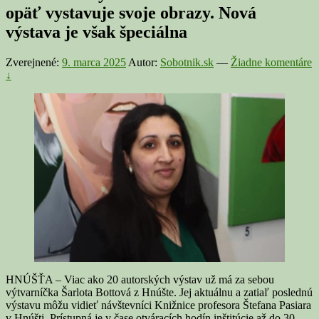
opäť vystavuje svoje obrazy. Nová
výstava je však špeciálna
Zverejnené:
9. marca 2025
Autor:
Sobotnik.sk
—
Žiadne komentáre
↓
HNÚŠŤA – Viac ako 20 autorských výstav už má za sebou
výtvarníčka Šarlota Bottová z Hnúšte. Jej aktuálnu a zatiaľ poslednú
výstavu môžu vidieť návštevníci Knižnice profesora Štefana Pasiara
v Hnúšti. Prístupná je v čase otváracích hodín inštitúcie až do 30