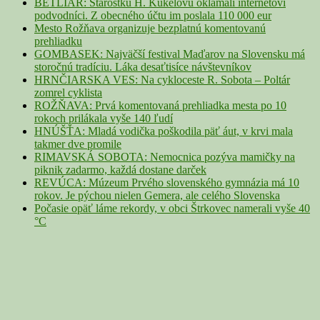
BETLIAR: Starostku H. Kúkelovú oklamali internetoví
podvodníci. Z obecného účtu im poslala 110 000 eur
Mesto Rožňava organizuje bezplatnú komentovanú
prehliadku
GOMBASEK: Najväčší festival Maďarov na Slovensku má
storočnú tradíciu. Láka desaťtisíce návštevníkov
HRNČIARSKA VES: Na cykloceste R. Sobota – Poltár
zomrel cyklista
ROŽŇAVA: Prvá komentovaná prehliadka mesta po 10
rokoch prilákala vyše 140 ľudí
HNÚŠŤA: Mladá vodička poškodila päť áut, v krvi mala
takmer dve promile
RIMAVSKÁ SOBOTA: Nemocnica pozýva mamičky na
piknik zadarmo, každá dostane darček
REVÚCA: Múzeum Prvého slovenského gymnázia má 10
rokov. Je pýchou nielen Gemera, ale celého Slovenska
Počasie opäť láme rekordy, v obci Štrkovec namerali vyše 40
°C