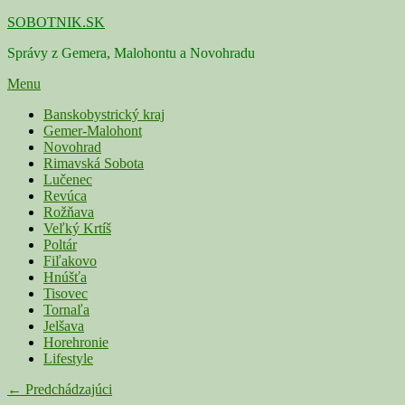
Skip
SOBOTNIK.SK
to
Správy z Gemera, Malohontu a Novohradu
content
Menu
Primárne
Banskobystrický kraj
Gemer-Malohont
menu
Novohrad
Rimavská Sobota
Lučenec
Revúca
Rožňava
Veľký Krtíš
Poltár
Fiľakovo
Hnúšťa
Tisovec
Tornaľa
Jelšava
Horehronie
Lifestyle
Navigácia
← Predchádzajúci