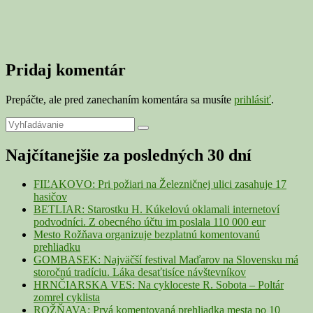
Pridaj komentár
Prepáčte, ale pred zanechaním komentára sa musíte
prihlásiť
.
Primary
Search
Search
for:
Sidebar
Najčítanejšie za posledných 30 dní
Widget
Area
FIĽAKOVO: Pri požiari na Železničnej ulici zasahuje 17
hasičov
BETLIAR: Starostku H. Kúkelovú oklamali internetoví
podvodníci. Z obecného účtu im poslala 110 000 eur
Mesto Rožňava organizuje bezplatnú komentovanú
prehliadku
GOMBASEK: Najväčší festival Maďarov na Slovensku má
storočnú tradíciu. Láka desaťtisíce návštevníkov
HRNČIARSKA VES: Na cykloceste R. Sobota – Poltár
zomrel cyklista
ROŽŇAVA: Prvá komentovaná prehliadka mesta po 10