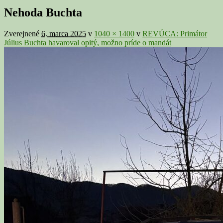
v
Nehoda Buchta
galérii
Zverejnené
6. marca 2025
v
1040 × 1400
v
REVÚCA: Primátor
Július Buchta havaroval opitý, možno príde o mandát