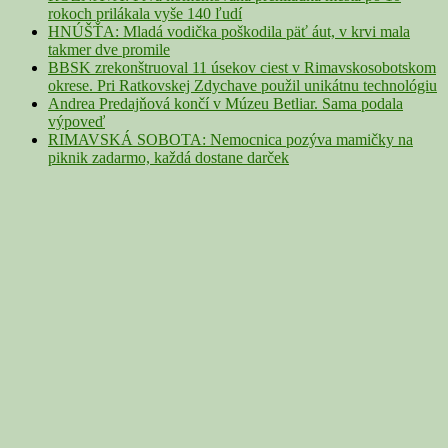
rokoch prilákala vyše 140 ľudí
HNÚŠŤA: Mladá vodička poškodila päť áut, v krvi mala
takmer dve promile
BBSK zrekonštruoval 11 úsekov ciest v Rimavskosobotskom
okrese. Pri Ratkovskej Zdychave použil unikátnu technológiu
Andrea Predajňová končí v Múzeu Betliar. Sama podala
výpoveď
RIMAVSKÁ SOBOTA: Nemocnica pozýva mamičky na
piknik zadarmo, každá dostane darček