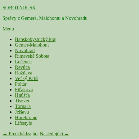
Skip
SOBOTNIK.SK
to
Správy z Gemera, Malohontu a Novohradu
content
Menu
Primárne
Banskobystrický kraj
Gemer-Malohont
menu
Novohrad
Rimavská Sobota
Lučenec
Revúca
Rožňava
Veľký Krtíš
Poltár
Fiľakovo
Hnúšťa
Tisovec
Tornaľa
Jelšava
Horehronie
Lifestyle
Navigácia
← Predchádzajúci
Nasledujúci →