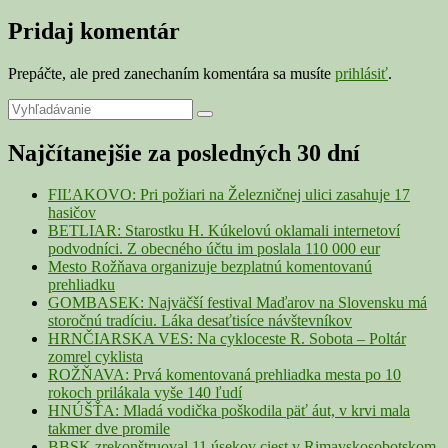
Pridaj komentár
Prepáčte, ale pred zanechaním komentára sa musíte
prihlásiť
.
Primary
Search
Search
for:
Sidebar
Najčítanejšie za posledných 30 dní
Widget
Area
FIĽAKOVO: Pri požiari na Železničnej ulici zasahuje 17
hasičov
BETLIAR: Starostku H. Kúkelovú oklamali internetoví
podvodníci. Z obecného účtu im poslala 110 000 eur
Mesto Rožňava organizuje bezplatnú komentovanú
prehliadku
GOMBASEK: Najväčší festival Maďarov na Slovensku má
storočnú tradíciu. Láka desaťtisíce návštevníkov
HRNČIARSKA VES: Na cykloceste R. Sobota – Poltár
zomrel cyklista
ROŽŇAVA: Prvá komentovaná prehliadka mesta po 10
rokoch prilákala vyše 140 ľudí
HNÚŠŤA: Mladá vodička poškodila päť áut, v krvi mala
takmer dve promile
BBSK zrekonštruoval 11 úsekov ciest v Rimavskosobotskom