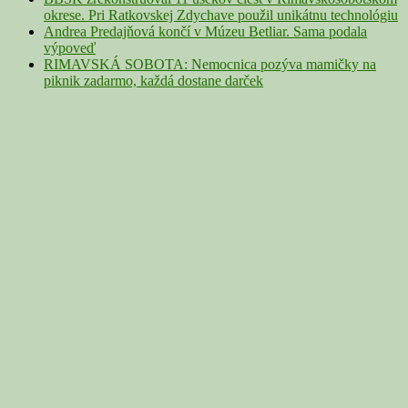
okrese. Pri Ratkovskej Zdychave použil unikátnu technológiu
Andrea Predajňová končí v Múzeu Betliar. Sama podala
výpoveď
RIMAVSKÁ SOBOTA: Nemocnica pozýva mamičky na
piknik zadarmo, každá dostane darček