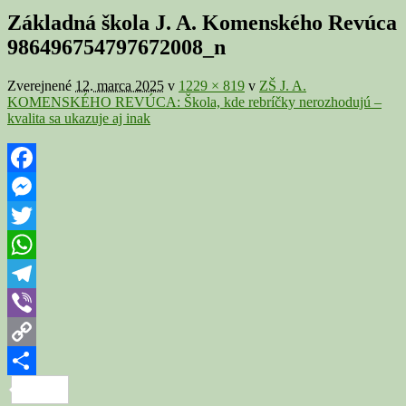
v
Základná škola J. A. Komenského Revúca
galérii
986496754797672008_n
Zverejnené
12. marca 2025
v
1229 × 819
v
ZŠ J. A.
KOMENSKÉHO REVÚCA: Škola, kde rebríčky nerozhodujú –
kvalita sa ukazuje aj inak
Facebook
Messenger
Twitter
WhatsApp
Telegram
Viber
Copy
Link
Share