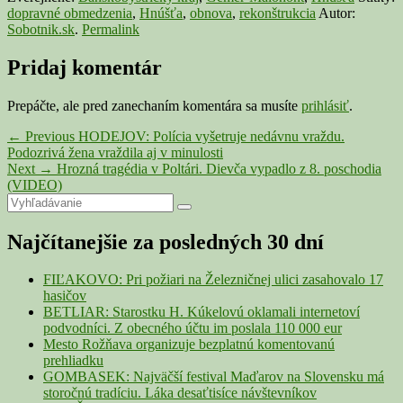
dopravné obmedzenia
,
Hnúšťa
,
obnova
,
rekonštrukcia
Autor:
Sobotnik.sk
.
Permalink
Pridaj komentár
Prepáčte, ale pred zanechaním komentára sa musíte
prihlásiť
.
Navigácia
Previous
←
Previous
HODEJOV: Polícia vyšetruje nedávnu vraždu.
post:
Podozrivá žena vraždila aj v minulosti
v
Next
Next
→
Hrozná tragédia v Poltári. Dievča vypadlo z 8. poschodia
článku
post:
(VIDEO)
Primary
Search
Search
for:
Sidebar
Najčítanejšie za posledných 30 dní
Widget
Area
FIĽAKOVO: Pri požiari na Železničnej ulici zasahovalo 17
hasičov
BETLIAR: Starostku H. Kúkelovú oklamali internetoví
podvodníci. Z obecného účtu im poslala 110 000 eur
Mesto Rožňava organizuje bezplatnú komentovanú
prehliadku
GOMBASEK: Najväčší festival Maďarov na Slovensku má
storočnú tradíciu. Láka desaťtisíce návštevníkov