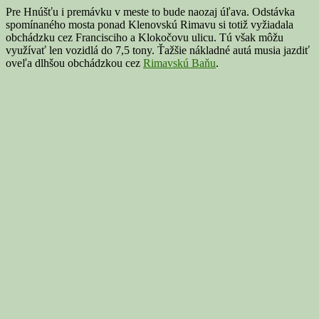
Pre Hnúšťu i premávku v meste to bude naozaj úľava. Odstávka
spomínaného mosta ponad Klenovskú Rimavu si totiž vyžiadala
obchádzku cez Francisciho a Klokočovu ulicu. Tú však môžu
využívať len vozidlá do 7,5 tony. Ťažšie nákladné autá musia jazdiť
oveľa dlhšou obchádzkou cez
Rimavskú Baňu
.