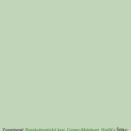
Zverejnené:
Banskobystrický kraj
,
Gemer-Malohont
,
Hnúšťa
Štítky: