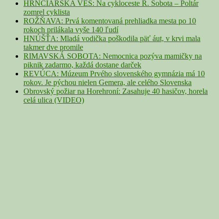
HRNČIARSKA VES: Na cykloceste R. Sobota – Poltár
zomrel cyklista
ROŽŇAVA: Prvá komentovaná prehliadka mesta po 10
rokoch prilákala vyše 140 ľudí
HNÚŠŤA: Mladá vodička poškodila päť áut, v krvi mala
takmer dve promile
RIMAVSKÁ SOBOTA: Nemocnica pozýva mamičky na
piknik zadarmo, každá dostane darček
REVÚCA: Múzeum Prvého slovenského gymnázia má 10
rokov. Je pýchou nielen Gemera, ale celého Slovenska
Obrovský požiar na Horehroní: Zasahuje 40 hasičov, horela
celá ulica (VIDEO)