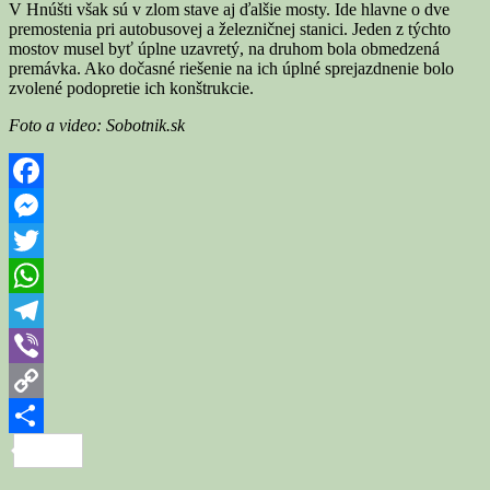
V Hnúšti však sú v zlom stave aj ďalšie mosty. Ide hlavne o dve
premostenia pri autobusovej a železničnej stanici. Jeden z týchto
mostov musel byť úplne uzavretý, na druhom bola obmedzená
premávka. Ako dočasné riešenie na ich úplné sprejazdnenie bolo
zvolené podopretie ich konštrukcie.
Foto a video: Sobotnik.sk
Facebook
Messenger
Twitter
WhatsApp
Telegram
Viber
Copy
Link
Share