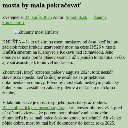
mosta by mala pokračovať
Zverejnené:
24. apríla 2025
Autor:
Sobotnik.sk
—
Žiadne
komentáre ↓
HNÚŠŤA – Je to už zhruba osem mesiacov od času, keď bol pre
začiatok rekonštrukcie uzatvorený most na ceste II/526 v meste
Hnúšťa smerom na Klenovec a Kokavu nad Rimavicou. Jeho
obnova sa mala podľa plánov skončiť už v januári tohto roka, avšak
aj v súčasnosti je k tomu veľmi ďaleko.
Zhotoviteľ, ktorý rozbehol práce v auguste 2024, totiž neskôr
stavenisko opustil, keďže údajne nesúhlasil s projektovou
dokumentáciou obnovy. Pôvodný most
však medzitým prakticky
úplne zbúral, zostali len základy pilierov a neďaleko nich kopa
zeminy.
V takomto stave je most, resp. jeho pozostatky, až dodnes.
Banskobystrický samosprávny kraj
ako investor obnovy však pred
pár dňami avizoval, že po verejnom obstarávaní na nového
zhotoviteľa by sa mali práce čoskoro znova rozbehnúť. Ak všetko
pôjde dobre, most by mal byť dokončený do konca roka 2025.