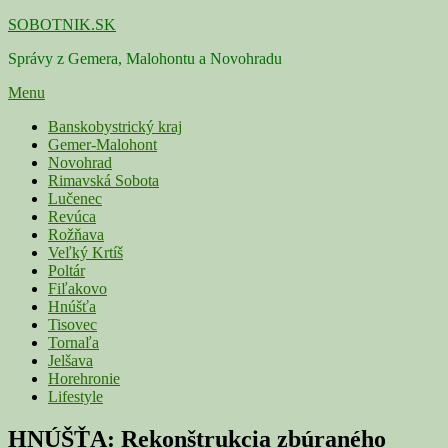
Skip
SOBOTNIK.SK
to
Správy z Gemera, Malohontu a Novohradu
content
Menu
Primárne
Banskobystrický kraj
Gemer-Malohont
menu
Novohrad
Rimavská Sobota
Lučenec
Revúca
Rožňava
Veľký Krtíš
Poltár
Fiľakovo
Hnúšťa
Tisovec
Tornaľa
Jelšava
Horehronie
Lifestyle
HNÚŠŤA: Rekonštrukcia zbúraného