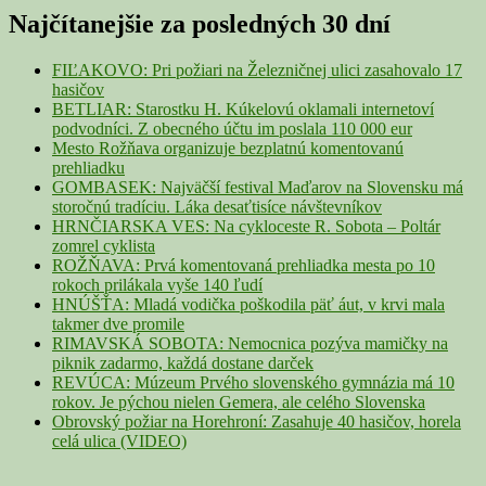
Sidebar
Najčítanejšie za posledných 30 dní
Widget
Area
FIĽAKOVO: Pri požiari na Železničnej ulici zasahovalo 17
hasičov
BETLIAR: Starostku H. Kúkelovú oklamali internetoví
podvodníci. Z obecného účtu im poslala 110 000 eur
Mesto Rožňava organizuje bezplatnú komentovanú
prehliadku
GOMBASEK: Najväčší festival Maďarov na Slovensku má
storočnú tradíciu. Láka desaťtisíce návštevníkov
HRNČIARSKA VES: Na cykloceste R. Sobota – Poltár
zomrel cyklista
ROŽŇAVA: Prvá komentovaná prehliadka mesta po 10
rokoch prilákala vyše 140 ľudí
HNÚŠŤA: Mladá vodička poškodila päť áut, v krvi mala
takmer dve promile
RIMAVSKÁ SOBOTA: Nemocnica pozýva mamičky na
piknik zadarmo, každá dostane darček
REVÚCA: Múzeum Prvého slovenského gymnázia má 10
rokov. Je pýchou nielen Gemera, ale celého Slovenska
Obrovský požiar na Horehroní: Zasahuje 40 hasičov, horela
celá ulica (VIDEO)