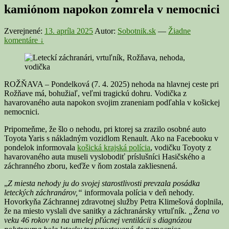
kamiónom napokon zomrela v nemocnici
Zverejnené:
13. apríla 2025
Autor:
Sobotnik.sk
—
Žiadne
komentáre ↓
ROŽŇAVA – Pondelková (7. 4. 2025) nehoda na hlavnej ceste pri
Rožňave má, bohužiaľ, veľmi tragickú dohru. Vodička z
havarovaného auta napokon svojim zraneniam podľahla v košickej
nemocnici.
Pripomeňme, že šlo o nehodu, pri ktorej sa zrazilo osobné auto
Toyota Yaris s nákladným vozidlom Renault. Ako na Facebooku v
pondelok informovala
košická krajská polícia
, vodičku Toyoty z
havarovaného auta museli vyslobodiť príslušníci Hasičského a
záchranného zboru, keďže v ňom zostala zakliesnená.
„
Z miesta nehody ju do svojej starostlivosti prevzala posádka
leteckých záchranárov,“
informovala polícia v deň nehody.
Hovorkyňa Záchrannej zdravotnej služby Petra Klimešová doplnila,
že na miesto vyslali dve sanitky a záchranársky vrtuľník.
„Žena vo
v
eku 46 rokov na na umelej pľúcnej ventilácii s diagnózou