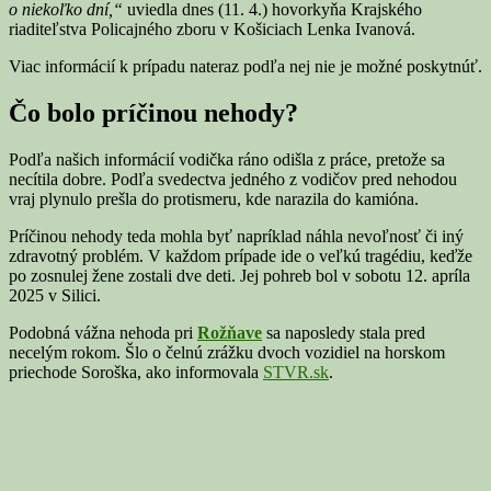
o niekoľko dní,“
uviedla dnes (11. 4.) hovorkyňa Krajského
riaditeľstva Policajného zboru v Košiciach Lenka Ivanová.
Viac informácií k prípadu nateraz podľa nej nie je možné poskytnúť.
Čo bolo príčinou nehody?
Podľa našich informácií vodička ráno odišla z práce, pretože sa
necítila dobre. Podľa svedectva jedného z vodičov pred nehodou
vraj plynulo prešla do protismeru, kde narazila do kamióna.
Príčinou nehody teda mohla byť napríklad náhla nevoľnosť či iný
zdravotný problém. V každom prípade ide o veľkú tragédiu, keďže
po zosnulej žene zostali dve deti. Jej pohreb bol v sobotu 12. apríla
2025 v Silici.
Podobná vážna nehoda pri
Rožňave
sa naposledy stala pred
necelým rokom. Šlo o čelnú zrážku dvoch vozidiel na horskom
priechode Soroška, ako informovala
STVR.sk
.