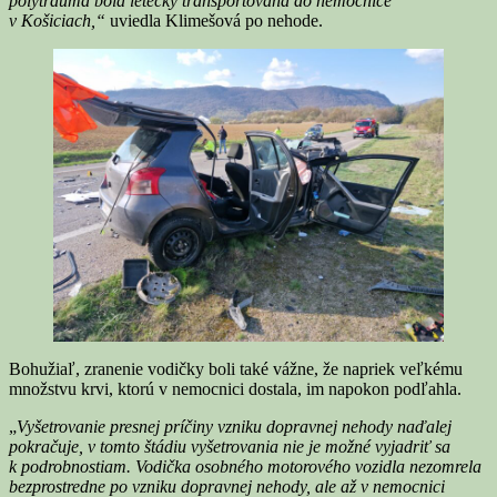
polytrauma bola letecky transportovaná do nemocnice
v Košiciach,“
uviedla Klimešová po nehode.
Bohužiaľ, zranenie vodičky boli také vážne, že napriek veľkému
množstvu krvi, ktorú v nemocnici dostala, im napokon podľahla.
„
Vyšetrovanie presnej príčiny vzniku dopravnej nehody naďalej
pokračuje, v tomto štádiu vyšetrovania nie je možné vyjadriť sa
k podrobnostiam. Vodička osobného motorového vozidla nezomrela
bezprostredne po vzniku dopravnej nehody, ale až v nemocnici