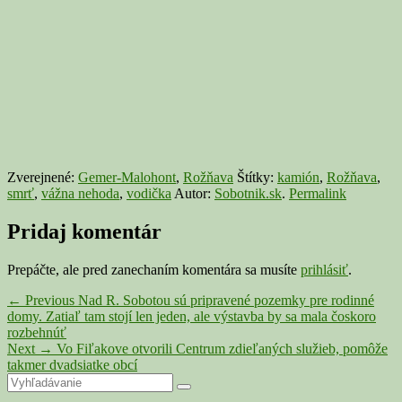
Zverejnené:
Gemer-Malohont
,
Rožňava
Štítky:
kamión
,
Rožňava
,
smrť
,
vážna nehoda
,
vodička
Autor:
Sobotnik.sk
.
Permalink
Pridaj komentár
Prepáčte, ale pred zanechaním komentára sa musíte
prihlásiť
.
Navigácia
Previous
←
Previous
Nad R. Sobotou sú pripravené pozemky pre rodinné
post:
domy. Zatiaľ tam stojí len jeden, ale výstavba by sa mala čoskoro
v
rozbehnúť
článku
Next
Next
→
Vo Fiľakove otvorili Centrum zdieľaných služieb, pomôže
post:
takmer dvadsiatke obcí
Primary
Search
Search
for: