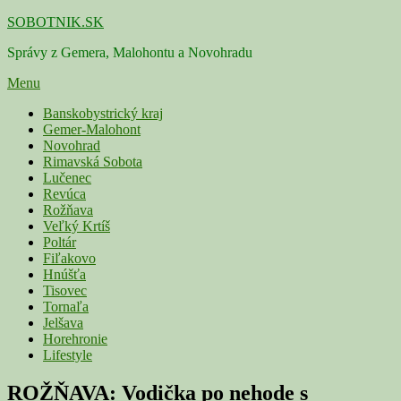
Skip
SOBOTNIK.SK
to
Správy z Gemera, Malohontu a Novohradu
content
Menu
Primárne
Banskobystrický kraj
Gemer-Malohont
menu
Novohrad
Rimavská Sobota
Lučenec
Revúca
Rožňava
Veľký Krtíš
Poltár
Fiľakovo
Hnúšťa
Tisovec
Tornaľa
Jelšava
Horehronie
Lifestyle
ROŽŇAVA: Vodička po nehode s