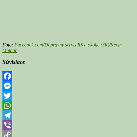
Foto:
Facebook.com/Dopravný servis RS a okolie (SR)/Kevin
Molnar
Súvisiace
Facebook
Messenger
Twitter
WhatsApp
Telegram
Viber