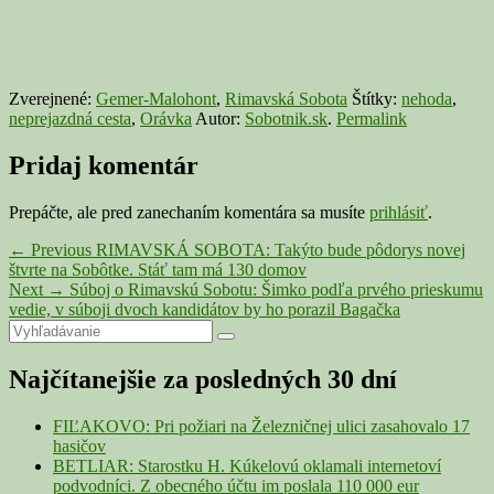
Zverejnené:
Gemer-Malohont
,
Rimavská Sobota
Štítky:
nehoda
,
neprejazdná cesta
,
Orávka
Autor:
Sobotnik.sk
.
Permalink
Pridaj komentár
Prepáčte, ale pred zanechaním komentára sa musíte
prihlásiť
.
Navigácia
Previous
←
Previous
RIMAVSKÁ SOBOTA: Takýto bude pôdorys novej
post:
štvrte na Sobôtke. Stáť tam má 130 domov
v
Next
Next
→
Súboj o Rimavskú Sobotu: Šimko podľa prvého prieskumu
článku
post:
vedie, v súboji dvoch kandidátov by ho porazil Bagačka
Primary
Search
Search
for:
Sidebar
Najčítanejšie za posledných 30 dní
Widget
Area
FIĽAKOVO: Pri požiari na Železničnej ulici zasahovalo 17
hasičov
BETLIAR: Starostku H. Kúkelovú oklamali internetoví
podvodníci. Z obecného účtu im poslala 110 000 eur