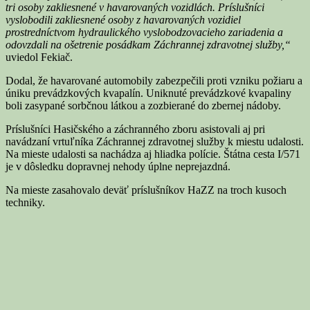
tri osoby zakliesnené v havarovaných vozidlách. Príslušníci
vyslobodili zakliesnené osoby z havarovaných vozidiel
prostredníctvom hydraulického vyslobodzovacieho zariadenia a
odovzdali na ošetrenie posádkam Záchrannej zdravotnej služby,“
uviedol Fekiač.
Dodal, že havarované automobily zabezpečili proti vzniku požiaru a
úniku prevádzkových kvapalín. Uniknuté prevádzkové kvapaliny
boli zasypané sorbčnou látkou a zozbierané do zbernej nádoby.
Príslušníci Hasičského a záchranného zboru asistovali aj pri
navádzaní vrtuľníka Záchrannej zdravotnej služby k miestu udalosti.
Na mieste udalosti sa nachádza aj hliadka polície. Štátna cesta I/571
je v dôsledku dopravnej nehody úplne neprejazdná.
Na mieste zasahovalo deväť príslušníkov HaZZ na troch kusoch
techniky.