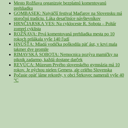
Mesto Rožňava organizuje bezplatnú komentovanú
prehliadku
GOMBASEK: Najväčší festival Maďarov na Slovensku má
storočnú tradíciu. Láka desaťtisíce návštevníkov
HRNČIARSKA VES: Na cykloceste R. Sobota – Poltár
zomrel cyklista
ROŽŇAVA: Prvá komentovaná prehliadka mesta po 10
rokoch prilákala vyše 140 ľudí
HNÚŠŤA: Mladá vodička poškodila päť áut, v krvi mala
takmer dve promile
RIMAVSKÁ SOBOTA: Nemocnica pozýva mamičky na
piknik zadarmo, každá dostane darček
REVÚCA: Múzeum Prvého slovenského gymnázia má 10
rokov. Je pýchou nielen Gemera, ale celého Slovenska
Počasie opäť láme rekordy, v obci Štrkovec namerali vyše 40
°C