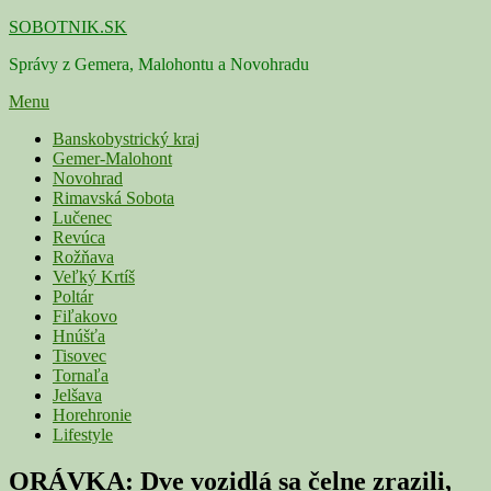
Skip
SOBOTNIK.SK
to
Správy z Gemera, Malohontu a Novohradu
content
Menu
Primárne
Banskobystrický kraj
Gemer-Malohont
menu
Novohrad
Rimavská Sobota
Lučenec
Revúca
Rožňava
Veľký Krtíš
Poltár
Fiľakovo
Hnúšťa
Tisovec
Tornaľa
Jelšava
Horehronie
Lifestyle
ORÁVKA: Dve vozidlá sa čelne zrazili,