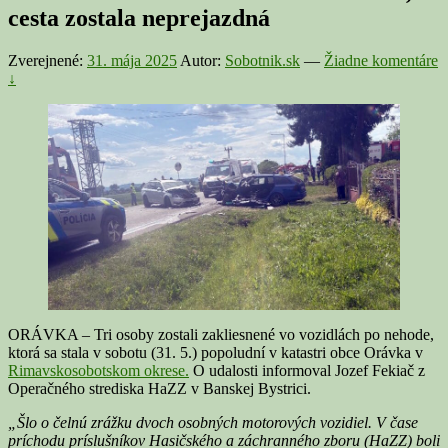
cesta zostala neprejazdná
Zverejnené:
31. mája 2025
Autor:
Sobotnik.sk
—
Žiadne komentáre
↓
ORÁVKA – Tri osoby zostali zakliesnené vo vozidlách po nehode,
ktorá sa stala v sobotu (31. 5.) popoludní v katastri obce Orávka v
Rimavskosobotskom okrese.
O udalosti informoval Jozef Fekiač z
Operačného strediska HaZZ v Banskej Bystrici.
„Šlo o čelnú zrážku dvoch osobných motorových vozidiel. V čase
príchodu príslušníkov Hasičského a záchranného zboru (HaZZ) boli