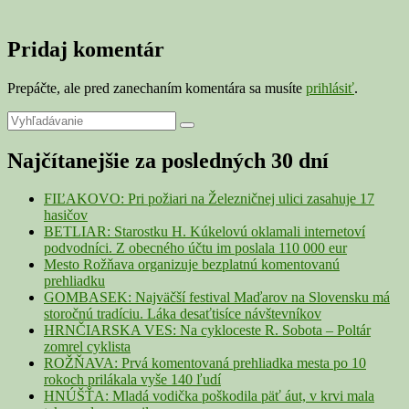
Pridaj komentár
Prepáčte, ale pred zanechaním komentára sa musíte
prihlásiť
.
Primary
Search
Search
for:
Sidebar
Najčítanejšie za posledných 30 dní
Widget
Area
FIĽAKOVO: Pri požiari na Železničnej ulici zasahuje 17
hasičov
BETLIAR: Starostku H. Kúkelovú oklamali internetoví
podvodníci. Z obecného účtu im poslala 110 000 eur
Mesto Rožňava organizuje bezplatnú komentovanú
prehliadku
GOMBASEK: Najväčší festival Maďarov na Slovensku má
storočnú tradíciu. Láka desaťtisíce návštevníkov
HRNČIARSKA VES: Na cykloceste R. Sobota – Poltár
zomrel cyklista
ROŽŇAVA: Prvá komentovaná prehliadka mesta po 10
rokoch prilákala vyše 140 ľudí
HNÚŠŤA: Mladá vodička poškodila päť áut, v krvi mala