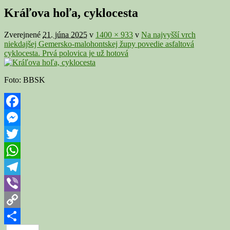
v
Kráľova hoľa, cyklocesta
galérii
Zverejnené
21. júna 2025
v
1400 × 933
v
Na najvyšší vrch
niekdajšej Gemersko-malohontskej župy povedie asfaltová
cyklocesta. Prvá polovica je už hotová
Foto: BBSK
Facebook
Messenger
Twitter
WhatsApp
Telegram
Viber
Copy