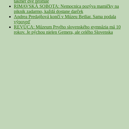
takmer dve promile
RIMAVSKÁ SOBOTA: Nemocnica pozýva mamičky na
piknik zadarmo, každá dostane darček
Andrea Predajňová končí v Múzeu Betliar. Sama podala
výpoveď
REVÚCA: Múzeum Prvého slovenského gymnázia má 10
rokov. Je pýchou nielen Gemera, ale celého Slovenska