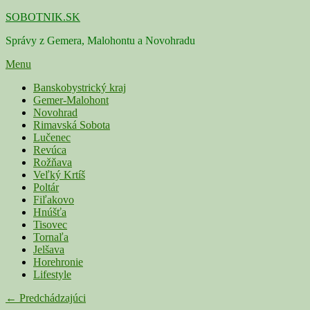
Skip
SOBOTNIK.SK
to
Správy z Gemera, Malohontu a Novohradu
content
Menu
Primárne
Banskobystrický kraj
Gemer-Malohont
menu
Novohrad
Rimavská Sobota
Lučenec
Revúca
Rožňava
Veľký Krtíš
Poltár
Fiľakovo
Hnúšťa
Tisovec
Tornaľa
Jelšava
Horehronie
Lifestyle
Navigácia
← Predchádzajúci