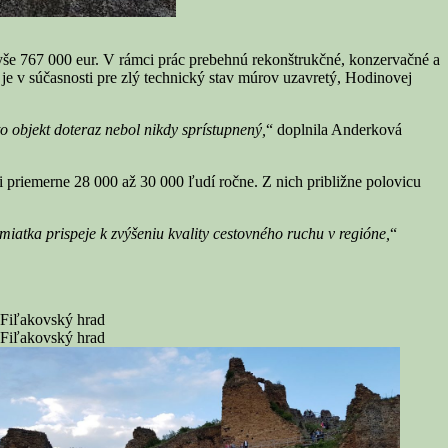
yše 767 000 eur. V rámci prác prebehnú rekonštrukčné, konzervačné a
je v súčasnosti pre zlý technický stav múrov uzavretý, Hodinovej
 objekt doteraz nebol nikdy sprístupnený,
“ doplnila Anderková
ívi priemerne 28 000 až 30 000 ľudí ročne. Z nich približne polovicu
atka prispeje k zvýšeniu kvality cestovného ruchu v regióne,
“