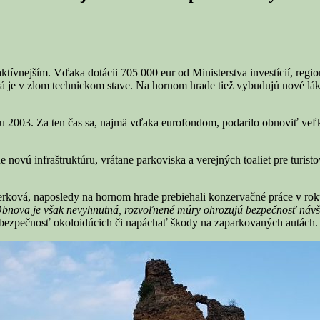
ktívnejším. Vďaka dotácii 705 000 eur od Ministerstva investícií, reg
torá je v zlom technickom stave. Na hornom hrade tiež vybudujú nové l
u 2003. Za ten čas sa, najmä vďaka eurofondom, podarilo obnoviť veľk
ovú infraštruktúru, vrátane parkoviska a verejných toaliet pre turistov
derková, naposledy na hornom hrade prebiehali konzervačné práce v ro
a. Obnova je však nevyhnutná, rozvoľnené múry ohrozujú bezpečnosť návš
 bezpečnosť okoloidúcich či napáchať škody na zaparkovaných autách.