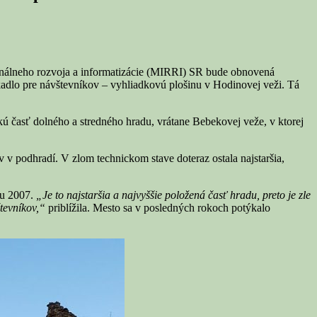
ionálneho rozvoja a informatizácie (MIRRI) SR bude obnovená
ákadlo pre návštevníkov – vyhliadkovú plošinu v Hodinovej veži. Tá
ú časť dolného a stredného hradu, vrátane Bebekovej veže, v ktorej
 v podhradí. V zlom technickom stave doteraz ostala najstaršia,
ku 2007.
„Je to najstaršia a najvyššie položená časť hradu, preto je zle
tevníkov,“
priblížila. Mesto sa v posledných rokoch potýkalo