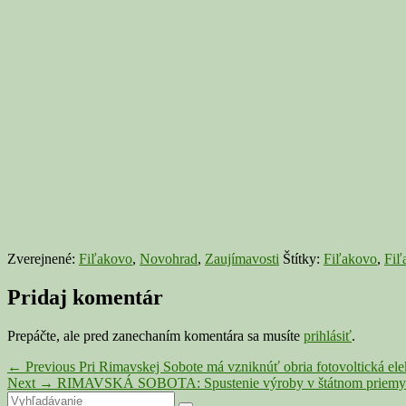
Zverejnené:
Fiľakovo
,
Novohrad
,
Zaujímavosti
Štítky:
Fiľakovo
,
Fiľ
Pridaj komentár
Prepáčte, ale pred zanechaním komentára sa musíte
prihlásiť
.
Navigácia
Previous
←
Previous
Pri Rimavskej Sobote má vzniknúť obria fotovoltická el
Next
post:
Next
→
RIMAVSKÁ SOBOTA: Spustenie výroby v štátnom priemyse
v
Primary
Search
post: