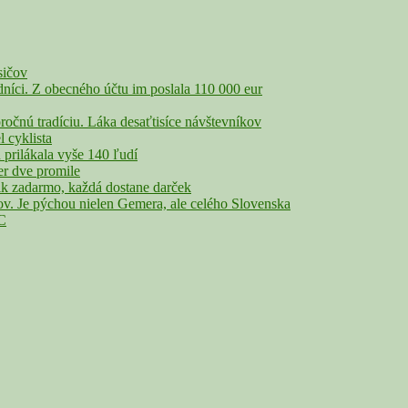
sičov
íci. Z obecného účtu im poslala 110 000 eur
nú tradíciu. Láka desaťtisíce návštevníkov
cyklista
rilákala vyše 140 ľudí
r dve promile
adarmo, každá dostane darček
Je pýchou nielen Gemera, ale celého Slovenska
°C