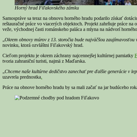
Horný hrad Fiľakovského zámku
Samospráve sa teraz na obnovu horného hradu podarilo získať dotáci
reštauračné práce vo viacerých objektoch. Projekt zahrňuje práce na 
veže, východnej časti románskeho paláca a mlyna na nádvorí horného
„
Okrem obnovy múrov z 13. storočia bude najväčšou zaujímavosťou vyb
novinku, ktorá ozvláštni Fiľakovský hrad.
Cieľom projektu je okrem záchrany najcennejšej kultúrnej pamiatky
F
tvoria zahraniční turisti, najmä z Maďarska.
„
Chceme naše kultúrne dedičstvo zanechať pre ďalšie generácie v lep
uzavrela prednostka
.
Práce na obnove horného hradu by sa mali začať na jar budúceho rok