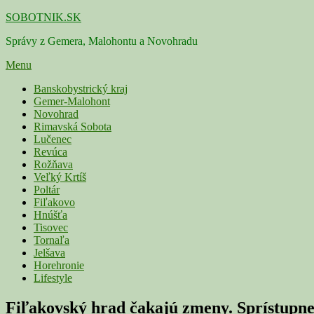
Skip
SOBOTNIK.SK
to
Správy z Gemera, Malohontu a Novohradu
content
Menu
Primárne
Banskobystrický kraj
Gemer-Malohont
menu
Novohrad
Rimavská Sobota
Lučenec
Revúca
Rožňava
Veľký Krtíš
Poltár
Fiľakovo
Hnúšťa
Tisovec
Tornaľa
Jelšava
Horehronie
Lifestyle
Fiľakovský hrad čakajú zmeny. Sprístupnen