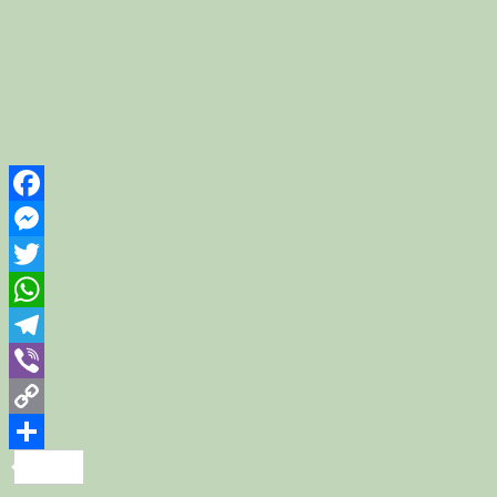
Facebook
Messenger
Twitter
WhatsApp
Telegram
Viber
Copy
Link
Share