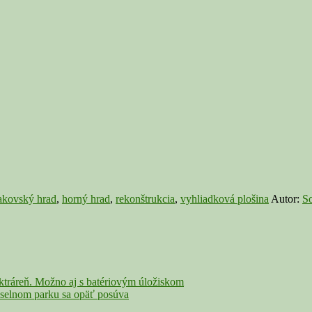
akovský hrad
,
horný hrad
,
rekonštrukcia
,
vyhliadková plošina
Autor:
So
ektráreň. Možno aj s batériovým úložiskom
lnom parku sa opäť posúva