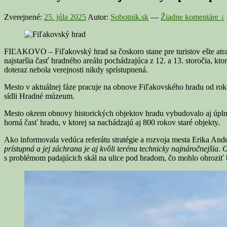
Zverejnené:
25. júla 2025
Autor:
Sobotnik.sk
—
Žiadne komentáre ↓
FIĽAKOVO – Fiľakovský hrad sa čoskoro stane pre turistov ešte atra
najstaršia časť hradného areálu pochádzajúca z 12. a 13. storočia, k
doteraz nebola verejnosti nikdy sprístupnená.
Mesto v aktuálnej fáze pracuje na obnove Fiľakovského hradu od rok
sídli Hradné múzeum.
Mesto okrem obnovy historických objektov hradu vybudovalo aj úplne n
horná časť hradu, v ktorej sa nachádzajú aj 800 rokov staré objekty.
Ako informovala vedúca referátu stratégie a rozvoja mesta Erika An
prístupná a jej záchrana je aj kvôli terénu technicky najnáročnejši
s problémom padajúcich skál na ulice pod hradom, čo mohlo ohroziť