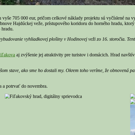
u vyše 705 000 eur, pričom celkové náklady projektu sú vyčíslené na v
obnove Hajdúckej veže, prístupového koridoru do horného hradu, ktorý 
 hradu.
udovanie vyhliadkovej plošiny v Hodinovej veži zo 16. storočia. Tento
iľakova
aj zvýšenie jej atraktivity pre turistov i domácich. Hrad navšt
šom stave, ako sme ho dostali my. Okrem toho veríme, že obnovená pami
a a potrvať do novembra.