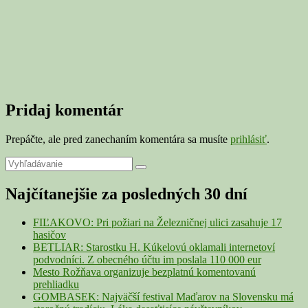
Pridaj komentár
Prepáčte, ale pred zanechaním komentára sa musíte
prihlásiť
.
Primary
Search
Search
for:
Sidebar
Najčítanejšie za posledných 30 dní
Widget
Area
FIĽAKOVO: Pri požiari na Železničnej ulici zasahuje 17
hasičov
BETLIAR: Starostku H. Kúkelovú oklamali internetoví
podvodníci. Z obecného účtu im poslala 110 000 eur
Mesto Rožňava organizuje bezplatnú komentovanú
prehliadku
GOMBASEK: Najväčší festival Maďarov na Slovensku má