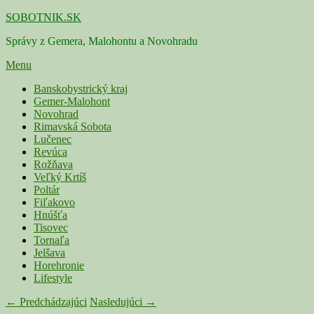
Skip
SOBOTNIK.SK
to
Správy z Gemera, Malohontu a Novohradu
content
Menu
Primárne
Banskobystrický kraj
Gemer-Malohont
menu
Novohrad
Rimavská Sobota
Lučenec
Revúca
Rožňava
Veľký Krtíš
Poltár
Fiľakovo
Hnúšťa
Tisovec
Tornaľa
Jelšava
Horehronie
Lifestyle
Navigácia
← Predchádzajúci
Nasledujúci →