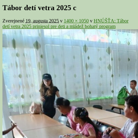
v
Tábor detí vetra 2025 c
galérii
Zverejnené
19. augusta 2025
v
1400 × 1050
v
HNÚŠŤA: Tábor
detí vetra 2025 priniesol pre deti a mládež bohatý program