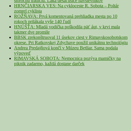
storočnú tradíciu. Láka desaťtisíce návštevníkov
HRNČIARSKA VES: Na cykloceste R. Sobota – Poltár
zomrel cyklista
ROŽŇAVA: Prvá komentovaná prehliadka mesta po 10
rokoch prilákala vyše 140 ľudí
HNÚŠŤA: Mladá vodička poškodila päť áut, v krvi mala
takmer dve promile
BBSK zrekonštruoval 11 úsekov ciest v Rimavskosobotskom
okrese. Pri Ratkovskej Zdychave použil unikátnu technológiu
Andrea Predajňová končí v Múzeu Betliar. Sama podala
výpoveď
RIMAVSKÁ SOBOTA: Nemocnica pozýva mamičky na
piknik zadarmo, každá dostane darček