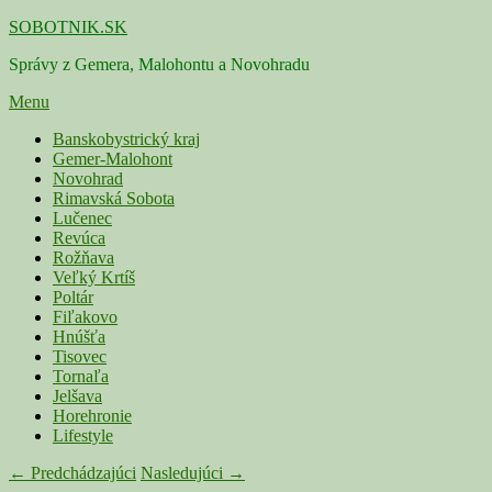
Skip
SOBOTNIK.SK
to
Správy z Gemera, Malohontu a Novohradu
content
Menu
Primárne
Banskobystrický kraj
Gemer-Malohont
menu
Novohrad
Rimavská Sobota
Lučenec
Revúca
Rožňava
Veľký Krtíš
Poltár
Fiľakovo
Hnúšťa
Tisovec
Tornaľa
Jelšava
Horehronie
Lifestyle
Navigácia
← Predchádzajúci
Nasledujúci →