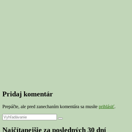
Pridaj komentár
Prepáčte, ale pred zanechaním komentára sa musíte
prihlásiť
.
Primary
Search
Search
for:
Sidebar
Najčítanejšie za posledných 30 dní