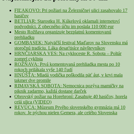
Widget
Area
FIĽAKOVO: Pri požiari na Železničnej ulici zasahovalo 17
hasičov
BETLIAR: Starostku H. Kúkelovú oklamali internetoví
podvodníci. Z obecného účtu im poslala 110 000 eur
Mesto Rožňava organizuje bezplatnú komentovanú
prehliadku
GOMBASEK: Najväčší festival Maďarov na Slovensku má
storočnú tradíciu. Láka desaťtisíce návštevníkov
HRNČIARSKA VES: Na cykloceste R. Sobota – Poltár
zomrel cyklista
ROŽŇAVA: Prvá komentovaná prehliadka mesta po 10
rokoch prilákala vyše 140 ľudí
HNÚŠŤA: Mladá vodička poškodila päť áut, v krvi mala
takmer dve promile
RIMAVSKÁ SOBOTA: Nemocnica pozýva mamičky na
piknik zadarmo, každá dostane darček
Obrovský požiar na Horehroní: Zasahuje 40 hasičov, horela
celá ulica (VIDEO)
REVÚCA: Múzeum Prvého slovenského gymnázia má 10
rokov. Je pýchou nielen Gemera, ale celého Slovenska