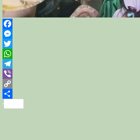
Facebook
Messenger
Twitter
WhatsApp
Telegram
Viber
Copy
Link
Share