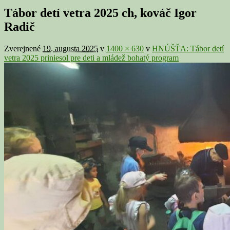
v
Tábor detí vetra 2025 ch, kováč Igor
galérii
Radič
Zverejnené
19. augusta 2025
v
1400 × 630
v
HNÚŠŤA: Tábor detí
vetra 2025 priniesol pre deti a mládež bohatý program