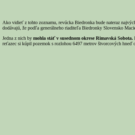
Ako vidieť z tohto zoznamu, revúcka Biedronka bude nateraz najvých
dodávajú, že podľa generálneho riaditeľa Biedronky Slovensko Macie
Jedna z nich by
mohla stáť v susednom okrese Rimavská Sobota.
P
reťazec si kúpil pozemok s rozlohou 6497 metrov štvorcových hneď opr