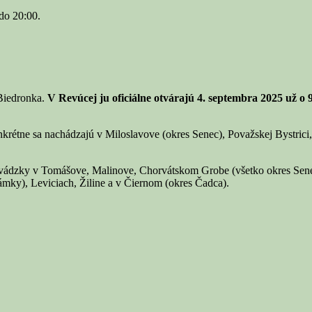
do 20:00.
Biedronka.
V Revúcej ju oficiálne otvárajú 4. septembra 2025
už
o 9
krétne sa nachádzajú v Miloslavove (okres Senec), Považskej Bystrici
revádzky v Tomášove, Malinove, Chorvátskom Grobe (všetko okres Sene
mky), Leviciach, Žiline a v Čiernom (okres Čadca).