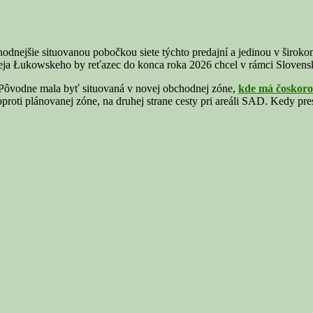
odnejšie situovanou pobočkou siete týchto predajní a jedinou v širok
ja Łukowskeho by reťazec do konca roka 2026 chcel v rámci Slovenska
ôvodne mala byť situovaná v novej obchodnej zóne,
kde má čoskoro
oti plánovanej zóne, na druhej strane cesty pri areáli SAD. Kedy presn