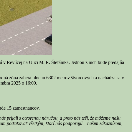
 Revúcej na Ulici M. R. Štefánika. Jednou z nich bude predajňa
dná zóna zaberá plochu 6302 metrov štvorcových a nachádza sa v
tembra 2025 o 16:00.
bude 15 zamestnancov.
ás prijali s otvorenou náručou, a preto nás teší, že môžeme našu
y som poďakovať všetkým, ktorí nás podporujú – našim zákazníkom,