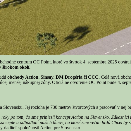
é centrum OC Point, ktoré vo štvrtok 4. septembra 2025 otvárajú v
v širokom okolí.
udú
obchody Action, Sinsay, DM Drogéria či CCC.
Celá nová obcho
júcej menšej nákupnej zóny. Oficiálne otvorenie OC Point bude 4. sep
a Slovensku. Jej rozloha je 730 metrov štvorcových a pracovať v nej 
roky po tom, čo sme priniesli koncept Action na Slovensko. Zákazníci n
m koncepte a odhodlaní našich tímov, na ktoré sme veľmi hrdí. Chcel b
y riaditeľ spoločnosti Action pre Slovensko.