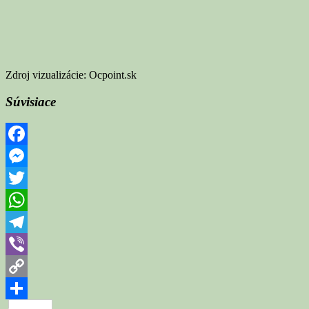
Zdroj vizualizácie: Ocpoint.sk
Súvisiace
Facebook
Messenger
Twitter
WhatsApp
Telegram
Viber
Copy