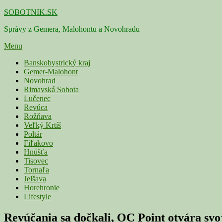
Skip
SOBOTNIK.SK
to
Správy z Gemera, Malohontu a Novohradu
content
Menu
Primárne
Banskobystrický kraj
Gemer-Malohont
menu
Novohrad
Rimavská Sobota
Lučenec
Revúca
Rožňava
Veľký Krtíš
Poltár
Fiľakovo
Hnúšťa
Tisovec
Tornaľa
Jelšava
Horehronie
Lifestyle
Revúčania sa dočkali, OC Point otvára svo