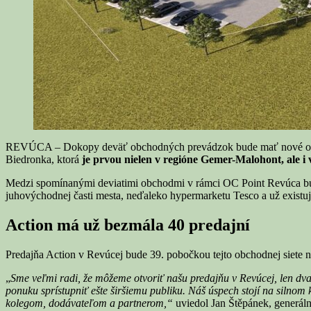
REVÚCA – Dokopy deväť obchodných prevádzok bude mať nové obchodn
Biedronka, ktorá
je prvou nielen v regióne Gemer-Malohont, ale i 
Medzi spomínanými deviatimi obchodmi v rámci OC Point Revúca b
juhovýchodnej časti mesta, neďaleko hypermarketu Tesco a už existu
Action má už bezmála 40 predajní
Predajňa Action v Revúcej bude 39. pobočkou tejto obchodnej siete n
„
Sme veľmi radi, že môžeme otvoriť našu predajňu v Revúcej, len dva 
ponuku sprístupniť ešte širšiemu publiku. Náš úspech stojí na silno
kolegom, dodávateľom a partnerom,“
uviedol Jan Štěpánek, generáln