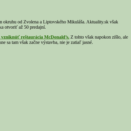
om okruhu od Zvolena a Liptovského Mikuláša. Aktuality.sk však
 otvoriť až 50 predajní.
 vzniknúť reštaurácia McDonald’s.
Z tohto však napokon zišlo, ale
e sa tam však začne výstavba, nie je zatiaľ jasné.