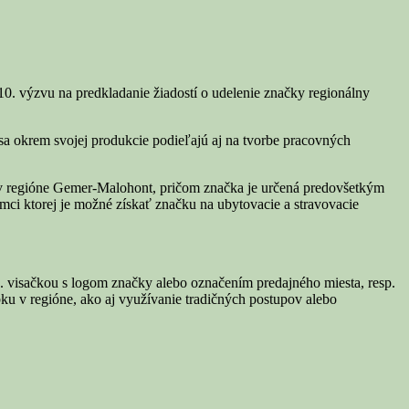
výzvu na predkladanie žiadostí o udelenie značky regionálny
 sa okrem svojej produkcie podieľajú aj na tvorbe pracovných
ou v regióne Gemer-Malohont, pričom značka je určená predovšetkým
ámci ktorej je možné získať značku na ubytovacie a stravovacie
p. visačkou s logom značky alebo označením predajného miesta, resp.
ku v regióne, ako aj využívanie tradičných postupov alebo