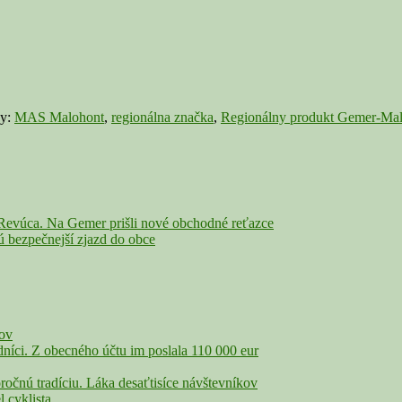
ky:
MAS Malohont
,
regionálna značka
,
Regionálny produkt Gemer-Ma
evúca. Na Gemer prišli nové obchodné reťazce
bezpečnejší zjazd do obce
čov
íci. Z obecného účtu im poslala 110 000 eur
nú tradíciu. Láka desaťtisíce návštevníkov
cyklista