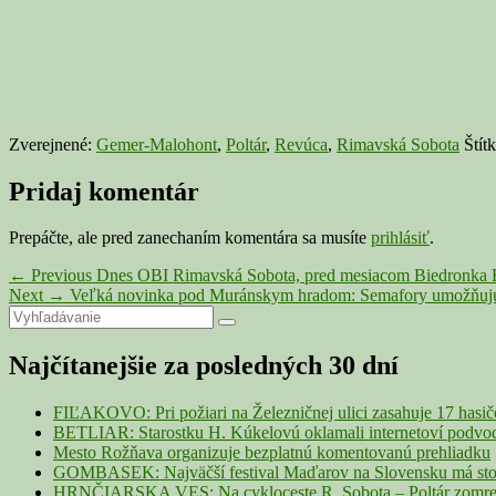
Zverejnené:
Gemer-Malohont
,
Poltár
,
Revúca
,
Rimavská Sobota
Štít
Pridaj komentár
Prepáčte, ale pred zanechaním komentára sa musíte
prihlásiť
.
Navigácia
Previous
←
Previous
Dnes OBI Rimavská Sobota, pred mesiacom Biedronka R
Next
post:
Next
→
Veľká novinka pod Muránskym hradom: Semafory umožňujú 
v
Primary
Search
post:
Search
článku
for:
Sidebar
Najčítanejšie za posledných 30 dní
Widget
Area
FIĽAKOVO: Pri požiari na Železničnej ulici zasahuje 17 hasi
BETLIAR: Starostku H. Kúkelovú oklamali internetoví podvodn
Mesto Rožňava organizuje bezplatnú komentovanú prehliadku
GOMBASEK: Najväčší festival Maďarov na Slovensku má storoč
HRNČIARSKA VES: Na cykloceste R. Sobota – Poltár zomrel 