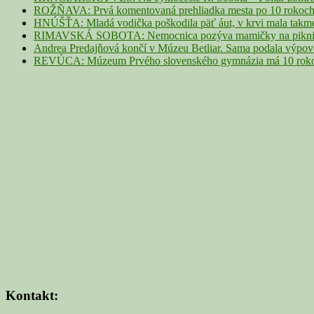
ROŽŇAVA: Prvá komentovaná prehliadka mesta po 10 rokoch p
HNÚŠŤA: Mladá vodička poškodila päť áut, v krvi mala takme
RIMAVSKÁ SOBOTA: Nemocnica pozýva mamičky na piknik z
Andrea Predajňová končí v Múzeu Betliar. Sama podala výpo
REVÚCA: Múzeum Prvého slovenského gymnázia má 10 rokov. 
Kontakt: