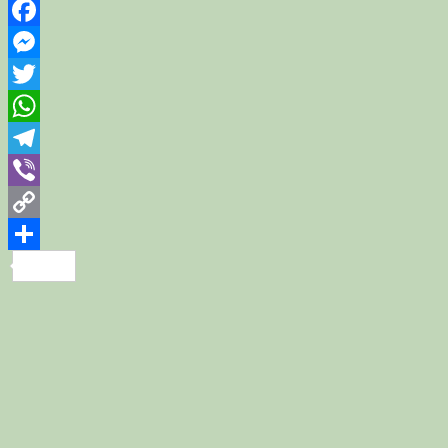
Facebook
Messenger
Twitter
WhatsApp
Telegram
Viber
Copy
Link
Share