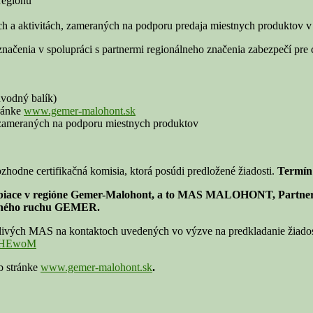
regiónu
ch a aktivitách, zameraných na podporu predaja miestnych produktov v 
enia v spolupráci s partnermi regionálneho značenia zabezpečí pre 
úvodný balík)
tránke
www.gemer-malohont.sk
ce zameraných na podporu miestnych produktov
hodne certifikačná komisia, ktorá posúdi predložené žiadosti.
Termín 
ôsobiace v regióne Gemer-Malohont, a to MAS MALOHONT, Partne
ovného ruchu GEMER.
otlivých MAS na kontaktoch uvedených vo výzve na predkladanie žiados
/4mHEwoM
b stránke
www.gemer-malohont.sk
.