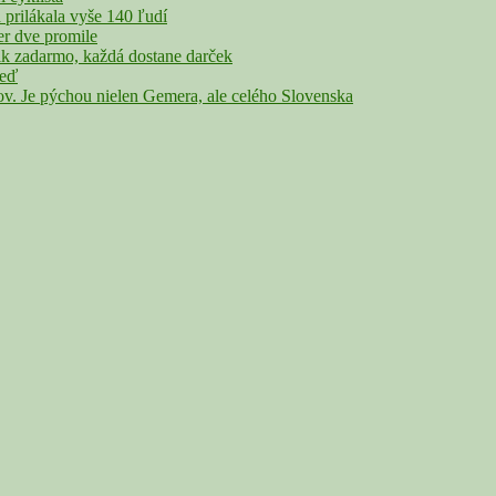
rilákala vyše 140 ľudí
r dve promile
adarmo, každá dostane darček
veď
Je pýchou nielen Gemera, ale celého Slovenska