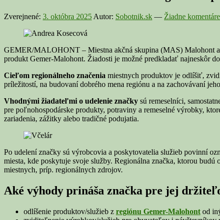
Zverejnené:
3. októbra 2025
Autor:
Sobotnik.sk
—
Žiadne komentáre
GEMER/MALOHONT – Miestna akčná skupina (MAS) Malohont ako koord
produkt Gemer-Malohont. Žiadosti je možné predkladať najneskôr do
Cieľom regionálneho značenia
miestnych produktov je odlíšiť, zvid
príležitostí, na budovaní dobrého mena regiónu a na zachovávaní jeho t
Vhodnými žiadateľmi o udelenie značky
sú remeselníci, samostatn
pre poľnohospodárske produkty, potraviny a remeselné výrobky, ktoré 
zariadenia, zážitky alebo tradičné podujatia.
Po udelení značky sú výrobcovia a poskytovatelia služieb povinní oz
miesta, kde poskytuje svoje služby. Regionálna značka, ktorou budú
miestnych, príp. regionálnych zdrojov.
Aké výhody prináša značka pre jej držiteľ
odlíšenie produktov/služieb z
regiónu Gemer-Malohont
od in