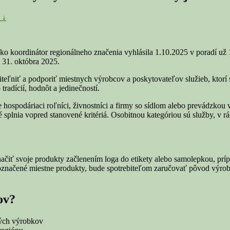
 ↓
inátor regionálneho značenia vyhlásila 1.10.2025 v poradí už 10. 
 31. októbra 2025.
iteľniť a podporiť miestnych výrobcov a poskytovateľov služieb, ktorí
radícií, hodnôt a jedinečností.
e hospodáriaci roľníci, živnostníci a firmy so sídlom alebo prevádzk
splnia vopred stanovené kritériá. Osobitnou kategóriou sú služby, v r
načiť svoje produkty začlenením loga do etikety alebo samolepkou, prí
 označené miestne produkty, bude spotrebiteľom zaručovať pôvod výrob
ov?
ých výrobkov