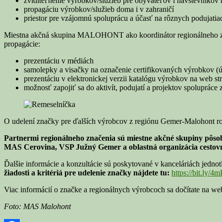
zviditeľnenie výrobkov/služieb pre obyvateľov i návštevníkov 
propagáciu výrobkov/služieb doma i v zahraničí
priestor pre vzájomnú spoluprácu a účasť na rôznych podujatia
Miestna akčná skupina MALOHONT ako koordinátor regionálneho znač
propagácie:
prezentáciu v médiách
samolepky a visačky na označenie certifikovaných výrobkov (
prezentáciu v elektronickej verzii katalógu výrobkov na web s
možnosť zapojiť sa do aktivít, podujatí a projektov spoluprá
O udelení značky pre ďalších výrobcov z regiónu Gemer-Malohont roz
Partnermi regionálneho značenia sú miestne akčné skupiny p
MAS Cerovina, VSP Južný Gemer a oblastná organizácia cest
Ďalšie informácie a konzultácie sú poskytované v kanceláriách jedn
žiadosti a kritériá pre udelenie značky nájdete tu:
https://bit.ly
Viac informácií o značke a regionálnych výrobcoch sa dočítate na we
Foto: MAS Malohont