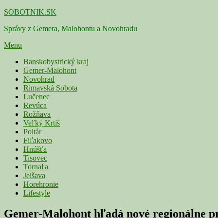
Skip
SOBOTNIK.SK
to
Správy z Gemera, Malohontu a Novohradu
content
Menu
Primárne
Banskobystrický kraj
Gemer-Malohont
menu
Novohrad
Rimavská Sobota
Lučenec
Revúca
Rožňava
Veľký Krtíš
Poltár
Fiľakovo
Hnúšťa
Tisovec
Tornaľa
Jelšava
Horehronie
Lifestyle
Gemer-Malohont hľadá nové regionálne pro