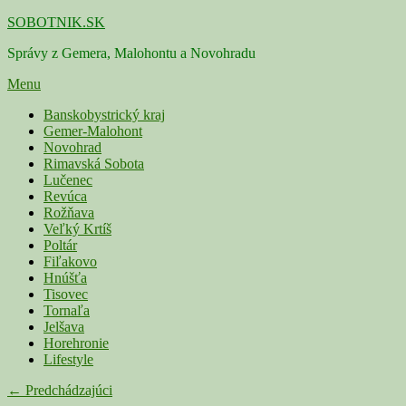
Skip
SOBOTNIK.SK
to
Správy z Gemera, Malohontu a Novohradu
content
Menu
Primárne
Banskobystrický kraj
Gemer-Malohont
menu
Novohrad
Rimavská Sobota
Lučenec
Revúca
Rožňava
Veľký Krtíš
Poltár
Fiľakovo
Hnúšťa
Tisovec
Tornaľa
Jelšava
Horehronie
Lifestyle
Navigácia
← Predchádzajúci