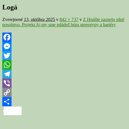
v
Logá
galérii
Zverejnené
13. októbra 2025
v
842 × 737
v
Z Hnúšte zaznelo silné
posolstvo. Projekt Aj my sme mládež búra stereotypy a bariéry
Facebook
Messenger
Twitter
WhatsApp
Telegram
Viber
Copy
Link
Share