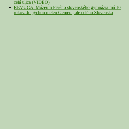
celá ulica (VIDEO)
REVÚCA: Múzeum Prvého slovenského gymnázia má 10
rokov. Je pýchou nielen Gemera, ale celého Slovenska