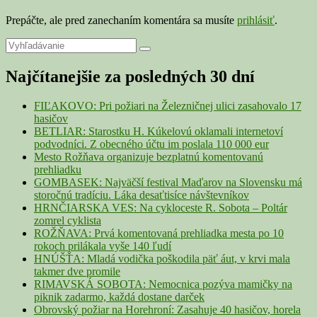
Prepáčte, ale pred zanechaním komentára sa musíte
prihlásiť
.
Primary
Search
Search
for:
Sidebar
Najčítanejšie za posledných 30 dní
Widget
Area
FIĽAKOVO: Pri požiari na Železničnej ulici zasahovalo 17
hasičov
BETLIAR: Starostku H. Kúkelovú oklamali internetoví
podvodníci. Z obecného účtu im poslala 110 000 eur
Mesto Rožňava organizuje bezplatnú komentovanú
prehliadku
GOMBASEK: Najväčší festival Maďarov na Slovensku má
storočnú tradíciu. Láka desaťtisíce návštevníkov
HRNČIARSKA VES: Na cykloceste R. Sobota – Poltár
zomrel cyklista
ROŽŇAVA: Prvá komentovaná prehliadka mesta po 10
rokoch prilákala vyše 140 ľudí
HNÚŠŤA: Mladá vodička poškodila päť áut, v krvi mala
takmer dve promile
RIMAVSKÁ SOBOTA: Nemocnica pozýva mamičky na
piknik zadarmo, každá dostane darček
Obrovský požiar na Horehroní: Zasahuje 40 hasičov, horela