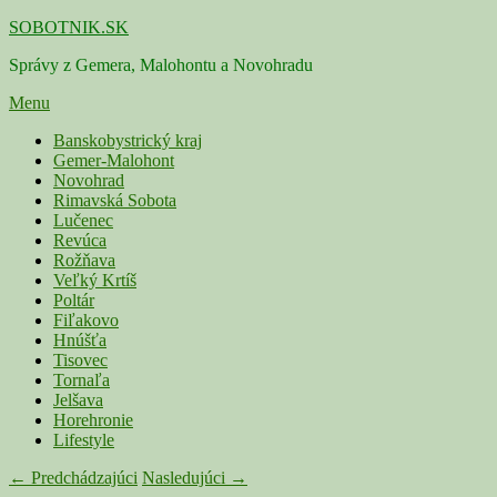
Skip
SOBOTNIK.SK
to
Správy z Gemera, Malohontu a Novohradu
content
Menu
Primárne
Banskobystrický kraj
Gemer-Malohont
menu
Novohrad
Rimavská Sobota
Lučenec
Revúca
Rožňava
Veľký Krtíš
Poltár
Fiľakovo
Hnúšťa
Tisovec
Tornaľa
Jelšava
Horehronie
Lifestyle
Navigácia
← Predchádzajúci
Nasledujúci →