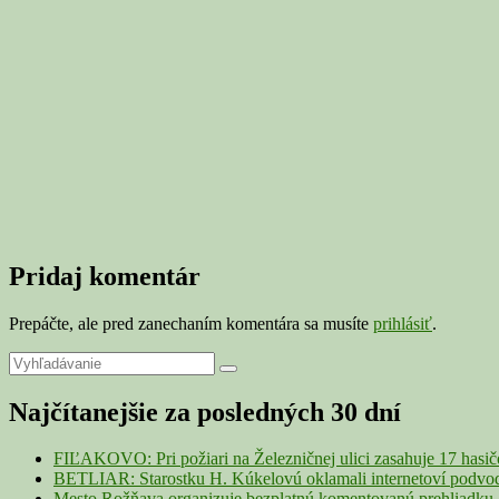
Pridaj komentár
Prepáčte, ale pred zanechaním komentára sa musíte
prihlásiť
.
Primary
Search
Search
for:
Sidebar
Najčítanejšie za posledných 30 dní
Widget
Area
FIĽAKOVO: Pri požiari na Železničnej ulici zasahuje 17 hasi
BETLIAR: Starostku H. Kúkelovú oklamali internetoví podvodn
Mesto Rožňava organizuje bezplatnú komentovanú prehliadku