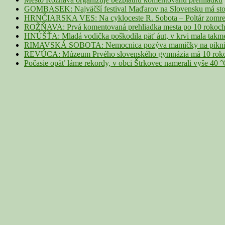
GOMBASEK: Najväčší festival Maďarov na Slovensku má storoč
HRNČIARSKA VES: Na cykloceste R. Sobota – Poltár zomrel 
ROŽŇAVA: Prvá komentovaná prehliadka mesta po 10 rokoch p
HNÚŠŤA: Mladá vodička poškodila päť áut, v krvi mala takme
RIMAVSKÁ SOBOTA: Nemocnica pozýva mamičky na piknik z
REVÚCA: Múzeum Prvého slovenského gymnázia má 10 rokov. 
Počasie opäť láme rekordy, v obci Štrkovec namerali vyše 40 