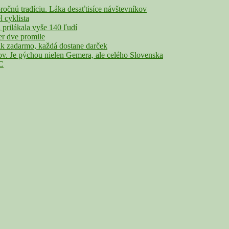
nú tradíciu. Láka desaťtisíce návštevníkov
cyklista
rilákala vyše 140 ľudí
r dve promile
adarmo, každá dostane darček
Je pýchou nielen Gemera, ale celého Slovenska
°C