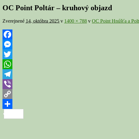
v
OC Point Poltár – kruhový objazd
galérii
Zverejnené
14. októbra 2025
v
1400 × 788
v
OC Point Hnúšťa a Polt
Facebook
Messenger
Twitter
WhatsApp
Telegram
Viber
Copy
Link
Share