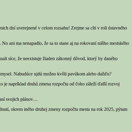
ich dní uverejnené v celom rozsahu! Zrejme sa cíti v roli ústavného
. No ani ma nenapadlo, že sa to stane aj na rokovaní nášho mestského
nali síce, že neexistuje žiaden zákonný dôvod, ktorý by daného
e výmysel. Nabudúce ujdú možno kvôli pavúkom alebo dažďu?
ako je napríklad druhá zmena rozpočtu od čoho záleží ďalší rozvoj
vaní svojich plánov…
zhodnutí, okrem iného druhej zmeny rozpočtu mesta na rok 2025, pýtam