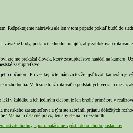
em: Rešpektujeme nahrávku ale len v tom prípade pokiaľ budú do siedm
vať závažné body, poslanci jednoducho ujdú, aby zablokovali rokovanie
vi zrejme prekážal človek, ktorý zastupiteľstvo natáčal na kameru. Uz
estské zastupiteľstvo.
a jeho občanom. Pri všetkej úcte mám za to, že ujsť kvôli kamerám j
ležité rozhodnutia. Mali sme totiž rokovať o podstatných veciach mesta, 
 leží v žalúdku a ich jediným cieľom je len brzdiť primátora v realizo
ia mestského zastupiteľstva a tým ste zabránili prijatiu dôležitých ro
ie? Má na to ústavné právo, len aby ste na to nezabudli!
n trištvrte hodiny, spor o natáčanie vyústil do odchodu poslancov