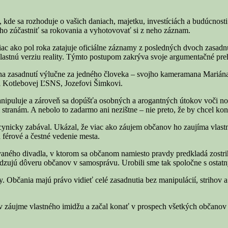
kde sa rozhoduje o vašich daniach, majetku, investíciách a budúcnost
ho zúčastniť sa rokovania a vyhotovovať si z neho záznam.
ž viac ako pol roka zatajuje oficiálne záznamy z posledných dvoch zas
lastnú verziu reality. Týmto postupom zakrýva svoje argumentačné pre
 na zasadnutí výlučne za jedného človeka – svojho kameramana Mariána
 Kotlebovej ĽSNS, Jozefovi Šimkovi.
manipuluje a zároveň sa dopúšťa osobných a arogantných útokov voči n
tranám. A nebolo to zadarmo ani nezištne – nie preto, že by chcel kona
ene cynicky zabával. Ukázal, že viac ako záujem občanov ho zaujíma vla
férové a čestné vedenie mesta.
ého divadla, v ktorom sa občanom namiesto pravdy predkladá zostrihan
škodzujú dôveru občanov v samosprávu. Urobili sme tak spoločne s ostat
. Občania majú právo vidieť celé zasadnutia bez manipulácií, strihov 
v záujme vlastného imidžu a začal konať v prospech všetkých občanov