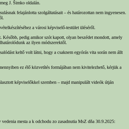
k meg J. Šimko oldalán.
ulásnak felajánlotta szolgáltatásait – és határozottan nem ingyenesen.
ől.
telkészítéséhez a városi képviselő-testület üléséről.
t. Később, pedig amikor szót kapott, olyan beszédet mondott, amely
elhatárolódunk az ilyen módszerektől.
lódást keltő volt látni, hogy a csaknem egyórás vita során nem állt
 Amennyiben ez élő közvetítés formájában nem kivitelezhető, kérjük a
lasztott képviselőkkel szemben – majd manipulált videók útján
y vedenia mesta a k odchodu zo zasadnutia MsZ dňa 30.9.2025: