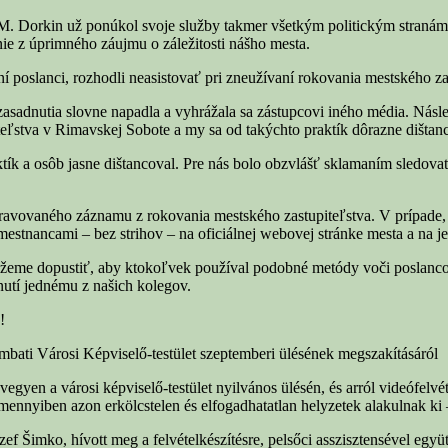
e M. Dorkin už ponúkol svoje služby takmer všetkým politickým straná
ie z úprimného záujmu o záležitosti nášho mesta.
ní poslanci, rozhodli neasistovať pri zneužívaní rokovania mestského 
adnutia slovne napadla a vyhrážala sa zástupcovi iného média. Násled
teľstva v Rimavskej Sobote a my sa od takýchto praktík dôrazne dištan
k a osôb jasne dištancoval. Pre nás bolo obzvlášť sklamaním sledovať,
ravovaného záznamu z rokovania mestského zastupiteľstva. V prípade,
tnancami – bez strihov – na oficiálnej webovej stránke mesta a na j
môžeme dopustiť, aby ktokoľvek používal podobné metódy voči poslanc
nutí jednému z našich kolegov.
!
ombati Városi Képviselő-testület szeptemberi ülésének megszakításáról
vegyen a városi képviselő-testület nyilvános ülésén, és arról videófelvé
, amennyiben azon erkölcstelen és elfogadhatatlan helyzetek alakulnak
ef Šimko, hívott meg a felvételkészítésre, pelsőci asszisztensével együ