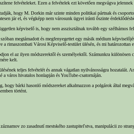
észítene felvételeket. Ezen a felvételek ezt követően megvágva jelenne
tudják, hogy M. Dorkin már szinte minden politikai pártnak és csoportos
ntesen jár el, és végképp nem városunk ügyei iránti őszinte érdeklődésb
getlen képviselő is, hogy nem asszisztálnak tovább egy szélhámos felvé
őtt szóban megtámadott és megfenyegettet egy másik médium képviselőjé
ye a rimaszombati Városi Képviselő-testület ülésén, és mi határozottan 
ódjon el az ilyen módszerektől és személyektől. Számunkra különösen csa
mére kelt.
 ülésének teljes felvételét és annak vágatlan nyilvánosságra hozatalát.
özzé a város hivatalos honlapján és YouTube-csatornáján.
g, hogy bárki hasonló módszereket alkalmazzon a polgárok által megvá
zemben történt.
záznamov zo zasadnutí mestského zastupiteľstva, manipulácii zo stran