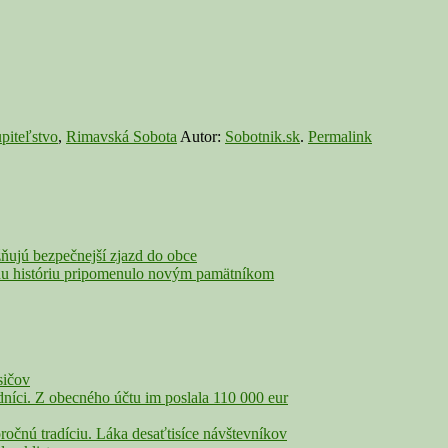
piteľstvo
,
Rimavská Sobota
Autor:
Sobotnik.sk
.
Permalink
jú bezpečnejší zjazd do obce
nu históriu pripomenulo novým pamätníkom
sičov
íci. Z obecného účtu im poslala 110 000 eur
nú tradíciu. Láka desaťtisíce návštevníkov