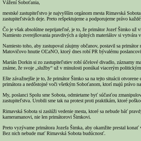
Vážení Soboťania,
mestské zastupiteľstvo je najvyšším orgánom mesta Rimavská Sobota, 
zastupiteľstvách deje. Preto rešpektujeme a podporujeme právo každé
Čo je však absolútne neprijateľné, je to, že primátor Jozef Šimko u
Namiesto zverejňovania pravdivých a úplných materiálov si vytvára v
Namiesto toho, aby zastupoval záujmy občanov, postavil sa primátor
Matovičovo hnutie OĽaNO, ktorý dnes robí PR bývalému poslancovi
Marián Dorkin si zo zastupiteľstiev robí účelové divadlo, záznamy 
známe, že svoje „služby“ už v minulosti ponúkal viacerým politickým s
Ešte závažnejšie je to, že primátor Šimko sa na tejto situácii otvor
primátora a nedôstojné voči všetkým Soboťanom, ktorí majú právo na 
My, poslanci Spolu sme Sobota, odmietame byť súčasťou zmanipulovan
zastupiteľstva. Urobili sme tak na protest proti praktikám, ktoré po
Rimavská Sobota si zaslúži vedenie mesta, ktoré sa nebude báť pravdy
kameramanovi, nie len primátorovi Šimkovi.
Preto vyzývame primátora Jozefa Šimka, aby okamžite prestal konať 
Bez nich nebude mať Rimavská Sobota budúcnosť.