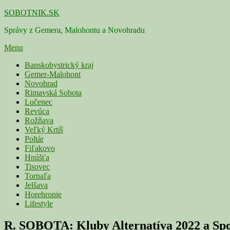
Skip
SOBOTNIK.SK
to
Správy z Gemera, Malohontu a Novohradu
content
Menu
Primárne
Banskobystrický kraj
Gemer-Malohont
menu
Novohrad
Rimavská Sobota
Lučenec
Revúca
Rožňava
Veľký Krtíš
Poltár
Fiľakovo
Hnúšťa
Tisovec
Tornaľa
Jelšava
Horehronie
Lifestyle
R. SOBOTA: Kluby Alternatíva 2022 a Spol