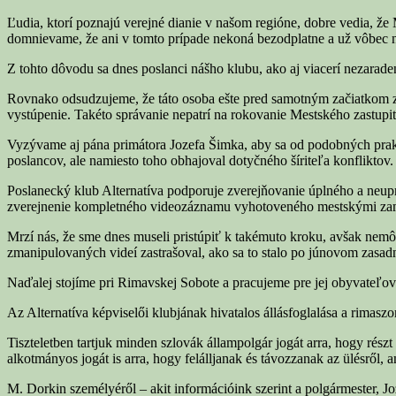
Ľudia, ktorí poznajú verejné dianie v našom regióne, dobre vedia, ž
domnievame, že ani v tomto prípade nekoná bezodplatne a už vôbec n
Z tohto dôvodu sa dnes poslanci nášho klubu, ako aj viacerí nezarade
Rovnako odsudzujeme, že táto osoba ešte pred samotným začiatkom zas
vystúpenie. Takéto správanie nepatrí na rokovanie Mestského zastupi
Vyzývame aj pána primátora Jozefa Šimka, aby sa od podobných praktí
poslancov, ale namiesto toho obhajoval dotyčného šíriteľa konfliktov.
Poslanecký klub Alternatíva podporuje zverejňovanie úplného a neup
zverejnenie kompletného videozáznamu vyhotoveného mestskými zames
Mrzí nás, že sme dnes museli pristúpiť k takémuto kroku, avšak ne
zmanipulovaných videí zastrašoval, ako sa to stalo po júnovom zasad
Naďalej stojíme pri Rimavskej Sobote a pracujeme pre jej obyvateľov
Az Alternatíva képviselői klubjának hivatalos állásfoglalása a rimasz
Tiszteletben tartjuk minden szlovák állampolgár jogát arra, hogy részt 
alkotmányos jogát is arra, hogy felálljanak és távozzanak az ülésről
M. Dorkin személyéről – akit információink szerint a polgármester, Joz