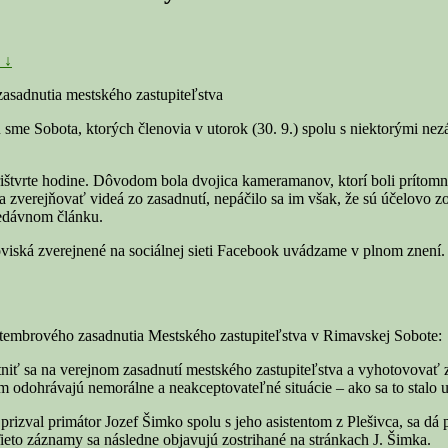
 ↓
 sme Sobota, ktorých členovia v utorok (30. 9.) spolu s niektorými ne
rištvrte hodine. Dôvodom bola dvojica kameramanov, ktorí boli prítomní
a zverejňovať videá zo zasadnutí, nepáčilo sa im však, že sú účelovo z
nedávnom článku.
oviská zverejnené na sociálnej sieti Facebook uvádzame v plnom znení.
eptembrového zasadnutia Mestského zastupiteľstva v Rimavskej Sobote:
tniť sa na verejnom zasadnutí mestského zastupiteľstva a vyhotovova
ňom odohrávajú nemorálne a neakceptovateľné situácie – ako sa to stalo
izval primátor Jozef Šimko spolu s jeho asistentom z Plešivca, sa dá po
ieto záznamy sa následne objavujú zostrihané na stránkach J. Šimka.