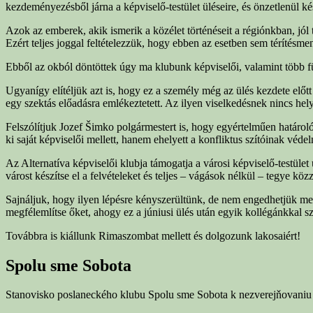
kezdeményezésből járna a képviselő-testület üléseire, és önzetlenül k
Azok az emberek, akik ismerik a közélet történéseit a régiónkban, jól 
Ezért teljes joggal feltételezzük, hogy ebben az esetben sem térítésme
Ebből az okból döntöttek úgy ma klubunk képviselői, valamint több füg
Ugyanígy elítéljük azt is, hogy ez a személy még az ülés kezdete el
egy szektás előadásra emlékeztetett. Az ilyen viselkedésnek nincs hel
Felszólítjuk Jozef Šimko polgármestert is, hogy egyértelműen határol
ki saját képviselői mellett, hanem ehelyett a konfliktus szítóinak védel
Az Alternatíva képviselői klubja támogatja a városi képviselő-testület
várost készítse el a felvételeket és teljes – vágások nélkül – tegye k
Sajnáljuk, hogy ilyen lépésre kényszerültünk, de nem engedhetjük me
megfélemlítse őket, ahogy ez a júniusi ülés után egyik kollégánkkal s
Továbbra is kiállunk Rimaszombat mellett és dolgozunk lakosaiért!
Spolu sme Sobota
Stanovisko poslaneckého klubu Spolu sme Sobota k nezverejňovaniu 