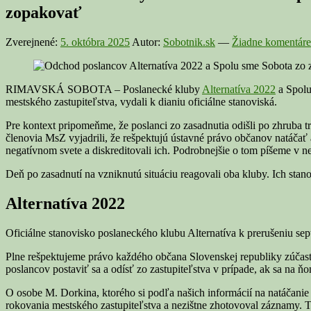
zopakovať
Zverejnené:
5. októbra 2025
Autor:
Sobotnik.sk
—
Žiadne komentáre
RIMAVSKÁ SOBOTA – Poslanecké kluby
Alternatíva 2022
a Spolu
mestského zastupiteľstva, vydali k dianiu oficiálne stanoviská.
Pre kontext pripomeňme, že poslanci zo zasadnutia odišli po zhruba t
členovia MsZ vyjadrili, že rešpektujú ústavné právo občanov natáčať 
negatívnom svete a diskreditovali ich. Podrobnejšie o tom píšeme v 
Deň po zasadnutí na vzniknutú situáciu reagovali oba kluby. Ich stan
Alternatíva 2022
Oficiálne stanovisko poslaneckého klubu Alternatíva k prerušeniu s
Plne rešpektujeme právo každého občana Slovenskej republiky zúčas
poslancov postaviť sa a odísť zo zastupiteľstva v prípade, ak sa na 
O osobe M. Dorkina, ktorého si podľa našich informácií na natáčanie pr
rokovania mestského zastupiteľstva a nezištne zhotovoval záznamy. T