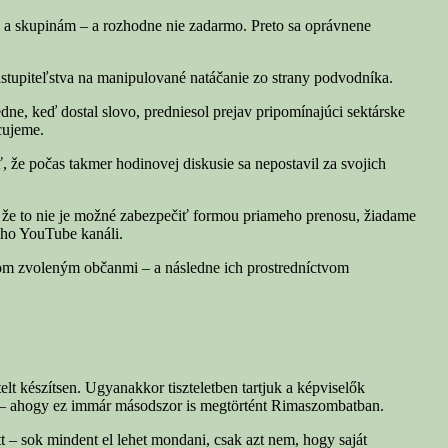
m a skupinám – a rozhodne nie zadarmo. Preto sa oprávnene
zastupiteľstva na manipulované natáčanie zo strany podvodníka.
ne, keď dostal slovo, predniesol prejav pripomínajúci sektárske
cujeme.
 že počas takmer hodinovej diskusie sa nepostavil za svojich
 že to nie je možné zabezpečiť formou priameho prenosu, žiadame
eho YouTube kanáli.
om zvoleným občanmi – a následne ich prostredníctvom
telt készítsen. Ugyanakkor tiszteletben tartjuk a képviselők
 ki – ahogy ez immár másodszor is megtörtént Rimaszombatban.
tt – sok mindent el lehet mondani, csak azt nem, hogy saját