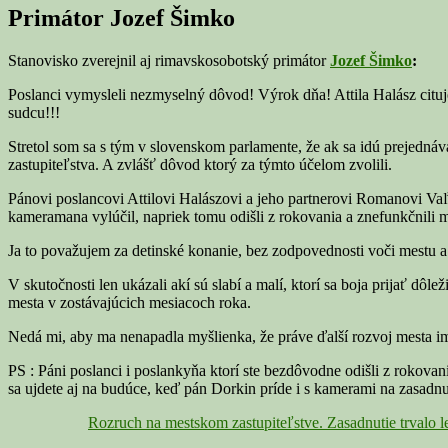
Primátor Jozef Šimko
Stanovisko zverejnil aj rimavskosobotský primátor
Jozef Šimko
:
Poslanci vymysleli nezmyselný dôvod! Výrok dňa! Attila Halász cituj
sudcu!!!
Stretol som sa s tým v slovenskom parlamente, že ak sa idú prejedná
zastupiteľstva. A zvlášť dôvod ktorý za týmto účelom zvolili.
Pánovi poslancovi Attilovi Halászovi a jeho partnerovi Romanovi Vaľo
kameramana vylúčil, napriek tomu odišli z rokovania a znefunkčnili m
Ja to považujem za detinské konanie, bez zodpovednosti voči mestu 
V skutočnosti len ukázali akí sú slabí a malí, ktorí sa boja prijať dô
mesta v zostávajúcich mesiacoch roka.
Nedá mi, aby ma nenapadla myšlienka, že práve ďalší rozvoj mesta im
PS : Páni poslanci i poslankyňa ktorí ste bezdôvodne odišli z rokovan
sa ujdete aj na budúce, keď pán Dorkin príde i s kamerami na zasadnut
Rozruch na mestskom zastupiteľstve. Zasadnutie trvalo le