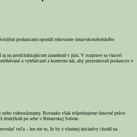
závislými poslancami opustili rokovanie rimavskosobotského
 aj na predchádzajúcom zasadnutí v júni. V rozprave sa viacerí
ostrihávané a vytrhávané z kontextu tak, aby prezentovali poslancov v
ť z neho videozáznamy. Rovnako však rešpektujeme ústavné právo
 už druhýkrát po sebe v Rimavskej Sobote.
vedať veľa – len nie to, že by z vlastnej iniciatívy chodil na