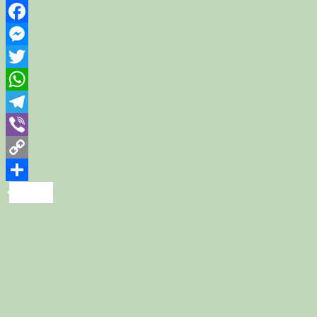
Facebook
Messenger
Twitter
WhatsApp
Telegram
Viber
Copy
Link
Share