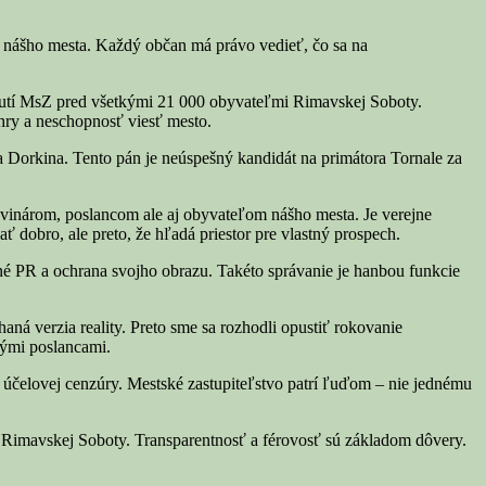
i nášho mesta. Každý občan má právo vedieť, čo sa na
adnutí MsZ pred všetkými 21 000 obyvateľmi Rimavskej Soboty.
hry a neschopnosť viesť mesto.
 Dorkina. Tento pán je neúspešný kandidát na primátora Tornale za
ovinárom, poslancom ale aj obyvateľom nášho mesta. Je verejne
ť dobro, ale preto, že hľadá priestor pre vlastný prospech.
stné PR a ochrana svojho obrazu. Takéto správanie je hanbou funkcie
á verzia reality. Preto sme sa rozhodli opustiť rokovanie
nými poslancami.
a účelovej cenzúry. Mestské zastupiteľstvo patrí ľuďom – nie jednému
 Rimavskej Soboty. Transparentnosť a férovosť sú základom dôvery.