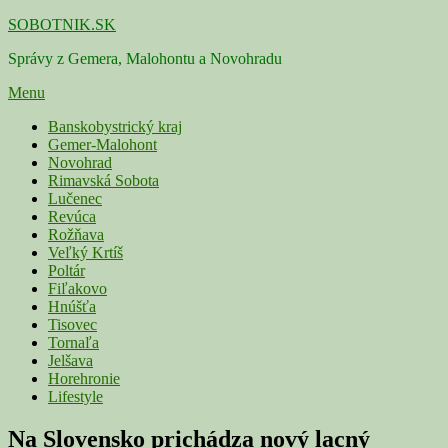
Skip
SOBOTNIK.SK
to
Správy z Gemera, Malohontu a Novohradu
content
Menu
Primárne
Banskobystrický kraj
Gemer-Malohont
menu
Novohrad
Rimavská Sobota
Lučenec
Revúca
Rožňava
Veľký Krtíš
Poltár
Fiľakovo
Hnúšťa
Tisovec
Tornaľa
Jelšava
Horehronie
Lifestyle
Na Slovensko prichádza nový lacný