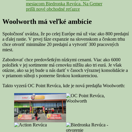
mesiacom Biedronka Revúca. Na Gemer
prišli nové obchodné reťazce
Woolworth má veľké ambície
Spoločnosť uvádza, že po celej Európe má už viac ako 800 predajní
a ďalej rastie. V prvej fáze expanzie na slovenskom a českom trhu
chce otvoriť minimálne 20 predajní a vytvoriť 300 pracovných
miest.
Zabodovať chce predovšetkým nízkymi cenami. Viac ako 6000
položiek v jej sortimente má cenovku nižšiu ako tri eurá. Je však
otázne, ako sa jej bude u nás dariť v časoch výraznej konsolidácie a
v priamom súboji s pomerne širokou konkurenciou.
Takto vyzerá OC Point Revúca, kde je nová predajňa Woolworth: