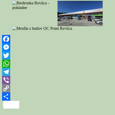
Facebook
Messenger
Twitter
WhatsApp
Telegram
Viber
Copy
Link
Share