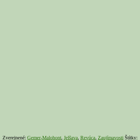
Zverejnené:
Gemer-Malohont
,
Jelšava
,
Revúca
,
Zaujímavosti
Štítky: