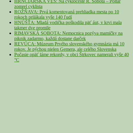
HRNČIARSKA VES: Na cykloceste R. Sobota – Poltár
zomrel cyklista
ROŽŇAVA: Prvá komentovaná prehliadka mesta po 10
rokoch prilákala vyše 140 ľudí
HNÚŠŤA: Mladá vodička poškodila päť áut, v krvi mala
takmer dve promile
RIMAVSKÁ SOBOTA: Nemocnica pozýva mamičky na
piknik zadarmo, každá dostane darček
REVÚCA: Múzeum Prvého slovenského gymnázia má 10
rokov. Je pýchou nielen Gemera, ale celého Slovenska
Počasie opäť láme rekordy, v obci Štrkovec namerali vyše 40
°C