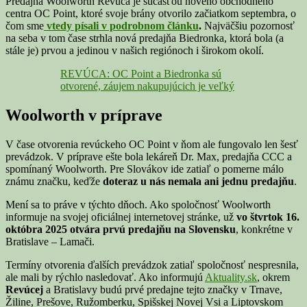
Predajňa Woolworth Revúca je súčasťou nového obchodného
centra OC Point, ktoré svoje brány otvorilo začiatkom septembra, o
čom sme
vtedy písali v podrobnom článku
.
Najväčšiu pozornosť
na seba v tom čase strhla nová predajňa Biedronka, ktorá bola (a
stále je) prvou a jedinou v našich regiónoch i širokom okolí.
REVÚCA: OC Point a Biedronka sú
otvorené, záujem nakupujúcich je veľký
Woolworth v príprave
V čase otvorenia revúckeho OC Point v ňom ale fungovalo len šesť
prevádzok. V príprave ešte bola lekáreň Dr. Max, predajňa CCC a
spomínaný Woolworth. Pre Slovákov ide zatiaľ o pomerne málo
známu značku, keďže
doteraz u nás nemala ani jednu predajňu
.
Mení sa to práve v týchto dňoch. Ako spoločnosť Woolworth
informuje na svojej oficiálnej internetovej stránke, už
vo štvrtok 16.
októbra 2025 otvára prvú predajňu na Slovensku
, konkrétne v
Bratislave – Lamači.
Termíny otvorenia ďalších prevádzok zatiaľ spoločnosť nespresnila,
ale mali by rýchlo nasledovať. Ako informujú
Aktuality.sk
, okrem
Revúcej
a Bratislavy budú prvé predajne tejto značky v Trnave,
Žiline, Prešove, Ružomberku, Spišskej Novej Vsi a Liptovskom