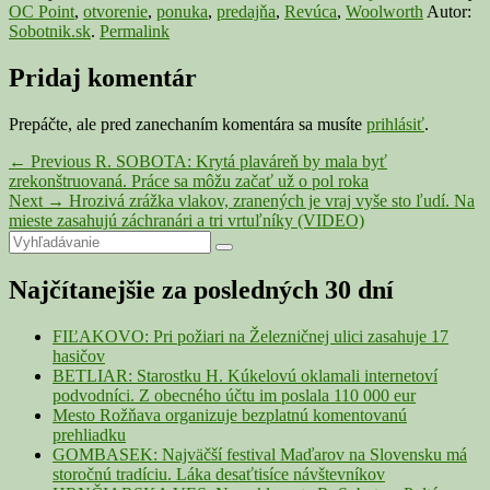
OC Point
,
otvorenie
,
ponuka
,
predajňa
,
Revúca
,
Woolworth
Autor:
Sobotnik.sk
.
Permalink
Pridaj komentár
Prepáčte, ale pred zanechaním komentára sa musíte
prihlásiť
.
Navigácia
Previous
←
Previous
R. SOBOTA: Krytá plaváreň by mala byť
post:
zrekonštruovaná. Práce sa môžu začať už o pol roka
v
Next
Next
→
Hrozivá zrážka vlakov, zranených je vraj vyše sto ľudí. Na
článku
post:
mieste zasahujú záchranári a tri vrtuľníky (VIDEO)
Primary
Search
Search
for:
Sidebar
Najčítanejšie za posledných 30 dní
Widget
Area
FIĽAKOVO: Pri požiari na Železničnej ulici zasahuje 17
hasičov
BETLIAR: Starostku H. Kúkelovú oklamali internetoví
podvodníci. Z obecného účtu im poslala 110 000 eur
Mesto Rožňava organizuje bezplatnú komentovanú
prehliadku
GOMBASEK: Najväčší festival Maďarov na Slovensku má
storočnú tradíciu. Láka desaťtisíce návštevníkov