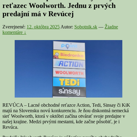
reťazec Woolworth. Jednu z prvých
predajní má v Revúcej
Zverejnené:
12. októbra 2025
Autor:
Sobotnik.sk
—
Žiadne
komentáre ↓
REVÚCA – Lacné obchodné reťazce Action, Tedi, Sinsay či KiK
majú na Slovensku novú konkurenciu. Je ňou diskontná nemecká
sieť Woolworth, ktorá v októbri začína otvárať svoje predajne v
našej krajine. Medzi prvými mestami, kde začne pôsobiť, je i
Revúca.