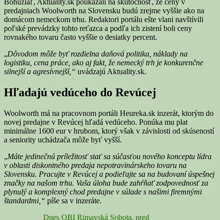
Bohužiaľ, Aktuality.sk poukázali na skutočnosť, že ceny v
predajniach Woolworth na Slovensku budú zrejme vyššie ako na
domácom nemeckom trhu. Redaktori portálu ešte vlani navštívili
poľské prevádzky tohto reťazca a podľa ich zistení boli ceny
rovnakého tovaru často vyššie o desiatky percent.
„
Dôvodom môže byť rozdielna daňová politika, náklady na
logistiku, cena práce, ako aj fakt, že nemecký trh je konkurenčne
silnejší a agresívnejší,“
uvádzajú Aktuality.sk.
Hľadajú vedúceho do Revúcej
Woolworth má na pracovnom portáli Heureka.sk inzerát, ktorým do
novej predajne v Revúcej hľadá vedúceho. Ponúka mu plat
minimálne 1600 eur v hrubom, ktorý však v závislosti od skúseností
a seniority uchádzača môže byť vyšší.
„
Máte jedinečnú príležitosť stať sa súčasťou nového konceptu lídra
v oblasti diskontného predaja nepotravinárskeho tovaru na
Slovensku. Pracujte v Revúcej a podieľajte sa na budovaní úspešnej
značky na našom trhu. Vaša úloha bude zahŕňať zodpovednosť za
plynulý a komplexný chod predajne v súlade s našimi firemnými
štandardmi,“
píše sa v inzeráte.
Dnes OBI Rimavská Sobota, pred