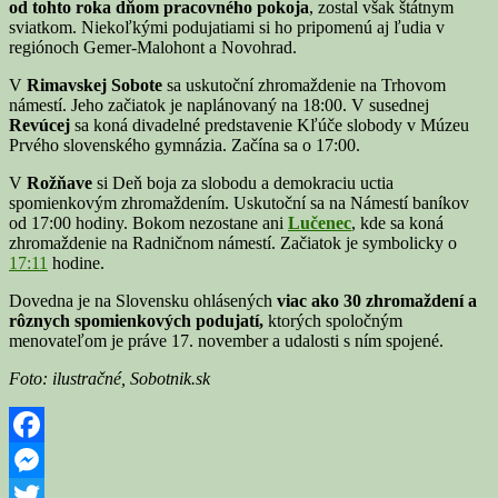
od tohto roka dňom pracovného pokoja
, zostal však štátnym
sviatkom. Niekoľkými podujatiami si ho pripomenú aj ľudia v
regiónoch Gemer-Malohont a Novohrad.
V
Rimavskej Sobote
sa uskutoční zhromaždenie na Trhovom
námestí. Jeho začiatok je naplánovaný na 18:00. V susednej
Rev
ú
cej
sa koná divadelné predstavenie Kľúče slobody v Múzeu
Prvého slovenského gymnázia. Začína sa o 17:00.
V
Rožňave
si Deň boja za slobodu a demokraciu uctia
spomienkovým zhromaždením. Uskutoční sa na Námestí baníkov
od 17:00 hodiny. Bokom nezostane ani
Lučenec
, kde sa koná
zhromaždenie na Radničnom námestí. Začiatok je symbolicky o
17:11
hodine.
Dovedna je na Slovensku ohlásených
viac ako 30 zhromaždení a
rôznych spomienkových podujatí,
ktorých spoločným
menovateľom je práve 17. november a udalosti s ním spojené.
Foto: ilustračné, Sobotnik.sk
Facebook
Messenger