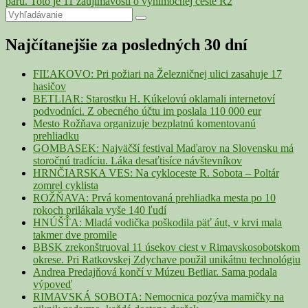
článku
post:
páru. Toto je 11 zaujímavostí o výnimočnej ceste R2
Primary
Search
Search
for:
Sidebar
Najčítanejšie za posledných 30 dní
Widget
Area
FIĽAKOVO: Pri požiari na Železničnej ulici zasahuje 17
hasičov
BETLIAR: Starostku H. Kúkelovú oklamali internetoví
podvodníci. Z obecného účtu im poslala 110 000 eur
Mesto Rožňava organizuje bezplatnú komentovanú
prehliadku
GOMBASEK: Najväčší festival Maďarov na Slovensku má
storočnú tradíciu. Láka desaťtisíce návštevníkov
HRNČIARSKA VES: Na cykloceste R. Sobota – Poltár
zomrel cyklista
ROŽŇAVA: Prvá komentovaná prehliadka mesta po 10
rokoch prilákala vyše 140 ľudí
HNÚŠŤA: Mladá vodička poškodila päť áut, v krvi mala
takmer dve promile
BBSK zrekonštruoval 11 úsekov ciest v Rimavskosobotskom
okrese. Pri Ratkovskej Zdychave použil unikátnu technológiu
Andrea Predajňová končí v Múzeu Betliar. Sama podala
výpoveď
RIMAVSKÁ SOBOTA: Nemocnica pozýva mamičky na