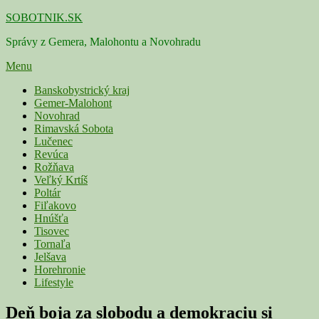
Skip
SOBOTNIK.SK
to
Správy z Gemera, Malohontu a Novohradu
content
Menu
Primárne
Banskobystrický kraj
Gemer-Malohont
menu
Novohrad
Rimavská Sobota
Lučenec
Revúca
Rožňava
Veľký Krtíš
Poltár
Fiľakovo
Hnúšťa
Tisovec
Tornaľa
Jelšava
Horehronie
Lifestyle
Deň boja za slobodu a demokraciu si