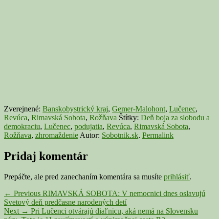
Zverejnené:
Banskobystrický kraj
,
Gemer-Malohont
,
Lučenec
,
Revúca
,
Rimavská Sobota
,
Rožňava
Štítky:
Deň boja za slobodu a
demokraciu
,
Lučenec
,
podujatia
,
Revúca
,
Rimavská Sobota
,
Rožňava
,
zhromaždenie
Autor:
Sobotnik.sk
.
Permalink
Pridaj komentár
Prepáčte, ale pred zanechaním komentára sa musíte
prihlásiť
.
Navigácia
Previous
←
Previous
RIMAVSKÁ SOBOTA: V nemocnici dnes oslavujú
post:
Svetový deň predčasne narodených detí
v
Next
Next
→
Pri Lučenci otvárajú diaľnicu, aká nemá na Slovensku