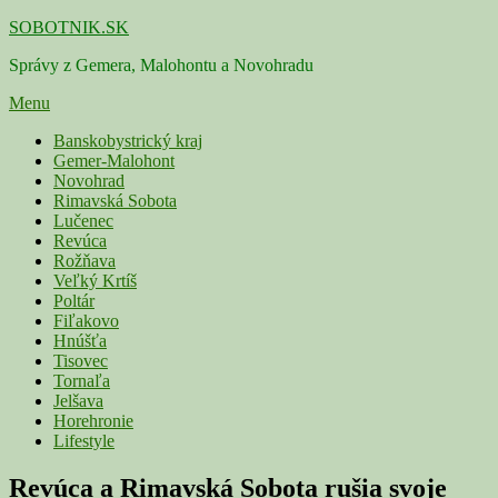
Skip
SOBOTNIK.SK
to
Správy z Gemera, Malohontu a Novohradu
content
Menu
Primárne
Banskobystrický kraj
Gemer-Malohont
menu
Novohrad
Rimavská Sobota
Lučenec
Revúca
Rožňava
Veľký Krtíš
Poltár
Fiľakovo
Hnúšťa
Tisovec
Tornaľa
Jelšava
Horehronie
Lifestyle
Revúca a Rimavská Sobota rušia svoje