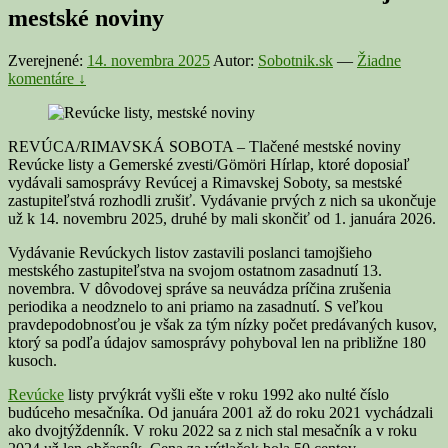
mestské noviny
Zverejnené:
14. novembra 2025
Autor:
Sobotnik.sk
—
Žiadne
komentáre ↓
REVÚCA/RIMAVSKÁ SOBOTA – Tlačené mestské noviny
Revúcke listy a Gemerské zvesti/Gömöri Hírlap, ktoré doposiaľ
vydávali samosprávy Revúcej a Rimavskej Soboty, sa mestské
zastupiteľstvá rozhodli zrušiť. Vydávanie prvých z nich sa ukončuje
už k 14. novembru 2025, druhé by mali skončiť od 1. januára 2026.
Vydávanie Revúckych listov zastavili poslanci tamojšieho
mestského zastupiteľstva na svojom ostatnom zasadnutí 13.
novembra. V dôvodovej správe sa neuvádza príčina zrušenia
periodika a neodznelo to ani priamo na zasadnutí. S veľkou
pravdepodobnosťou je však za tým nízky počet predávaných kusov,
ktorý sa podľa údajov samosprávy pohyboval len na približne 180
kusoch.
Revúcke
listy prvýkrát vyšli ešte v roku 1992 ako nulté číslo
budúceho mesačníka. Od januára 2001 až do roku 2021 vychádzali
ako dvojtýždenník. V roku 2022 sa z nich stal mesačník a v roku