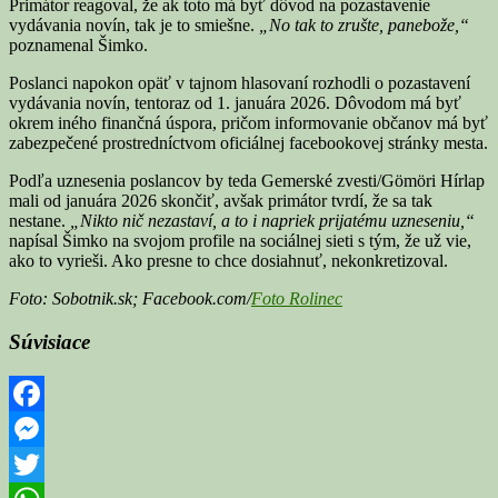
Primátor reagoval, že ak toto má byť dôvod na pozastavenie
vydávania novín, tak je to smiešne.
„No tak to zrušte, panebože,“
poznamenal Šimko.
Poslanci napokon opäť v tajnom hlasovaní rozhodli o pozastavení
vydávania novín, tentoraz od 1. januára 2026. Dôvodom má byť
okrem iného finančná úspora, pričom informovanie občanov má byť
zabezpečené prostredníctvom oficiálnej facebookovej stránky mesta.
Podľa uznesenia poslancov by teda Gemerské zvesti/Gömöri Hírlap
mali od januára 2026 skončiť, avšak primátor tvrdí, že sa tak
nestane.
„Nikto nič nezastaví, a to i napriek prijatému uzneseniu,“
napísal Šimko na svojom profile na sociálnej sieti s tým, že už vie,
ako to vyrieši. Ako presne to chce dosiahnuť, nekonkretizoval.
Foto: Sobotnik.sk; Facebook.com/
Foto Rolinec
Súvisiace
Facebook
Messenger