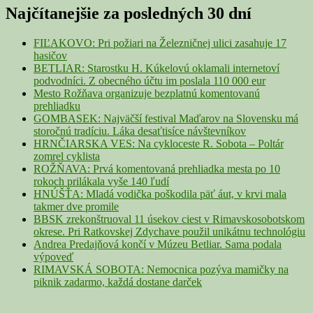
Sidebar
Najčítanejšie za posledných 30 dní
Widget
Area
FIĽAKOVO: Pri požiari na Železničnej ulici zasahuje 17
hasičov
BETLIAR: Starostku H. Kúkelovú oklamali internetoví
podvodníci. Z obecného účtu im poslala 110 000 eur
Mesto Rožňava organizuje bezplatnú komentovanú
prehliadku
GOMBASEK: Najväčší festival Maďarov na Slovensku má
storočnú tradíciu. Láka desaťtisíce návštevníkov
HRNČIARSKA VES: Na cykloceste R. Sobota – Poltár
zomrel cyklista
ROŽŇAVA: Prvá komentovaná prehliadka mesta po 10
rokoch prilákala vyše 140 ľudí
HNÚŠŤA: Mladá vodička poškodila päť áut, v krvi mala
takmer dve promile
BBSK zrekonštruoval 11 úsekov ciest v Rimavskosobotskom
okrese. Pri Ratkovskej Zdychave použil unikátnu technológiu
Andrea Predajňová končí v Múzeu Betliar. Sama podala
výpoveď
RIMAVSKÁ SOBOTA: Nemocnica pozýva mamičky na
piknik zadarmo, každá dostane darček