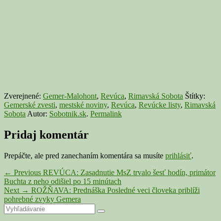
Zverejnené:
Gemer-Malohont
,
Revúca
,
Rimavská Sobota
Štítky:
Gemerské zvesti
,
mestské noviny
,
Revúca
,
Revúcke listy
,
Rimavská
Sobota
Autor:
Sobotnik.sk
.
Permalink
Pridaj komentár
Prepáčte, ale pred zanechaním komentára sa musíte
prihlásiť
.
Navigácia
Previous
←
Previous
REVÚCA: Zasadnutie MsZ trvalo šesť hodín, primátor
post:
Buchta z neho odišiel po 15 minútach
v
Next
Next
→
ROŽŇAVA: Prednáška Posledné veci človeka priblíži
článku
post:
pohrebné zvyky Gemera
Primary
Search
Search
for: