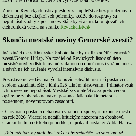
2024 už len občasník. Cena za výtlačok bola 50 centov.
Zrušenie Revúckych listov prešlo v zastupiteľstve bez problémov a
dokonca aj bez akejkoľvek polemiky, keďže do rozpravy sa
neprihlásil žiadny z poslancov. Stále by však mala fungovať ich
elektronická verzia na stránke
Revuckelisty.sk.
Skončia mestské noviny Gemerské zvesti?
Iná situácia je v Rimavskej Sobote, kde by mali skončiť Gemerské
zvesti/Gömöri Hírlap. Na rozdiel od Revúckych listov sú tieto
mestské noviny distribuované zadarmo do domácností v rámci mesta
a návrh na ich zrušenie vyvolal intenzívnu diskusiu.
Pozastavenie vydávania týchto novín schválili mestskí poslanci na
svojom zasadnutí ešte v júni 2025 tajným hlasovaním. Primátor však
ich uznesenie nepodpísal. Mestské zastupiteľstvo sa preto vecou
opätovne zaoberalo na návrh poslanca Michala Demetera na
poslednom, novembrovom zasadnutí.
O novinách poslanci debatovali v rámci rozpravy o rozpočte mesta
na rok 2026. Viacerí sa netajili kritickým názorom na obsahovú
stránku tohto mestského periodika, napríklad poslanec Attila Halász.
„
Toto médium by malo byť trošku obozretnejšie. Ja som tam už