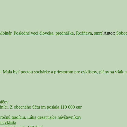
Molnár
,
Posledné veci človeka
,
prednáška
,
Rožňava
,
smrť
Autor:
Sobot
Mala byť poctou sochárke a priestorom pre cyklistov, plány sa však n
sičov
íci. Z obecného účtu im poslala 110 000 eur
nú tradíciu. Láka desaťtisíce návštevníkov
cyklista