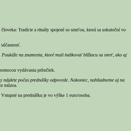
oveka: Tradície a rituály spojené so smrťou, ktorá sa uskutoční vo
 súčasnosť.
. Poukáže na znamenia, ktoré mali indikovať blížiacu sa smrť, ako aj
 pomocou vydávania príručiek.
tázky nájdete počas prednášky odpovede. Nakoniec, nahliadneme aj na
or múzea.
 Vstupné na prednášku je vo výške 1 euro/osoba.