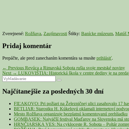
Zverejnené:
Rožňava
,
Zaujímavosti
Štítky:
Banícke múzeum
,
Matúš 
Pridaj komentár
Prepáčte, ale pred zanechaním komentára sa musíte
prihlásiť
.
Navigácia
Previous
←
Previous
Revúca a Rimavská Sobota rušia svoje mestské noviny
Next
post:
Next
→
LUKOVIŠTIA: Historická škola v centre dediny je na predaj. 
v
Primary
Search
post:
Search
článku
for:
Sidebar
Najčítanejšie za posledných 30 dní
Widget
Area
FIĽAKOVO: Pri požiari na Železničnej ulici zasahovalo 17 ha
BETLIAR: Starostku H. Kúkelovú oklamali internetoví podvodn
Mesto Rožňava organizuje bezplatnú komentovanú prehliadku
GOMBASEK: Najväčší festival Maďarov na Slovensku má storoč
HRNČIARSKA VES: Na cykloceste R. Sobota – Poltár zomrel 