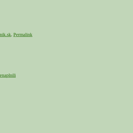
nik.sk
.
Permalink
enaplnili