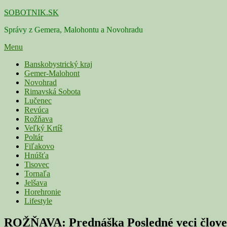
Skip
SOBOTNIK.SK
to
Správy z Gemera, Malohontu a Novohradu
content
Menu
Primárne
Banskobystrický kraj
Gemer-Malohont
menu
Novohrad
Rimavská Sobota
Lučenec
Revúca
Rožňava
Veľký Krtíš
Poltár
Fiľakovo
Hnúšťa
Tisovec
Tornaľa
Jelšava
Horehronie
Lifestyle
ROŽŇAVA: Prednáška Posledné veci člove