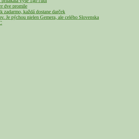
rilákala vyše 140 ľudí
r dve promile
adarmo, každá dostane darček
Je pýchou nielen Gemera, ale celého Slovenska
°C