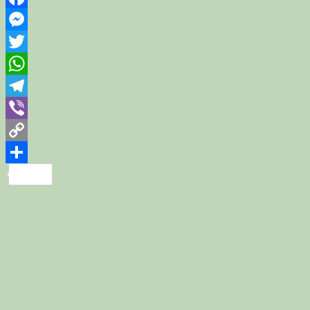
Facebook
Messenger
Twitter
WhatsApp
Telegram
Viber
Copy
Link
Share