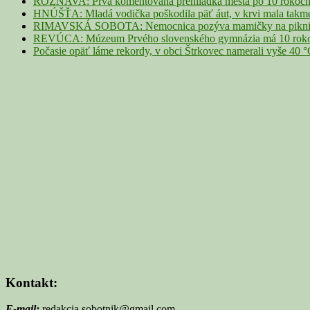
ROŽŇAVA: Prvá komentovaná prehliadka mesta po 10 rokoch p
HNÚŠŤA: Mladá vodička poškodila päť áut, v krvi mala takme
RIMAVSKÁ SOBOTA: Nemocnica pozýva mamičky na piknik z
REVÚCA: Múzeum Prvého slovenského gymnázia má 10 rokov. 
Počasie opäť láme rekordy, v obci Štrkovec namerali vyše 40 
Kontakt:
E-mail:
redakcia.sobotnik@gmail.com