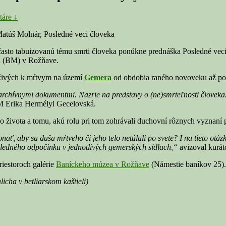
áre ↓
to tabuizovanú tému smrti človeka ponúkne prednáška Posledné veci čl
ea (BM) v Rožňave.
 živých k mŕtvym na území
Gemera
od obdobia raného novoveku až po
 archívnymi dokumentmi. Nazrie na predstavy o (ne)smrteľnosti človeka
M Erika Hermélyi Gecelovská.
 života a tomu, akú rolu pri tom zohrávali duchovní rôznych vyznaní
nať, aby sa duša mŕtveho či jeho telo netúlali po svete? I na tieto o
ledného odpočinku v jednotlivých gemerských sídlach,“
avizoval kurát
riestoroch galérie
Baníckeho múzea v Rožňave
(Námestie baníkov 25).
licha v betliarskom kaštieli)