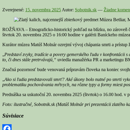
Zverejnené:
15. novembra 2025
Autor:
Sobotnik.sk
—
Žiadne koment
ROŽŇAVA – Etnograficko-historický pohľad na blízku, no zároveň čas
štvrtok 20. novembra 2025 o 16:00 hodine v galérii Baníckeho múz
Kurátor múzea Matúš Molnár ozrejmí vývoj chápania smrti a prístup
„
Predstaví zvyky, tradície a povery gemerského ľudu v konfrontácii s
to, či dnes stále pretrvávajú,“
uviedla manažérka PR a marketingu B
Značná pozornosť bude venovaná prípravám človeka na koniec svojho
„
Ako si ľudia predstavovali smrť? Aké úkony bolo nutné po smrti vyko
problematiku pochovávania mŕtvych, na rôzne typy a formy miest pos
Prednáška sa uskutoční 20. novembra 2025 (štvrtok) o 16.00 hod. v p
Foto: ilustračné, Sobotnik.sk (Matúš Molnár pri prezentácii zlatého ka
Súvisiace